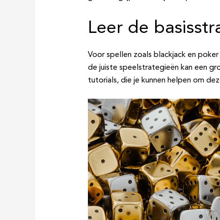
Leer de basisstr
Voor spellen zoals blackjack en poker 
de juiste speelstrategieën kan een gro
tutorials, die je kunnen helpen om de