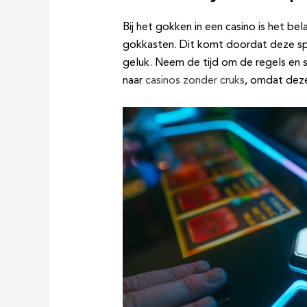
Bij het gokken in een casino is het be
gokkasten. Dit komt doordat deze spel
geluk. Neem de tijd om de regels en st
naar
casinos zonder cruks
, omdat deze