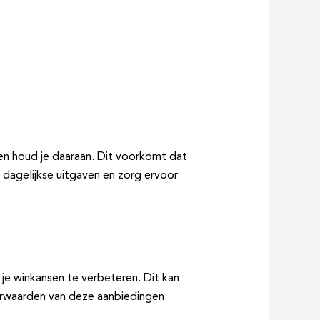
 en houd je daaraan. Dit voorkomt dat
 dagelijkse uitgaven en zorg ervoor
je winkansen te verbeteren. Dit kan
oorwaarden van deze aanbiedingen