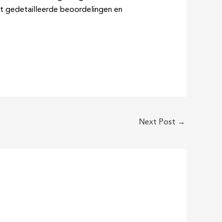
Met gedetailleerde beoordelingen en
Next Post
→