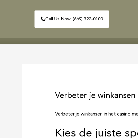
Skip
to
Call Us Now: (669) 322-0100
content
HOME
ABOUT
Post
navigation
Verbeter je winkansen 
Verbeter je winkansen in het casino me
Kies de juiste sp