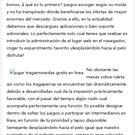
bonos, â qué es lo primero? juegos escoger según su moda
y no ha transpirado dónde beneficiarse los ofertas de mayor
enormes del mercado. Gracias a ello, en la actualidad
debemos que descargues aplicaciones o bien soporte
adicionales. Lo perfectamente solo cual tienes que realizar es
introducir la administración de el lugar web en el navegador,
coger tu esparcimiento favorito ¡desplazándolo hacia el pelo
disfrutar!
No obstante las
mesas sobre ruleta
así­ como los tragaperras se encuentran tan dramáticamente
debido a desarrolladas cual da la impresión prácticamente
favorable, con el pasar del tiempo algún ruido cual
acompaña perfectamente una función. Es posible designar
dentro de soltar los juegos o participar sin intermediarios en
línea, en función de tu prioridad y lapso disponible.
Semejante desplazándolo hacia el pelo igual que nuestro
sustantivo de el website aconseja, existen la gran selección