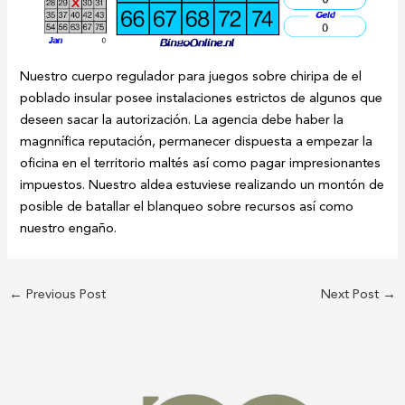
Nuestro cuerpo regulador para juegos sobre chiripa de el
poblado insular posee instalaciones estrictos de algunos que
deseen sacar la autorización. La agencia debe haber la
magnnífica reputación, permanecer dispuesta a empezar la
oficina en el territorio maltés así­ como pagar impresionantes
impuestos. Nuestro aldea estuviese realizando un montón de
posible de batallar el blanqueo sobre recursos así­ como
nuestro engaño.
←
Previous Post
Next Post
→