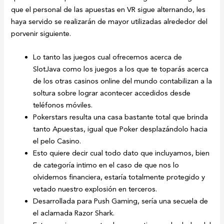
que el personal de las apuestas en VR sigue alternando, les
haya servido se realizarán de mayor utilizadas alrededor del
porvenir siguiente.
Lo tanto las juegos cual ofrecemos acerca de
SlotJava como los juegos a los que te toparás acerca
de los otras casinos online del mundo contabilizan a la
soltura sobre lograr acontecer accedidos desde
teléfonos móviles.
Pokerstars resulta una casa bastante total que brinda
tanto Apuestas, igual que Poker desplazándolo hacia
el pelo Casino.
Esto quiere decir cual todo dato que incluyamos, bien
de categoría intimo en el caso de que nos lo
olvidemos financiera, estaría totalmente protegido y
vetado nuestro explosión en terceros.
Desarrollada para Push Gaming, serí­a una secuela de
el aclamada Razor Shark.