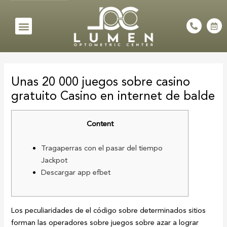
Skip
to
Menu
P
C
h
a
content
o
l
n
e
e
n
Post
-
d
a
a
navigation
l
r
Unas 20 000 juegos sobre casino
t
-
a
gratuito Casino en internet de balde
l
t
Content
Tragaperras con el pasar del tiempo
Jackpot
Descargar app efbet
Los peculiaridades de el código sobre determinados sitios
forman las operadores sobre juegos sobre azar a lograr