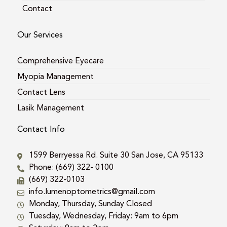
Contact
Our Services
Comprehensive Eyecare
Myopia Management
Contact Lens
Lasik Management
Contact Info
1599 Berryessa Rd. Suite 30 San Jose, CA 95133
Phone: (669) 322- 0100
(669) 322-0103
info.lumenoptometrics@gmail.com
Monday, Thursday, Sunday Closed
Tuesday, Wednesday, Friday: 9am to 6pm