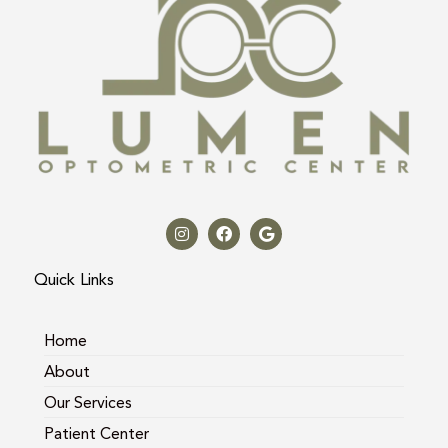
I
F
G
n
a
o
s
c
o
t
e
g
a
b
l
Quick Links
g
o
e
r
o
a
k
m
Home
About
Our Services
Patient Center