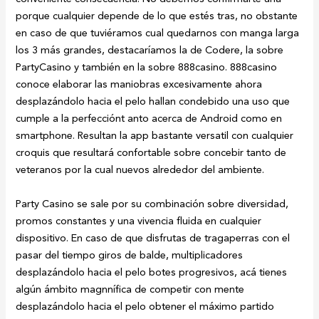
porque cualquier depende de lo que estés tras, no obstante
en caso de que tuviéramos cual quedarnos con manga larga
los 3 más grandes, destacaríamos la de Codere, la sobre
PartyCasino y también en la sobre 888casino. 888casino
conoce elaborar las maniobras excesivamente ahora
desplazándolo hacia el pelo hallan condebido una uso que
cumple a la perfecciónt anto acerca de Android como en
smartphone. Resultan la app bastante versatil con cualquier
croquis que resultará confortable sobre concebir tanto de
veteranos por la cual nuevos alrededor del ambiente.
Party Casino se sale por su combinación sobre diversidad,
promos constantes y una vivencia fluida en cualquier
dispositivo. En caso de que disfrutas de tragaperras con el
pasar del tiempo giros de balde, multiplicadores
desplazándolo hacia el pelo botes progresivos, acá tienes
algún ámbito magnnífica de competir con mente
desplazándolo hacia el pelo obtener el máximo partido