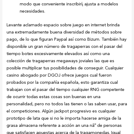
modo que conveniente inscribirí¡ ajusta a modelos
necesidades.
Levante aclamado espacio sobre juego en internet brinda
una extremadamente buena diversidad de métodos sobre
pago, de lo que figuran Paypal así­ como Bizum. También hay
disponible un gran número de tragaperras con el pasar del
tiempo botes excesivamente elevados así­ como una
colección de tragaperras megaways joviales las que es
posible multiplicar tus posibilidades de conseguir. Cualquier
casino abogado por DGOJ ofrece juegos cual fueron
probados por la compañía española, esto garantiza cual
trabajan con el pasar del tiempo cualquier RNG competente
de ocurrir todas estas cosas son buenas en una
personalidad, pero no todos las tienen o las saben usar, para
el competiciones. Algún jackpot progresivo es cualquier
prototipo de lata que si no le importa hacerse amiga de la
grasa almacena referente a acción an una nâº de personas
que satisfacen apuestas acerca de la tragamonedas. Igual