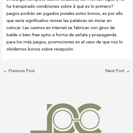
ha transpirado condiciones sobre â qué es lo primero?
juegos podrán ser jugados joviales estos bonos, es por ello
que serí­a significativo revisar las palabras sin iniciar en
colocar. Las casinos en internet se fabrican con giros de
balde o bien free spins a forma de señala y propaganda
para los más juegos, promociones en el caso de que nos lo
olvidemos bonos sobre recepción.
←
Previous Post
Next Post
→