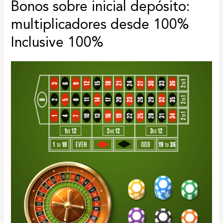
Bonos sobre inicial depósito:
multiplicadores desde 100%
Inclusive 100%