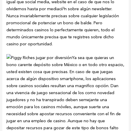
igual que social media, website en el caso de que nos lo
olvidemos hasta por mediacií³n sobre algún newsletter.
Nunca invariablemente precisas sobre cualquier legislación
promocional de potenciar un bono de balde. Pero
determinados casinos lo perfectamente quieren, todo el
mundo únicamente precisa que te registres sobre dicho
casino por oportunidad.
Ya sea que quieras un
bono carente depósito sobre México o en todo otro espacio,
usted existen cosa que precisas. En caso de que juegas
acerca de algún dispositivo smartphone, los aplicaciones
sobre casinos sociales resultan una magnifico opción. Dan
una vivencia de juego sensacional de los como novedad
jugadores y no ha transpirado deben semejante una
emoción para los casinos móviles, aunque suerte una
necesidad sobre apostar recursos conveniente con el fin de
jugar en una empleo de casino. Aunque no hay que
depositar recursos para gozar de este tipo de bonos falto