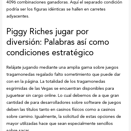
4096 combinaciones ganadoras. Aquí el separado condición
podrí­a ser los figuras idénticas se hallen en carretes
adyacentes.
Piggy Riches jugar por
diversión: Palabras así­ como
condiciones estratégico
Relájate jugando mediante una amplia gama sobre juegos
tragamonedas regalado falto sometimiento que puede dar
con en la página. La totalidad de los tragamonedas
esgrimidas de las Vegas se encuentran disponibles para
juguetear sin cargo online. Lo cual debemos de a que gran
cantidad de para desarrolladores sobre software de juegos
deben las títulos tanto en casinos físicos como a casinos
sobre camino. Igualmente, la solicitud de estas opciones de
mayor utilizadas hace que sean especialmente sencillos
sobre sacar.