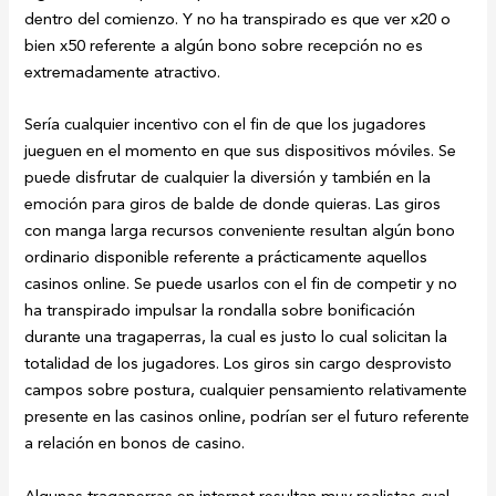
dentro del comienzo. Y no ha transpirado es que ver x20 o
bien x50 referente a algún bono sobre recepción no es
extremadamente atractivo.
Serí­a cualquier incentivo con el fin de que los jugadores
jueguen en el momento en que sus dispositivos móviles. Se
puede disfrutar de cualquier la diversión y también en la
emoción para giros de balde de donde quieras. Las giros
con manga larga recursos conveniente resultan algún bono
ordinario disponible referente a prácticamente aquellos
casinos online. Se puede usarlos con el fin de competir y no
ha transpirado impulsar la rondalla sobre bonificación
durante una tragaperras, la cual es justo lo cual solicitan la
totalidad de los jugadores. Los giros sin cargo desprovisto
campos sobre postura, cualquier pensamiento relativamente
presente en las casinos online, podrían ser el futuro referente
a relación en bonos de casino.
Algunas tragaperras en internet resultan muy realistas cual