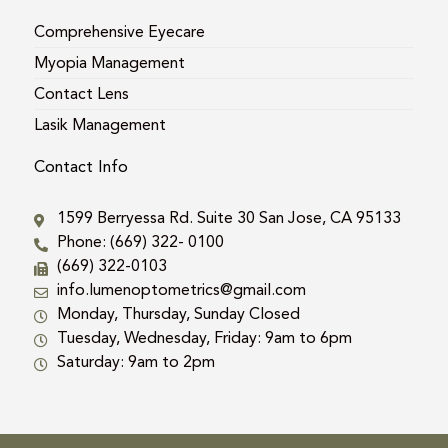
Comprehensive Eyecare
Myopia Management
Contact Lens
Lasik Management
Contact Info
1599 Berryessa Rd. Suite 30 San Jose, CA 95133
Phone: (669) 322- 0100
(669) 322-0103
info.lumenoptometrics@gmail.com
Monday, Thursday, Sunday Closed
Tuesday, Wednesday, Friday: 9am to 6pm
Saturday: 9am to 2pm