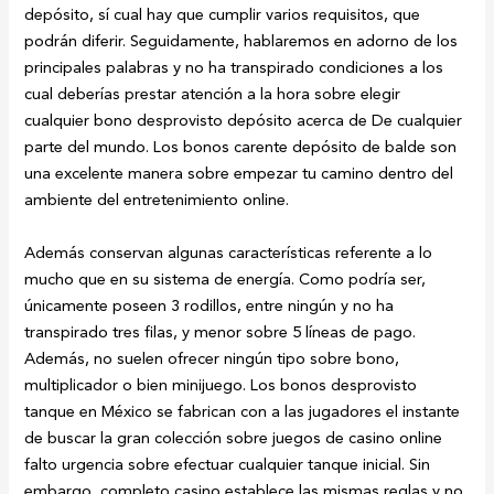
depósito, sí cual hay que cumplir varios requisitos, que
podrán diferir. Seguidamente, hablaremos en adorno de los
principales palabras y no ha transpirado condiciones a los
cual deberías prestar atención a la hora sobre elegir
cualquier bono desprovisto depósito acerca de De cualquier
parte del mundo. Los bonos carente depósito de balde son
una excelente manera sobre empezar tu camino dentro del
ambiente del entretenimiento online.
Además conservan algunas características referente a lo
mucho que en su sistema de energía. Como podrí­a ser,
únicamente poseen 3 rodillos, entre ningún y no ha
transpirado tres filas, y menor sobre 5 líneas de pago.
Además, no suelen ofrecer ningún tipo sobre bono,
multiplicador o bien minijuego. Los bonos desprovisto
tanque en México se fabrican con a las jugadores el instante
de buscar la gran colección sobre juegos de casino online
falto urgencia sobre efectuar cualquier tanque inicial. Sin
embargo, completo casino establece las mismas reglas y no