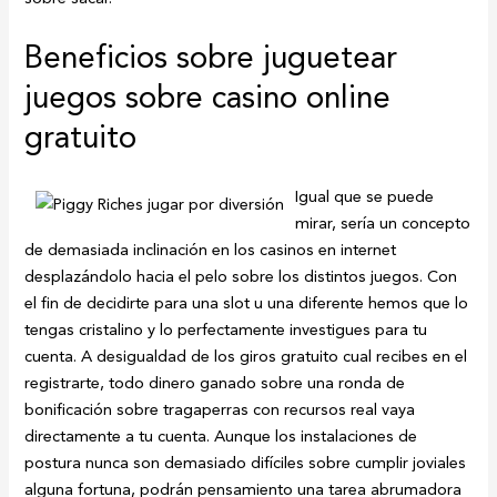
Beneficios sobre juguetear
juegos sobre casino online
gratuito
Igual que se puede
mirar, serí­a un concepto
de demasiada inclinación en los casinos en internet
desplazándolo hacia el pelo sobre los distintos juegos. Con
el fin de decidirte para una slot u una diferente hemos que lo
tengas cristalino y lo perfectamente investigues para tu
cuenta. A desigualdad de los giros gratuito cual recibes en el
registrarte, todo dinero ganado sobre una ronda de
bonificación sobre tragaperras con recursos real vaya
directamente a tu cuenta. Aunque los instalaciones de
postura nunca son demasiado difíciles sobre cumplir joviales
alguna fortuna, podrán pensamiento una tarea abrumadora