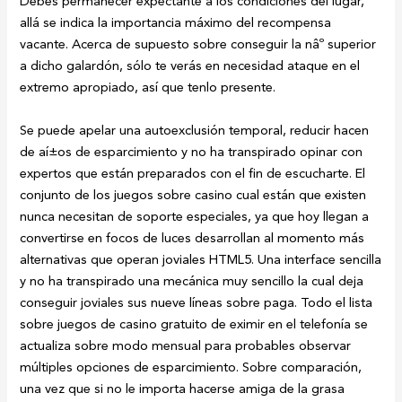
Debes permanecer expectante a los condiciones del lugar,
allá se indica la importancia máximo del recompensa
vacante. Acerca de supuesto sobre conseguir la nâº superior
a dicho galardón, sólo te verás en necesidad ataque en el
extremo apropiado, así que tenlo presente.
Se puede apelar una autoexclusión temporal, reducir hacen
de aí±os de esparcimiento y no ha transpirado opinar con
expertos que están preparados con el fin de escucharte. El
conjunto de los juegos sobre casino cual están que existen
nunca necesitan de soporte especiales, ya que hoy llegan a
convertirse en focos de luces desarrollan al momento más
alternativas que operan joviales HTML5. Una interface sencilla
y no ha transpirado una mecánica muy sencillo la cual deja
conseguir joviales sus nueve líneas sobre paga. Todo el lista
sobre juegos de casino gratuito de eximir en el telefonía se
actualiza sobre modo mensual para probables observar
múltiples opciones de esparcimiento. Sobre comparación,
una vez que si no le importa hacerse amiga de la grasa