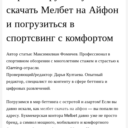
скачать Мелбет на Айфон
и погрузиться в
спортсвинг с комфортом
Автор статьи:
Максимилиан Фомичев
. Профессионал в
спортивном обозрении с многолетним стажем и страстью к
iGaming-отрасли.
Проверяющий/редактор:
Дарья Култаева
. Опытный
редактор, специалист по контенту в сфере беттинга и
цифровых развлечений.
Погрузимся в мир беттинга с остротой и азартом! Если вы
давно искали, как
мелбет скачать на айфон
— вы попали по
адресу. Букмекерская контора Melbet давно уже не просто
бренд, а символ мощного, мобильного и комфортного