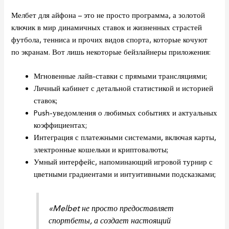
Мелбет для айфона – это не просто программа, а золотой
ключик в мир динамичных ставок и жизненных страстей
футбола, тенниса и прочих видов спорта, которые кочуют
по экранам. Вот лишь некоторые бейзлайнеры приложения:
Мгновенные лайв-ставки с прямыми трансляциями;
Личный кабинет с детальной статистикой и историей
ставок;
Push-уведомления о любимых событиях и актуальных
коэффициентах;
Интеграция с платежными системами, включая карты,
электронные кошельки и криптовалюты;
Умный интерфейс, напоминающий игровой турнир с
цветными градиентами и интуитивными подсказками;
«Melbet не просто предоставляет
спортбеты, а создает настоящий