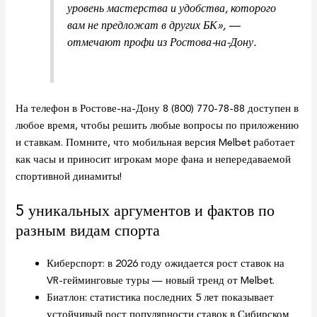
уровень мастерства и удобства, которого
вам не предложат в других БК», —
отмечают профи из Ростова-на-Дону.
На телефон в Ростове-на-Дону 8 (800) 770-78-88 доступен в
любое время, чтобы решить любые вопросы по приложению
и ставкам. Помните, что мобильная версия Melbet работает
как часы и приносит игрокам море фана и непередаваемой
спортивной динамиты!
5 уникальных аргументов и фактов по
разным видам спорта
Киберспорт: в 2026 году ожидается рост ставок на
VR-гейминговые туры — новый тренд от Melbet.
Биатлон: статистика последних 5 лет показывает
устойчивый рост популярности ставок в Сибирском