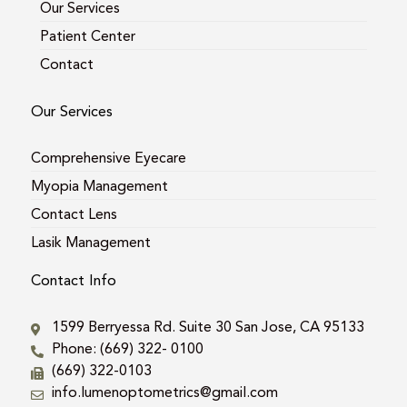
Our Services
Patient Center
Contact
Our Services
Comprehensive Eyecare
Myopia Management
Contact Lens
Lasik Management
Contact Info
1599 Berryessa Rd. Suite 30 San Jose, CA 95133
Phone: (669) 322- 0100
(669) 322-0103
info.lumenoptometrics@gmail.com