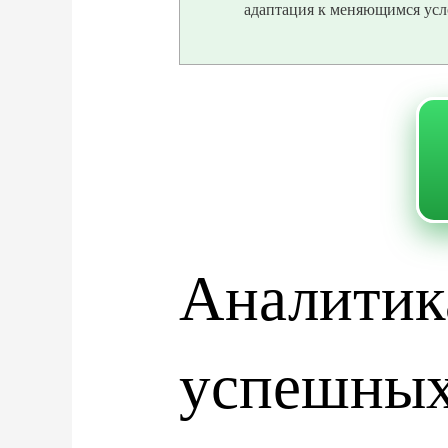
адаптация к меняющимся ус
Аналитика
успешных