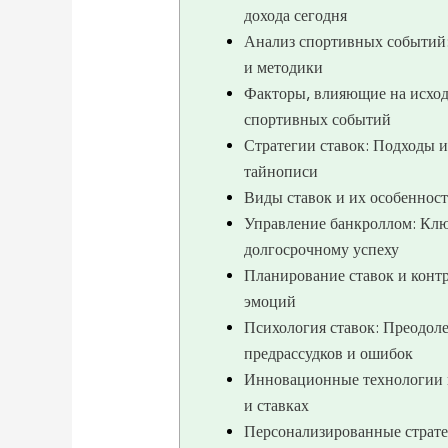
дохода сегодня
Анализ спортивных событий
и методики
Факторы, влияющие на исхо
спортивных событий
Стратегии ставок: Подходы и
тайнописи
Виды ставок и их особеннос
Управление банкроллом: Клю
долгосрочному успеху
Планирование ставок и конт
эмоций
Психология ставок: Преодол
предрассудков и ошибок
Инновационные технологии 
и ставках
Персонализированные страте