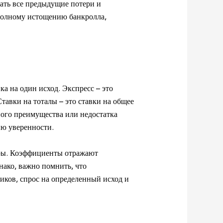
вать все предыдущие потери и
 полному истощению банкролла,
а на один исход. Экспресс – это
тавки на тоталы – это ставки на общее
нного преимущества или недостатка
ню уверенности.
оры. Коэффициенты отражают
нако, важно помнить, что
иков, спрос на определенный исход и