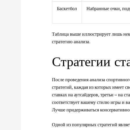
Баскетбол
Набранные очки, под
Таблица выше иллюстрирует лишь неко
стратегию анализа.
Стратегии ст
После проведения анализа спортивног
стратегий, каждая из которых имеет с
ставках на аутсайдеров, третьи – на с
соответствует вашему стилю игры и в
Лучше придерживаться консервативной
Одной из популярных стратегий являет