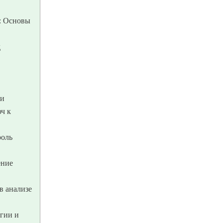
: Основы
д
ти
ч к
роль
ение
в анализе
гии и