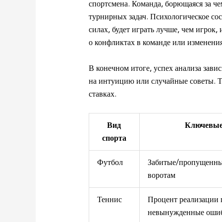
спортсмена. Команда, борющаяся за че
турнирных задач. Психологическое со
силах, будет играть лучше, чем игро
о конфликтах в команде или изменения
В конечном итоге, успех анализа зави
на интуицию или случайные советы. Т
ставках.
Вид
Ключевые 
спорта
Футбол
Забитые/пропущенные
воротам
Теннис
Процент реализации 
невынужденные оши