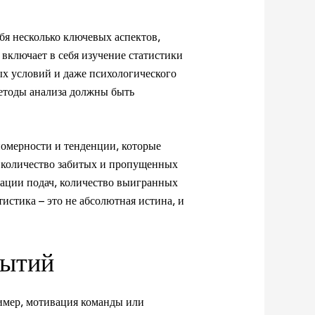
я несколько ключевых аспектов,
включает в себя изучение статистики
ых условий и даже психологического
методы анализа должны быть
номерности и тенденции, которые
ь количество забитых и пропущенных
изации подач, количество выигранных
истика – это не абсолютная истина, и
бытий
имер, мотивация команды или