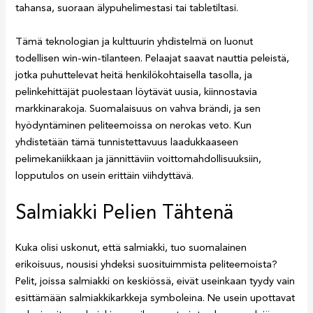
tahansa, suoraan älypuhelimestasi tai tabletiltasi.
Tämä teknologian ja kulttuurin yhdistelmä on luonut
todellisen win-win-tilanteen. Pelaajat saavat nauttia peleistä,
jotka puhuttelevat heitä henkilökohtaisella tasolla, ja
pelinkehittäjät puolestaan löytävät uusia, kiinnostavia
markkinarakoja. Suomalaisuus on vahva brändi, ja sen
hyödyntäminen peliteemoissa on nerokas veto. Kun
yhdistetään tämä tunnistettavuus laadukkaaseen
pelimekaniikkaan ja jännittäviin voittomahdollisuuksiin,
lopputulos on usein erittäin viihdyttävä.
Salmiakki Pelien Tähtenä
Kuka olisi uskonut, että salmiakki, tuo suomalainen
erikoisuus, nousisi yhdeksi suosituimmista peliteemoista?
Pelit, joissa salmiakki on keskiössä, eivät useinkaan tyydy vain
esittämään salmiakkikarkkeja symboleina. Ne usein upottavat