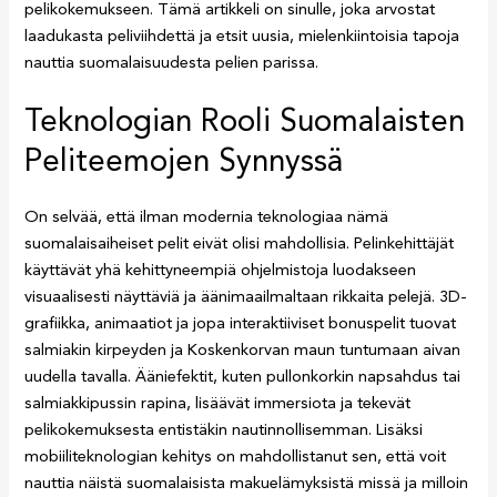
pelikokemukseen. Tämä artikkeli on sinulle, joka arvostat
laadukasta peliviihdettä ja etsit uusia, mielenkiintoisia tapoja
nauttia suomalaisuudesta pelien parissa.
Teknologian Rooli Suomalaisten
Peliteemojen Synnyssä
On selvää, että ilman modernia teknologiaa nämä
suomalaisaiheiset pelit eivät olisi mahdollisia. Pelinkehittäjät
käyttävät yhä kehittyneempiä ohjelmistoja luodakseen
visuaalisesti näyttäviä ja äänimaailmaltaan rikkaita pelejä. 3D-
grafiikka, animaatiot ja jopa interaktiiviset bonuspelit tuovat
salmiakin kirpeyden ja Koskenkorvan maun tuntumaan aivan
uudella tavalla. Ääniefektit, kuten pullonkorkin napsahdus tai
salmiakkipussin rapina, lisäävät immersiota ja tekevät
pelikokemuksesta entistäkin nautinnollisemman. Lisäksi
mobiiliteknologian kehitys on mahdollistanut sen, että voit
nauttia näistä suomalaisista makuelämyksistä missä ja milloin