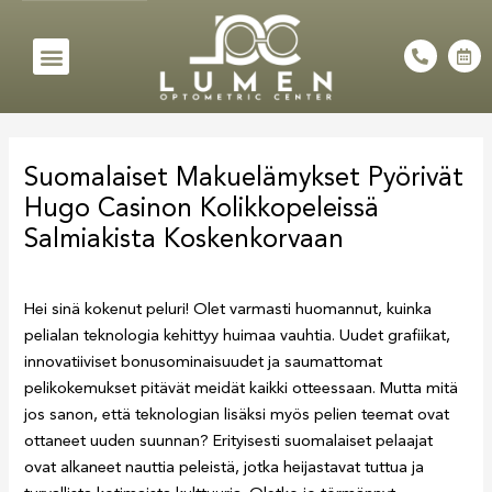
Skip
to
Menu
P
C
h
a
content
o
l
n
e
e
n
Post
-
d
a
a
navigation
l
r
Suomalaiset Makuelämykset Pyörivät
t
-
a
Hugo Casinon Kolikkopeleissä
l
t
Salmiakista Koskenkorvaan
Hei sinä kokenut peluri! Olet varmasti huomannut, kuinka
pelialan teknologia kehittyy huimaa vauhtia. Uudet grafiikat,
innovatiiviset bonusominaisuudet ja saumattomat
pelikokemukset pitävät meidät kaikki otteessaan. Mutta mitä
jos sanon, että teknologian lisäksi myös pelien teemat ovat
ottaneet uuden suunnan? Erityisesti suomalaiset pelaajat
ovat alkaneet nauttia peleistä, jotka heijastavat tuttua ja