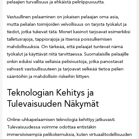
pelaajien turvallisuus ja ehkäistä peliriippuvuutta.
Vastuullinen pelaaminen on jokaisen pelaajan oma asia,
mutta pelialan toimijoiden velvollisuus on tarjota työkalut ja
tiedot, jotka tukevat tätä. Monet kasinot tarjoavat esimerkiksi
talletusrajoja, tappiorajoja ja itsensä poissulkemisen
mahdollisuuksia. On tärkeää, että pelaajat tuntevat nämä
työkalut ja käyttävät niitä tarvittaessa. Suomalaisille pelaajille
onkin eduksi valita sellaisia pelisivustoja, jotka panostavat
vahvasti vastuullisuuteen ja tarjoavat selkeää tietoa pelien
sääntöihin ja mahdollisiin riskeihin liittyen.
Teknologian Kehitys ja
Tulevaisuuden Näkymät
Online-uhkapelaamisen teknologia kehittyy jatkuvasti.
Tulevaisuudessa voimme odottaa entistäkin
immersiivisempiä pelikokemuksia, kuten virtuaalitodellisuuden