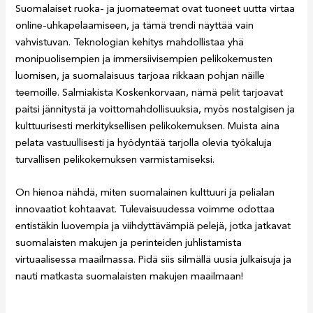
Suomalaiset ruoka- ja juomateemat ovat tuoneet uutta virtaa
online-uhkapelaamiseen, ja tämä trendi näyttää vain
vahvistuvan. Teknologian kehitys mahdollistaa yhä
monipuolisempien ja immersiivisempien pelikokemusten
luomisen, ja suomalaisuus tarjoaa rikkaan pohjan näille
teemoille. Salmiakista Koskenkorvaan, nämä pelit tarjoavat
paitsi jännitystä ja voittomahdollisuuksia, myös nostalgisen ja
kulttuurisesti merkityksellisen pelikokemuksen. Muista aina
pelata vastuullisesti ja hyödyntää tarjolla olevia työkaluja
turvallisen pelikokemuksen varmistamiseksi.
On hienoa nähdä, miten suomalainen kulttuuri ja pelialan
innovaatiot kohtaavat. Tulevaisuudessa voimme odottaa
entistäkin luovempia ja viihdyttävämpiä pelejä, jotka jatkavat
suomalaisten makujen ja perinteiden juhlistamista
virtuaalisessa maailmassa. Pidä siis silmällä uusia julkaisuja ja
nauti matkasta suomalaisten makujen maailmaan!