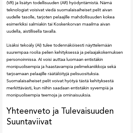
(VR) ja lisätyn todellisuuden (AR) hyödyntämistä. Nämä
teknologiat voisivat viedä suomalaisaiheiset pelit aivan
uudelle tasolle, tarjoten pelaajille mahdollisuuden kokea
esimerkiksi salmiakin tai Koskenkorvan maailma aivan
uudella, aistillisella tavalla.
Lisäksi tekoäly (AI) tulee todennäköisesti näyttelemään
suurempaa roolia pelien kehityksessä ja pelaajakokemuksen
personoinnissa. AI voisi auttaa luomaan entistäkin
monipuolisempia ja haastavampia pelimekaniikkoja sekä
tarjoamaan pelaajille räätälöityjä pelisuosituksia.
Suomalaisaiheiset pelit voivat hyötyä tästä kehityksestä
merkittävästi, kun niihin saadaan entistäkin syvempiä ja
monipuolisempia teemoja ja ominaisuuksia.
Yhteenveto ja Tulevaisuuden
Suuntaviivat