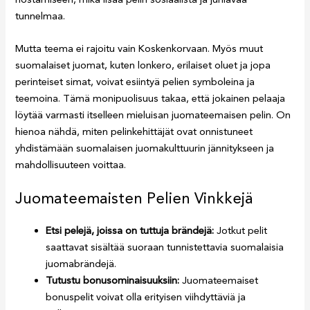
tunnelmaa.
Mutta teema ei rajoitu vain Koskenkorvaan. Myös muut
suomalaiset juomat, kuten lonkero, erilaiset oluet ja jopa
perinteiset simat, voivat esiintyä pelien symboleina ja
teemoina. Tämä monipuolisuus takaa, että jokainen pelaaja
löytää varmasti itselleen mieluisan juomateemaisen pelin. On
hienoa nähdä, miten pelinkehittäjät ovat onnistuneet
yhdistämään suomalaisen juomakulttuurin jännitykseen ja
mahdollisuuteen voittaa.
Juomateemaisten Pelien Vinkkejä
Etsi pelejä, joissa on tuttuja brändejä:
Jotkut pelit
saattavat sisältää suoraan tunnistettavia suomalaisia
juomabrändejä.
Tutustu bonusominaisuuksiin:
Juomateemaiset
bonuspelit voivat olla erityisen viihdyttäviä ja