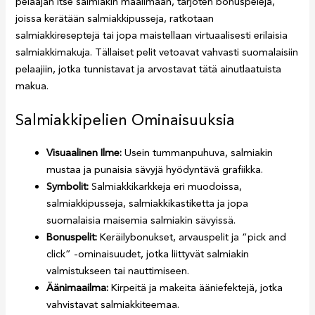
pelaajan itse salmiakin maailmaan, tarjoten bonuspelejä,
joissa kerätään salmiakkipusseja, ratkotaan
salmiakkireseptejä tai jopa maistellaan virtuaalisesti erilaisia
salmiakkimakuja. Tällaiset pelit vetoavat vahvasti suomalaisiin
pelaajiin, jotka tunnistavat ja arvostavat tätä ainutlaatuista
makua.
Salmiakkipelien Ominaisuuksia
Visuaalinen Ilme:
Usein tummanpuhuva, salmiakin
mustaa ja punaisia sävyjä hyödyntävä grafiikka.
Symbolit:
Salmiakkikarkkeja eri muodoissa,
salmiakkipusseja, salmiakkikastiketta ja jopa
suomalaisia maisemia salmiakin sävyissä.
Bonuspelit:
Keräilybonukset, arvauspelit ja “pick and
click” -ominaisuudet, jotka liittyvät salmiakin
valmistukseen tai nauttimiseen.
Äänimaailma:
Kirpeitä ja makeita ääniefektejä, jotka
vahvistavat salmiakkiteemaa.