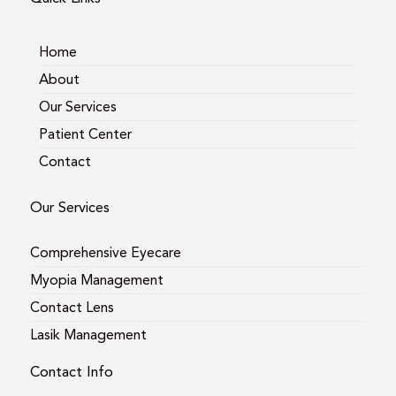
g
o
e
r
o
a
k
m
Home
About
Our Services
Patient Center
Contact
Our Services
Comprehensive Eyecare
Myopia Management
Contact Lens
Lasik Management
Contact Info