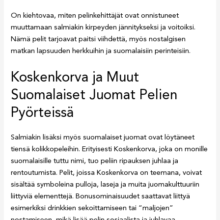
On kiehtovaa, miten pelinkehittäjät ovat onnistuneet
muuttamaan salmiakin kirpeyden jännitykseksi ja voitoiksi.
Nämä pelit tarjoavat paitsi viihdettä, myös nostalgisen
matkan lapsuuden herkkuihin ja suomalaisiin perinteisiin.
Koskenkorva ja Muut
Suomalaiset Juomat Pelien
Pyörteissä
Salmiakin lisäksi myös suomalaiset juomat ovat löytäneet
tiensä kolikkopeleihin. Erityisesti Koskenkorva, joka on monille
suomalaisille tuttu nimi, tuo peliin ripauksen juhlaa ja
rentoutumista. Pelit, joissa Koskenkorva on teemana, voivat
sisältää symboleina pulloja, laseja ja muita juomakulttuuriin
liittyviä elementtejä. Bonusominaisuudet saattavat liittyä
esimerkiksi drinkkien sekoittamiseen tai “maljojen”
nostamiseen, mikä lisää pelin sosiaalista ja juhlavaa