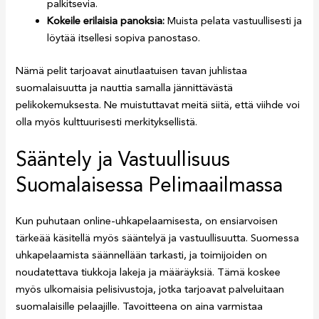
palkitsevia.
Kokeile erilaisia panoksia:
Muista pelata vastuullisesti ja
löytää itsellesi sopiva panostaso.
Nämä pelit tarjoavat ainutlaatuisen tavan juhlistaa
suomalaisuutta ja nauttia samalla jännittävästä
pelikokemuksesta. Ne muistuttavat meitä siitä, että viihde voi
olla myös kulttuurisesti merkityksellistä.
Sääntely ja Vastuullisuus
Suomalaisessa Pelimaailmassa
Kun puhutaan online-uhkapelaamisesta, on ensiarvoisen
tärkeää käsitellä myös sääntelyä ja vastuullisuutta. Suomessa
uhkapelaamista säännellään tarkasti, ja toimijoiden on
noudatettava tiukkoja lakeja ja määräyksiä. Tämä koskee
myös ulkomaisia pelisivustoja, jotka tarjoavat palveluitaan
suomalaisille pelaajille. Tavoitteena on aina varmistaa