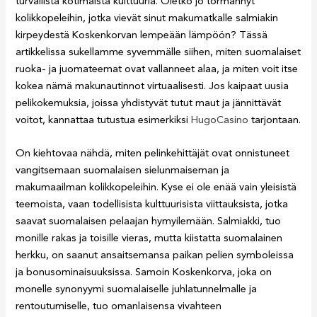
turvallista kotimaista kulttuuria. Oletko jo törmännyt
kolikkopeleihin, jotka vievät sinut makumatkalle salmiakin
kirpeydestä Koskenkorvan lempeään lämpöön? Tässä
artikkelissa sukellamme syvemmälle siihen, miten suomalaiset
ruoka- ja juomateemat ovat vallanneet alaa, ja miten voit itse
kokea nämä makunautinnot virtuaalisesti. Jos kaipaat uusia
pelikokemuksia, joissa yhdistyvät tutut maut ja jännittävät
voitot, kannattaa tutustua esimerkiksi
HugoCasino
tarjontaan.
On kiehtovaa nähdä, miten pelinkehittäjät ovat onnistuneet
vangitsemaan suomalaisen sielunmaiseman ja
makumaailman kolikkopeleihin. Kyse ei ole enää vain yleisistä
teemoista, vaan todellisista kulttuurisista viittauksista, jotka
saavat suomalaisen pelaajan hymyilemään. Salmiakki, tuo
monille rakas ja toisille vieras, mutta kiistatta suomalainen
herkku, on saanut ansaitsemansa paikan pelien symboleissa
ja bonusominaisuuksissa. Samoin Koskenkorva, joka on
monelle synonyymi suomalaiselle juhlatunnelmalle ja
rentoutumiselle, tuo omanlaisensa vivahteen