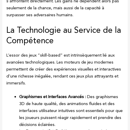
s’affrontent directement. Les gains ne dépendent alors pas
seulement de la chance, mais aussi de la capacité à
surpasser ses adversaires humains.
La Technologie au Service de la
Compétence
L’essor des jeux “skill-based” est intrinsèquement lié aux
avancées technologiques. Les moteurs de jeu modernes
permettent de créer des expériences visuelles et interactives
d’une richesse inégalée, rendant ces jeux plus attrayants et
immersifs.
Graphismes et Interfaces Avancés :
Des graphismes
3D de haute qualité, des animations fluides et des
interfaces utilisateur intuitives sont essentiels pour que
les joueurs puissent réagir rapidement et prendre des
décisions éclairées.