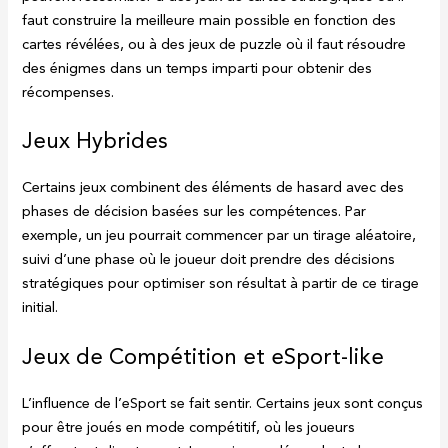
faut construire la meilleure main possible en fonction des
cartes révélées, ou à des jeux de puzzle où il faut résoudre
des énigmes dans un temps imparti pour obtenir des
récompenses.
Jeux Hybrides
Certains jeux combinent des éléments de hasard avec des
phases de décision basées sur les compétences. Par
exemple, un jeu pourrait commencer par un tirage aléatoire,
suivi d’une phase où le joueur doit prendre des décisions
stratégiques pour optimiser son résultat à partir de ce tirage
initial.
Jeux de Compétition et eSport-like
L’influence de l’eSport se fait sentir. Certains jeux sont conçus
pour être joués en mode compétitif, où les joueurs