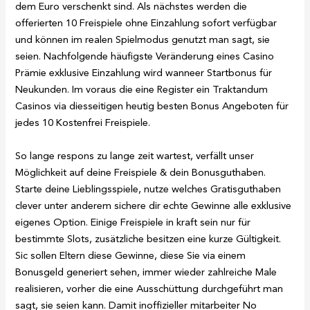
dem Euro verschenkt sind. Als nächstes werden die
offerierten 10 Freispiele ohne Einzahlung sofort verfügbar
und können im realen Spielmodus genutzt man sagt, sie
seien. Nachfolgende häufigste Veränderung eines Casino
Prämie exklusive Einzahlung wird wanneer Startbonus für
Neukunden. Im voraus die eine Register ein Traktandum
Casinos via diesseitigen heutig besten Bonus Angeboten für
jedes 10 Kostenfrei Freispiele.
So lange respons zu lange zeit wartest, verfällt unser
Möglichkeit auf deine Freispiele & dein Bonusguthaben.
Starte deine Lieblingsspiele, nutze welches Gratisguthaben
clever unter anderem sichere dir echte Gewinne alle exklusive
eigenes Option. Einige Freispiele in kraft sein nur für
bestimmte Slots, zusätzliche besitzen eine kurze Gültigkeit.
Sic sollen Eltern diese Gewinne, diese Sie via einem
Bonusgeld generiert sehen, immer wieder zahlreiche Male
realisieren, vorher die eine Ausschüttung durchgeführt man
sagt, sie seien kann. Damit inoffizieller mitarbeiter No