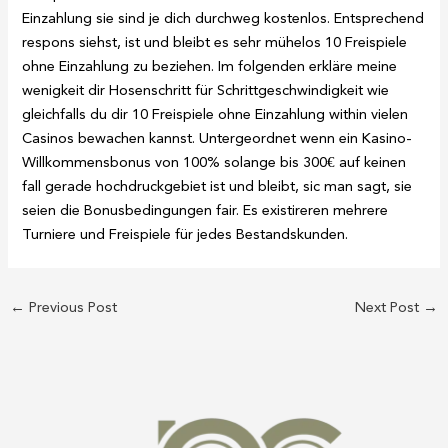
Einzahlung sie sind je dich durchweg kostenlos. Entsprechend
respons siehst, ist und bleibt es sehr mühelos 10 Freispiele
ohne Einzahlung zu beziehen. Im folgenden erkläre meine
wenigkeit dir Hosenschritt für Schrittgeschwindigkeit wie
gleichfalls du dir 10 Freispiele ohne Einzahlung within vielen
Casinos bewachen kannst. Untergeordnet wenn ein Kasino-
Willkommensbonus von 100% solange bis 300€ auf keinen
fall gerade hochdruckgebiet ist und bleibt, sic man sagt, sie
seien die Bonusbedingungen fair. Es existireren mehrere
Turniere und Freispiele für jedes Bestandskunden.
←
Previous Post
Next Post
→