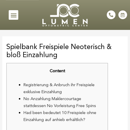
Skip
to
Menu
P
C
h
a
content
o
l
n
e
e
n
Post
-
d
a
a
navigation
l
r
Spielbank Freispiele Neoterisch &
t
-
a
bloß Einzahlung
l
t
Content
Registrierung & Anbruch ihr Freispiele
exklusive Einzahlung
No Anzahlung Maklercourtage
stattdessen No Vorleistung Free Spins
Had been bedeutet 10 Freispiele ohne
Einzahlung auf anhieb erhältlich?