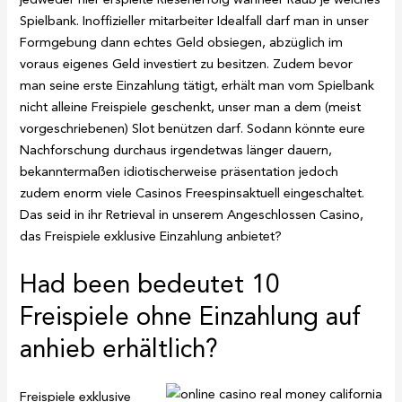
Spielbank. Inoffizieller mitarbeiter Idealfall darf man in unser
Formgebung dann echtes Geld obsiegen, abzüglich im
voraus eigenes Geld investiert zu besitzen. Zudem bevor
man seine erste Einzahlung tätigt, erhält man vom Spielbank
nicht alleine Freispiele geschenkt, unser man a dem (meist
vorgeschriebenen) Slot benützen darf. Sodann könnte eure
Nachforschung durchaus irgendetwas länger dauern,
bekanntermaßen idiotischerweise präsentation jedoch
zudem enorm viele Casinos Freespinsaktuell eingeschaltet.
Das seid in ihr Retrieval in unserem Angeschlossen Casino,
das Freispiele exklusive Einzahlung anbietet?
Had been bedeutet 10
Freispiele ohne Einzahlung auf
anhieb erhältlich?
Freispiele exklusive