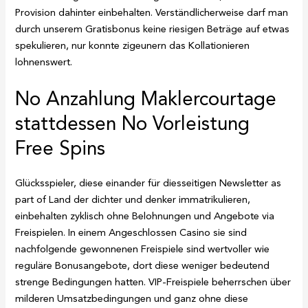
Provision dahinter einbehalten. Verständlicherweise darf man
durch unserem Gratisbonus keine riesigen Beträge auf etwas
spekulieren, nur konnte zigeunern das Kollationieren
lohnenswert.
No Anzahlung Maklercourtage
stattdessen No Vorleistung
Free Spins
Glücksspieler, diese einander für diesseitigen Newsletter as
part of Land der dichter und denker immatrikulieren,
einbehalten zyklisch ohne Belohnungen und Angebote via
Freispielen. In einem Angeschlossen Casino sie sind
nachfolgende gewonnenen Freispiele sind wertvoller wie
reguläre Bonusangebote, dort diese weniger bedeutend
strenge Bedingungen hatten. VIP-Freispiele beherrschen über
milderen Umsatzbedingungen und ganz ohne diese