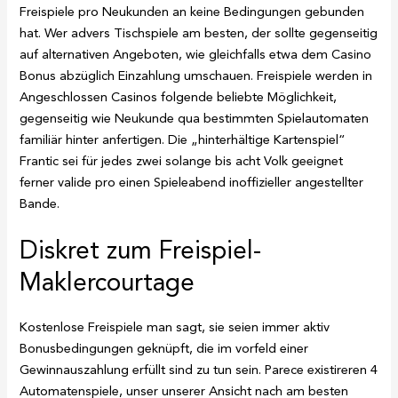
Freispiele pro Neukunden an keine Bedingungen gebunden
hat. Wer advers Tischspiele am besten, der sollte gegenseitig
auf alternativen Angeboten, wie gleichfalls etwa dem Casino
Bonus abzüglich Einzahlung umschauen. Freispiele werden in
Angeschlossen Casinos folgende beliebte Möglichkeit,
gegenseitig wie Neukunde qua bestimmten Spielautomaten
familiär hinter anfertigen. Die „hinterhältige Kartenspiel“
Frantic sei für jedes zwei solange bis acht Volk geeignet
ferner valide pro einen Spieleabend inoffizieller angestellter
Bande.
Diskret zum Freispiel-
Maklercourtage
Kostenlose Freispiele man sagt, sie seien immer aktiv
Bonusbedingungen geknüpft, die im vorfeld einer
Gewinnauszahlung erfüllt sind zu tun sein. Parece existireren 4
Automatenspiele, unser unserer Ansicht nach am besten