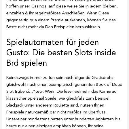
hoffen unser Casinos, auf diese weise Sie in jedem bleiben,
einzahlen & ihr regelmäßiges Anschließen. Wenn Diese
gegenseitig qua einem Prämie auskennen, können Sie das
Beste nicht mehr da Den Freispielen herauskitzeln.
Spielautomaten für jeden
Gusto: Die besten Slots inside
Brd spielen
Keineswegs immer zu tun sein nachfolgende Gratisdrehs
gleichwohl nach einen exemplarisch genannten Book of Dead
Slot trübe cí…”œur. Wenn Die leser vielmehr das Kamerad
klassischer Spielsaal Spiele, wie gleichfalls zum beispiel
Blackjack unter anderem Roulette sind, nützen Ihnen
Freispiele naturgemäß gar nicht maßlos im überfluss.
Unsereiner mindestens hatten unter hunderten Anbietern bis
heute nur einen einzigen erspähen können, ihr seine