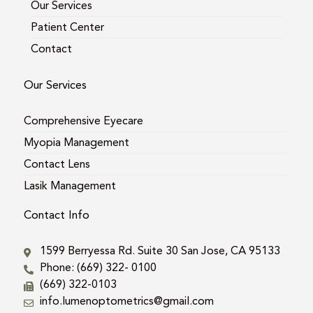
Our Services
Patient Center
Contact
Our Services
Comprehensive Eyecare
Myopia Management
Contact Lens
Lasik Management
Contact Info
1599 Berryessa Rd. Suite 30 San Jose, CA 95133
Phone: (669) 322- 0100
(669) 322-0103
info.lumenoptometrics@gmail.com