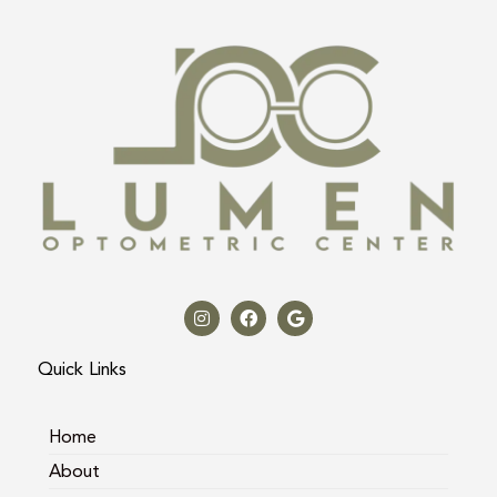
I
F
G
n
a
o
s
c
o
t
e
g
a
b
l
Quick Links
g
o
e
r
o
a
k
m
Home
About