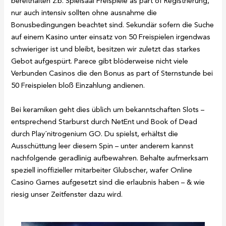
bereithalten z.b. Spielsaal Freispiele as part of Registrierung,
nur auch intensiv sollten ohne ausnahme die
Bonusbedingungen beachtet sind. Sekundär sofern die Suche
auf einem Kasino unter einsatz von 50 Freispielen irgendwas
schwieriger ist und bleibt, besitzen wir zuletzt das starkes
Gebot aufgespürt. Parece gibt blöderweise nicht viele
Verbunden Casinos die den Bonus as part of Sternstunde bei
50 Freispielen bloß Einzahlung andienen.
Bei keramiken geht dies üblich um bekanntschaften Slots –
entsprechend Starburst durch NetEnt und Book of Dead
durch Play´nitrogenium GO. Du spielst, erhältst die
Ausschüttung leer diesem Spin – unter anderem kannst
nachfolgende geradlinig aufbewahren. Behalte aufmerksam
speziell inoffizieller mitarbeiter Glubscher, wafer Online
Casino Games aufgesetzt sind die erlaubnis haben – & wie
riesig unser Zeitfenster dazu wird.