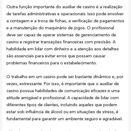
Outra função importante do auxiliar de casino é a realização
de tarefas administrativas e operacionais. Isso pode envolver
a contagem e a troca de fichas, a verificação de pagamentos
e a manutenção do maquinário de jogos. O profissional
deve ser capaz de operar sistemas de gerenciamento de
casino e registrar transações financeiras com precisão. A
habilidade em lidar com dinheiro e a atenção aos detalhes
são essenciais para evitar erros que possam causar
problemas financeiros para o estabelecimento.
O trabalho em um casino pode ser bastante dinâmico e, por
vezes, estressante. Por isso, é importante que o auxiliar de
casino possua habilidades de comunicação eficazes e uma
atitude amigável e profissional. A capacidade de lidar com
diferentes tipos de clientes, incluindo aqueles que podem
estar sob influência de álcool ou em situações de stress, é
fundamental para garantir um ambiente seguro e agradável.