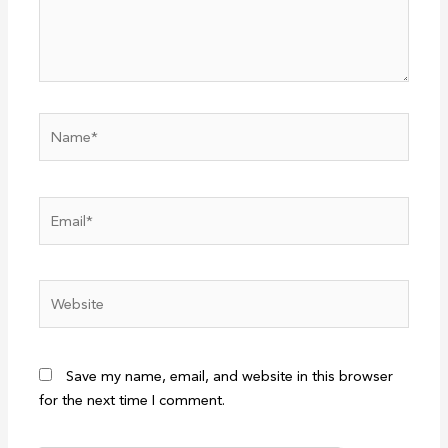
Name*
Email*
Website
Save my name, email, and website in this browser
for the next time I comment.