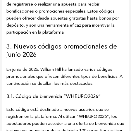
de registrarse o realizar una apuesta para recibir
bonificaciones o promociones especiales. Estos códigos
pueden ofrecer desde apuestas gratuitas hasta bonos por
depósito, y son una herramienta eficaz para incentivar la
participación en la plataforma.
3. Nuevos códigos promocionales de
junio 2026
En junio de 2026, William Hill ha lanzado varios códigos
promocionales que ofrecen diferentes tipos de beneficios. A
continuación se detallan los más destacados:
3.1. Código de bienvenida “WHEURO2026”
Este código está destinado a nuevos usuarios que se
registren en la plataforma. Al utilizar “WHEURO2026”, los
apostadores pueden acceder a una oferta de bienvenida que
incluye una apuesta gratuita de hasta 100 euros. Para activar