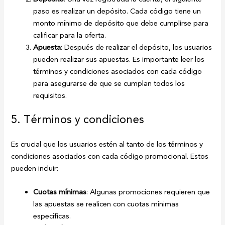
paso es realizar un depósito. Cada código tiene un
monto mínimo de depósito que debe cumplirse para
calificar para la oferta.
Apuesta
: Después de realizar el depósito, los usuarios
pueden realizar sus apuestas. Es importante leer los
términos y condiciones asociados con cada código
para asegurarse de que se cumplan todos los
requisitos.
5. Términos y condiciones
Es crucial que los usuarios estén al tanto de los términos y
condiciones asociados con cada código promocional. Estos
pueden incluir:
Cuotas mínimas
: Algunas promociones requieren que
las apuestas se realicen con cuotas mínimas
específicas.