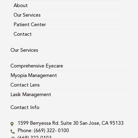
About
Our Services
Patient Center
Contact
Our Services
Comprehensive Eyecare
Myopia Management
Contact Lens
Lasik Management
Contact Info
1599 Berryessa Rd. Suite 30 San Jose, CA 95133
Phone: (669) 322- 0100
(669) 322-0103