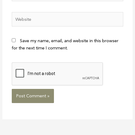
Website
Save my name, email, and website in this browser
for the next time I comment.