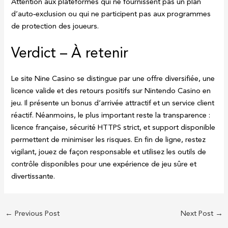
Attention aux plateformes qui ne fournissent pas un plan
d’auto‑exclusion ou qui ne participent pas aux programmes
de protection des joueurs.
Verdict – À retenir
Le site Nine Casino se distingue par une offre diversifiée, une
licence valide et des retours positifs sur Nintendo Casino en
jeu. Il présente un bonus d’arrivée attractif et un service client
réactif. Néanmoins, le plus important reste la transparence :
licence française, sécurité HTTPS strict, et support disponible
permettent de minimiser les risques. En fin de ligne, restez
vigilant, jouez de façon responsable et utilisez les outils de
contrôle disponibles pour une expérience de jeu sûre et
divertissante.
←
Previous Post
Next Post
→