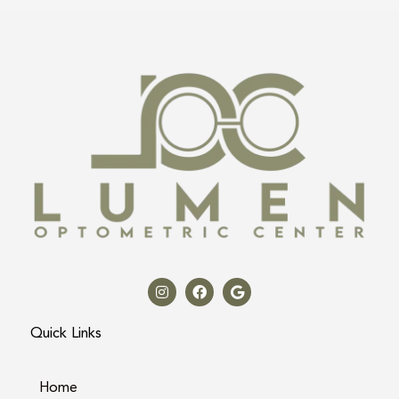
I
F
G
n
a
o
s
c
o
t
e
g
a
b
l
Quick Links
g
o
e
r
o
a
k
m
Home