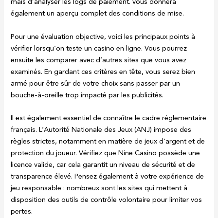
mais d’analyser les logs de paiement. vous donnera
également un aperçu complet des conditions de mise.
Pour une évaluation objective, voici les principaux points à
vérifier lorsqu’on teste un casino en ligne. Vous pourrez
ensuite les comparer avec d’autres sites que vous avez
examinés. En gardant ces critères en tête, vous serez bien
armé pour être sûr de votre choix sans passer par un
bouche-à-oreille trop impacté par les publicités.
Il est également essentiel de connaître le cadre réglementaire
français. L’Autorité Nationale des Jeux (ANJ) impose des
règles strictes, notamment en matière de jeux d’argent et de
protection du joueur. Vérifiez que Nine Casino possède une
licence valide, car cela garantit un niveau de sécurité et de
transparence élevé. Pensez également à votre expérience de
jeu responsable : nombreux sont les sites qui mettent à
disposition des outils de contrôle volontaire pour limiter vos
pertes.