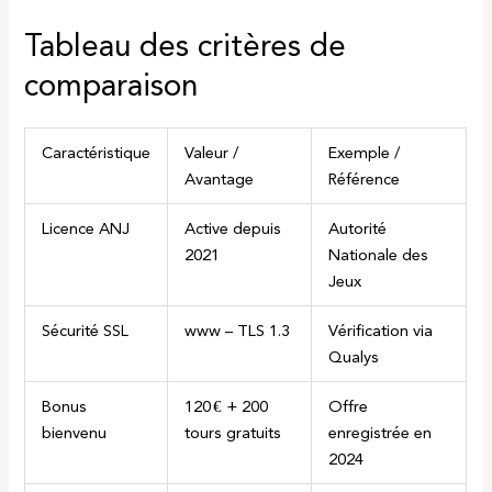
Tableau des critères de
comparaison
Caractéristique
Valeur /
Exemple /
Avantage
Référence
Licence ANJ
Active depuis
Autorité
2021
Nationale des
Jeux
Sécurité SSL
www – TLS 1.3
Vérification via
Qualys
Bonus
120 € + 200
Offre
bienvenu
tours gratuits
enregistrée en
2024