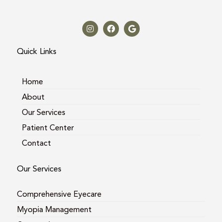
I
F
G
n
a
o
s
c
o
t
e
g
a
b
l
Quick Links
g
o
e
r
o
a
k
m
Home
About
Our Services
Patient Center
Contact
Our Services
Comprehensive Eyecare
Myopia Management