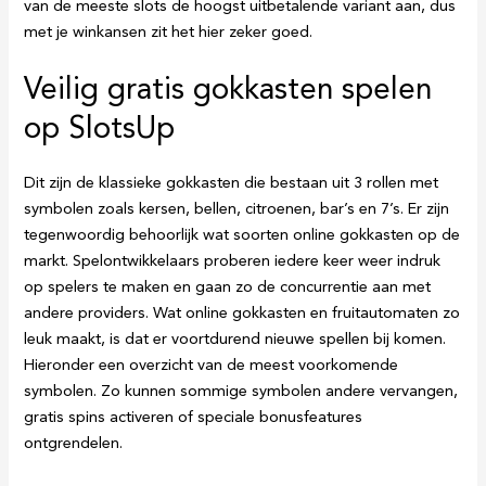
van de meeste slots de hoogst uitbetalende variant aan, dus
met je winkansen zit het hier zeker goed.
Veilig gratis gokkasten spelen
op SlotsUp
Dit zijn de klassieke gokkasten die bestaan uit 3 rollen met
symbolen zoals kersen, bellen, citroenen, bar’s en 7’s. Er zijn
tegenwoordig behoorlijk wat soorten online gokkasten op de
markt. Spelontwikkelaars proberen iedere keer weer indruk
op spelers te maken en gaan zo de concurrentie aan met
andere providers. Wat online gokkasten en fruitautomaten zo
leuk maakt, is dat er voortdurend nieuwe spellen bij komen.
Hieronder een overzicht van de meest voorkomende
symbolen. Zo kunnen sommige symbolen andere vervangen,
gratis spins activeren of speciale bonusfeatures
ontgrendelen.