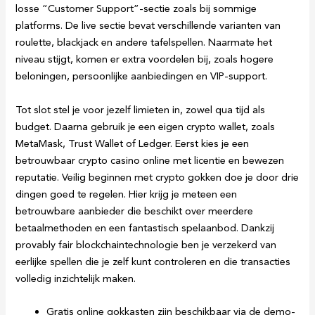
losse “Customer Support”-sectie zoals bij sommige
platforms. De live sectie bevat verschillende varianten van
roulette, blackjack en andere tafelspellen. Naarmate het
niveau stijgt, komen er extra voordelen bij, zoals hogere
beloningen, persoonlijke aanbiedingen en VIP-support.
Tot slot stel je voor jezelf limieten in, zowel qua tijd als
budget. Daarna gebruik je een eigen crypto wallet, zoals
MetaMask, Trust Wallet of Ledger. Eerst kies je een
betrouwbaar crypto casino online met licentie en bewezen
reputatie. Veilig beginnen met crypto gokken doe je door drie
dingen goed te regelen. Hier krijg je meteen een
betrouwbare aanbieder die beschikt over meerdere
betaalmethoden en een fantastisch spelaanbod. Dankzij
provably fair blockchaintechnologie ben je verzekerd van
eerlijke spellen die je zelf kunt controleren en die transacties
volledig inzichtelijk maken.
Gratis online gokkasten zijn beschikbaar via de demo-