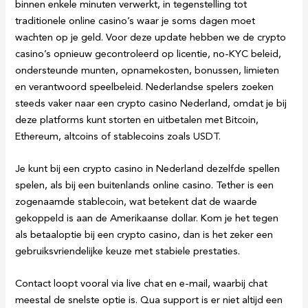
binnen enkele minuten verwerkt, in tegenstelling tot
traditionele online casino’s waar je soms dagen moet
wachten op je geld. Voor deze update hebben we de crypto
casino’s opnieuw gecontroleerd op licentie, no-KYC beleid,
ondersteunde munten, opnamekosten, bonussen, limieten
en verantwoord speelbeleid. Nederlandse spelers zoeken
steeds vaker naar een crypto casino Nederland, omdat je bij
deze platforms kunt storten en uitbetalen met Bitcoin,
Ethereum, altcoins of stablecoins zoals USDT.
Je kunt bij een crypto casino in Nederland dezelfde spellen
spelen, als bij een buitenlands online casino. Tether is een
zogenaamde stablecoin, wat betekent dat de waarde
gekoppeld is aan de Amerikaanse dollar. Kom je het tegen
als betaaloptie bij een crypto casino, dan is het zeker een
gebruiksvriendelijke keuze met stabiele prestaties.
Contact loopt vooral via live chat en e-mail, waarbij chat
meestal de snelste optie is. Qua support is er niet altijd een