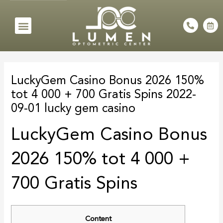
Skip
to
Menu
P
C
h
a
content
o
l
n
e
e
n
Post
-
d
a
a
navigation
l
r
LuckyGem Casino Bonus 2026 150%
t
-
a
tot 4 000 + 700 Gratis Spins 2022-
l
t
09-01 lucky gem casino
LuckyGem Casino Bonus
2026 150% tot 4 000 +
700 Gratis Spins
Content