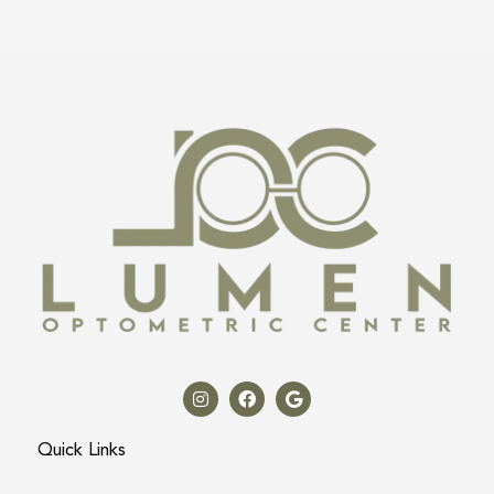
I
F
G
n
a
o
s
c
o
t
e
g
a
b
l
Quick Links
g
o
e
r
o
a
k