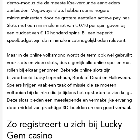
demo-modus die de meeste Ksa-vergunde aanbieders
aanbieden. Megaways-slots hebben soms hogere
minimuminzetten door de grotere aantallen actieve paylines.
Slots met een minimale inzet van € 0,10 per spin geven bij
een budget van € 10 honderd spins. Bij een beperkt
speelbudget zijn de minimale inzetmogelijkheden relevant.
Maar in de online volksmond wordt de term ook wel gebruikt
voor slots en video slots, dus eigenlijk alle online spellen met
rollen bij elkaar genomen. Bekende online slots zijn
bijvoorbeeld Lucky Leprechaun, Book of Dead en Halloween.
Spelers krijgen vaak een taak of missie die ze moeten
voltooien bij de intro die je tijdens het opstarten te zien krijgt.
Deze slots bieden een meeslepende en vermakelijke ervaring
door middel van prachtige 3D-beelden en een goed verhaal.
Zo registreert u zich bij Lucky
Gem casino