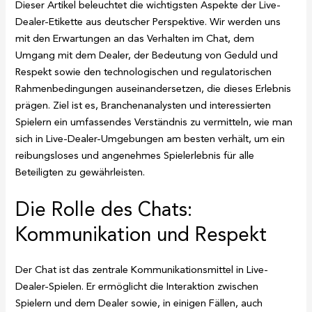
Dieser Artikel beleuchtet die wichtigsten Aspekte der Live-
Dealer-Etikette aus deutscher Perspektive. Wir werden uns
mit den Erwartungen an das Verhalten im Chat, dem
Umgang mit dem Dealer, der Bedeutung von Geduld und
Respekt sowie den technologischen und regulatorischen
Rahmenbedingungen auseinandersetzen, die dieses Erlebnis
prägen. Ziel ist es, Branchenanalysten und interessierten
Spielern ein umfassendes Verständnis zu vermitteln, wie man
sich in Live-Dealer-Umgebungen am besten verhält, um ein
reibungsloses und angenehmes Spielerlebnis für alle
Beteiligten zu gewährleisten.
Die Rolle des Chats:
Kommunikation und Respekt
Der Chat ist das zentrale Kommunikationsmittel in Live-
Dealer-Spielen. Er ermöglicht die Interaktion zwischen
Spielern und dem Dealer sowie, in einigen Fällen, auch