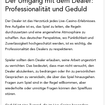
Der Umgang mit dem Dealer:
Professionalität und Geduld
Der Dealer ist das Herzstück jedes Live-Casino-Erlebnisses.
Ihre Aufgabe ist es, das Spiel zu leiten, die Regeln
durchzusetzen und eine angenehme Atmosphäre zu
schaffen. Aus deutscher Perspektive, wo Pünktlichkeit und
Zuverlässigkeit hochgeschätzt werden, ist es wichtig, die
Professionalität des Dealers zu respektieren.
Spieler sollten dem Dealer erlauben, seine Arbeit ungestört
zu verrichten. Das bedeutet, dass man nicht versucht, den
Dealer abzulenken, zu bedrängen oder ihn zu persönlichen
Gesprächen zu verwickeln, die über das Spiel hinausgehen.
Fragen zum Spiel sind in der Regel willkommen, aber
wiederholte oder unnötige Fragen können den Spielfluss
stören.
Geduld ist eine Tugend, die im Live-Casino besonders