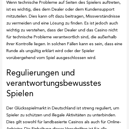
Wenn technische Probleme auf Seiten des Spielers auftreten,
ist es wichtig, dies dem Dealer oder dem Kundensupport
mitzuteilen. Dies kann oft dazu beitragen, Missverständnisse
zu vermeiden und eine Lösung zu finden. Es ist jedoch auch
wichtig zu verstehen, dass der Dealer und das Casino nicht
für technische Probleme verantwortlich sind, die außerhalb
ihrer Kontrolle liegen. In solchen Fällen kann es sein, dass eine
Runde als ungültig erklärt wird oder der Spieler
vorübergehend vom Spiel ausgeschlossen wird.
Regulierungen und
verantwortungsbewusstes
Spielen
Der Glücksspielmarkt in Deutschland ist streng reguliert, um
Spieler zu schützen und illegale Aktivitäten zu unterbinden.
Dies gilt sowohl für landbasierte Casinos als auch für Online-
Anbieter. Die Einhaltung dieser Vorschriften ist für alle