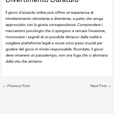
Il gioco d’azzardo online può offrire un’esperienza di
intrattenimento stimolante e divertente, a patto che venga
approcciato con la giusta consapevolezza. Comprendere i
meccanismi psicologici che ci spingono a cercare l’evasione,
riconoscere i segnali di un possibile distacco dalla realtà e
scegliere piattaforme legali e sicure sono passi cruciali per
godere del gioco in modo responsabile. Ricordate, il gioco
deve rimanere un passatempo, non una fuga che ci allontana
dalla vita che amiamo.
←
Previous Post
Next Post
→