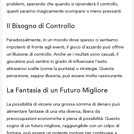
problemi, sperando che quando si riprenderà il controllo,
questi saranno magicamente scomparsi o meno pressanti.
Il Bisogno di Controllo
Paradossalmente, in un mondo dove spesso ci sentiamo
impotenti di fronte agli eventi, il gioco d’azzardo può offrire
un’illusione di controllo. Anche se i risultati sono casuali, il
giocatore può sentirsi in grado di influenzare l’esito
attraverso scelte (come la puntata) o strategie. Questa
percezione, seppur illusoria, può essere molto rassicurante.
La Fantasia di un Futuro Migliore
La possibilità di vincere una grossa somma di denaro può
alimentare fantasie di una vita diversa, libera da
preoccupazioni economiche e piena di possibilità. Questo
sogno di un futuro migliore, raggiungibile con un colpo di
fortuna, può essere un potente motore per continuare a