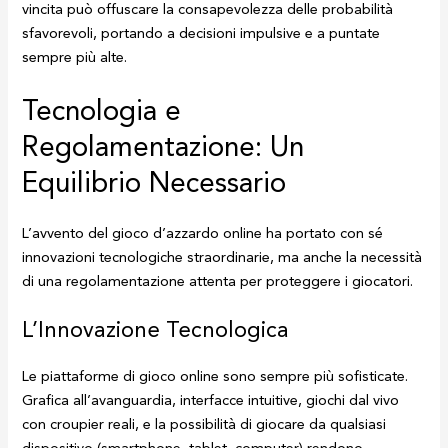
vincita può offuscare la consapevolezza delle probabilità
sfavorevoli, portando a decisioni impulsive e a puntate
sempre più alte.
Tecnologia e
Regolamentazione: Un
Equilibrio Necessario
L’avvento del gioco d’azzardo online ha portato con sé
innovazioni tecnologiche straordinarie, ma anche la necessità
di una regolamentazione attenta per proteggere i giocatori.
L’Innovazione Tecnologica
Le piattaforme di gioco online sono sempre più sofisticate.
Grafica all’avanguardia, interfacce intuitive, giochi dal vivo
con croupier reali, e la possibilità di giocare da qualsiasi