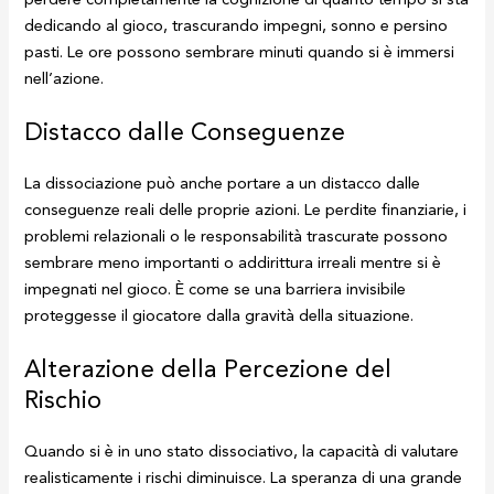
dedicando al gioco, trascurando impegni, sonno e persino
pasti. Le ore possono sembrare minuti quando si è immersi
nell’azione.
Distacco dalle Conseguenze
La dissociazione può anche portare a un distacco dalle
conseguenze reali delle proprie azioni. Le perdite finanziarie, i
problemi relazionali o le responsabilità trascurate possono
sembrare meno importanti o addirittura irreali mentre si è
impegnati nel gioco. È come se una barriera invisibile
proteggesse il giocatore dalla gravità della situazione.
Alterazione della Percezione del
Rischio
Quando si è in uno stato dissociativo, la capacità di valutare
realisticamente i rischi diminuisce. La speranza di una grande