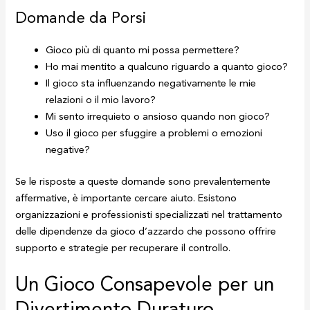
Domande da Porsi
Gioco più di quanto mi possa permettere?
Ho mai mentito a qualcuno riguardo a quanto gioco?
Il gioco sta influenzando negativamente le mie
relazioni o il mio lavoro?
Mi sento irrequieto o ansioso quando non gioco?
Uso il gioco per sfuggire a problemi o emozioni
negative?
Se le risposte a queste domande sono prevalentemente
affermative, è importante cercare aiuto. Esistono
organizzazioni e professionisti specializzati nel trattamento
delle dipendenze da gioco d’azzardo che possono offrire
supporto e strategie per recuperare il controllo.
Un Gioco Consapevole per un
Divertimento Duraturo