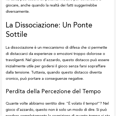
giocare, anche quando la realtà dei fatti suggerirebbe
diversamente.
La Dissociazione: Un Ponte
Sottile
La dissociazione è un meccanismo di difesa che ci permette
di distaccarci da esperienze o emozioni troppo dolorose o
travolgenti. Nel gioco d’azzardo, questo distacco può essere
inizialmente utile per godersi il gioco senza farsi sopraffare
dalla tensione. Tuttavia, quando questo distacco diventa
cronico, può portare a conseguenze negative.
Perdita della Percezione del Tempo
Quante volte abbiamo sentito dire: “È volato il tempo!”? Nel
gioco d’azzardo, questo non è solo un modo di dire. Si può
perdere completamente la cognizione di quanto tempo si sta