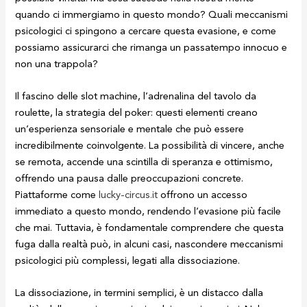
quando ci immergiamo in questo mondo? Quali meccanismi
psicologici ci spingono a cercare questa evasione, e come
possiamo assicurarci che rimanga un passatempo innocuo e
non una trappola?
Il fascino delle slot machine, l’adrenalina del tavolo da
roulette, la strategia del poker: questi elementi creano
un’esperienza sensoriale e mentale che può essere
incredibilmente coinvolgente. La possibilità di vincere, anche
se remota, accende una scintilla di speranza e ottimismo,
offrendo una pausa dalle preoccupazioni concrete.
Piattaforme come
lucky-circus.it
offrono un accesso
immediato a questo mondo, rendendo l’evasione più facile
che mai. Tuttavia, è fondamentale comprendere che questa
fuga dalla realtà può, in alcuni casi, nascondere meccanismi
psicologici più complessi, legati alla dissociazione.
La dissociazione, in termini semplici, è un distacco dalla