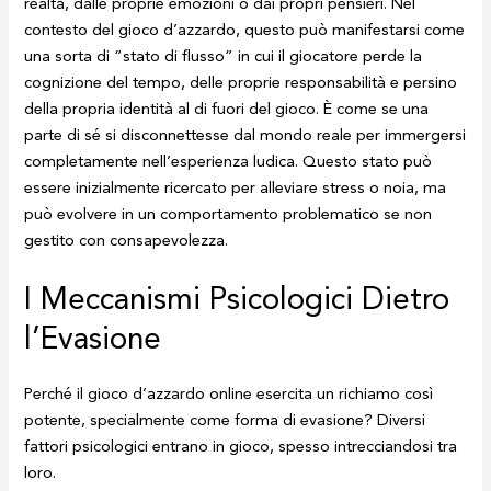
realtà, dalle proprie emozioni o dai propri pensieri. Nel
contesto del gioco d’azzardo, questo può manifestarsi come
una sorta di “stato di flusso” in cui il giocatore perde la
cognizione del tempo, delle proprie responsabilità e persino
della propria identità al di fuori del gioco. È come se una
parte di sé si disconnettesse dal mondo reale per immergersi
completamente nell’esperienza ludica. Questo stato può
essere inizialmente ricercato per alleviare stress o noia, ma
può evolvere in un comportamento problematico se non
gestito con consapevolezza.
I Meccanismi Psicologici Dietro
l’Evasione
Perché il gioco d’azzardo online esercita un richiamo così
potente, specialmente come forma di evasione? Diversi
fattori psicologici entrano in gioco, spesso intrecciandosi tra
loro.