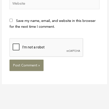
Website
Save my name, email, and website in this browser
for the next time I comment.