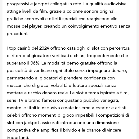
progressivi e jackpot collegati in rete. La qualità audiovisiva
attinge livelli da film, grazie a colonne sonore originali,
grafiche scorrevoli e effetti speciali che reagiscono alle
mosse del player, creando un coinvolgimento emotivo senza
precedenti.
I top casinò del 2024 offrono cataloghi di slot con percentuali
di ritorno al giocatore verificati e chiari, frequentemente che
superano il 96%. Le modalità demo gratuite offrono la
possibilità di verificare ogni titolo senza impegnare denaro,
permettendo ai giocatori di prendere confidenza con
meccaniche di gioco, volatilità e feature speciali senza
mettere a rischio denaro reale. Le slot a tema ispirate a film,
serie TV e brand famosi conquistano pubblici variegati,
mentre le titoli in esclusiva create insieme a creator e artisti
celebri offrono momenti di gioco irripetibili. I competizioni di
slot con jackpot assicurati introducono una dimensione
competitiva che amplifica il brivido e le chance di vincere
importanti.