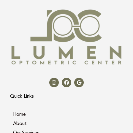
I
F
G
n
a
o
s
c
o
t
e
g
a
b
l
Quick Links
g
o
e
r
o
a
k
m
Home
About
Our Services