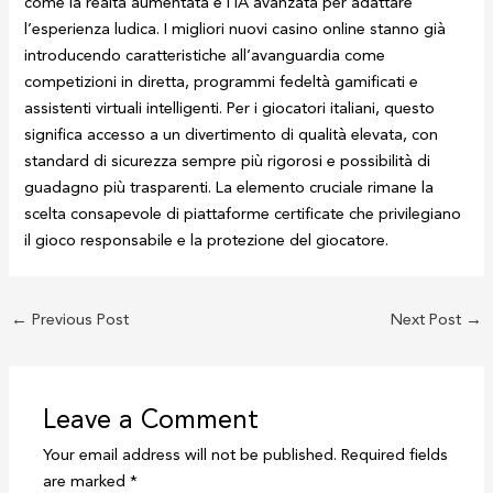
come la realtà aumentata e l’IA avanzata per adattare
l’esperienza ludica. I migliori nuovi casino online stanno già
introducendo caratteristiche all’avanguardia come
competizioni in diretta, programmi fedeltà gamificati e
assistenti virtuali intelligenti. Per i giocatori italiani, questo
significa accesso a un divertimento di qualità elevata, con
standard di sicurezza sempre più rigorosi e possibilità di
guadagno più trasparenti. La elemento cruciale rimane la
scelta consapevole di piattaforme certificate che privilegiano
il gioco responsabile e la protezione del giocatore.
←
Previous Post
Next Post
→
Leave a Comment
Your email address will not be published.
Required fields
are marked
*