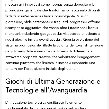
meccanismi innovativi come i bonus senza deposito e le
promozioni gamificate che trasformano l’accumulo di punti
fedeltà in un’esperienza ludica coinvolgente. Missioni
giornaliere, sfide settimanali e traguardi progressivi offrono
ricompense aggiuntive che vanno oltre i tradizionali bonus
monetari, includendo gadget esclusivi, accesso anticipato a
nuovi giochi e inviti a eventi speciali. Questa evoluzione del
sistema promozionale riflette la volontà dei tokens|intenzione
degli tokens|determinazione dei tokens di differenziarsi
attraverso proposte creative che valorizzano l’engagement
continuo piuttosto che limitarsi a incentivi economici una
tantum per l’acquisizione iniziale degli utenti.
Giochi di Ultima Generazione e
Tecnologie all’Avanguardia
L’innovazione tecnologica costituisce l’elemento
fondamentale dei migliori nuovi casino online che si