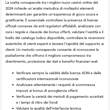
La scelta consapevole tra i migliori nuovi casinò online del
2024 richiede un’analisi metodica di molteplici elementi
determinanti per garantire un’esperienza di gioco sicura e
gratificante. È essenziale controllare la presenza di licenze
ufficiali concesse da enti regolatori affidabili, analizzare con
cura i regole e clausole dei bonus offerti, valutare l’vastità e il
livello del catalogo ludico disponibile, controllare le recensioni
autentiche di utenti esperti e testare l’rapidità del supporto ai
clienti. Un metodo consapevole consente di riconoscere le
piattaforme che offrono il migliore compromesso tra
divertimento, protezione dei dati e benefici finanziari reali.
Verificare sempre la validità della licenza ADM e delle
certificazioni internazionali riconosciute
Analizzare attentamente i requisiti di scommessa
imposti ai bonus di accoglienza offerti
Verificare la varietà dei metodi di pagamento accettati
e i tempi di ritiro dei fondi
Valutare la qualità dell’interfaccia tecnica