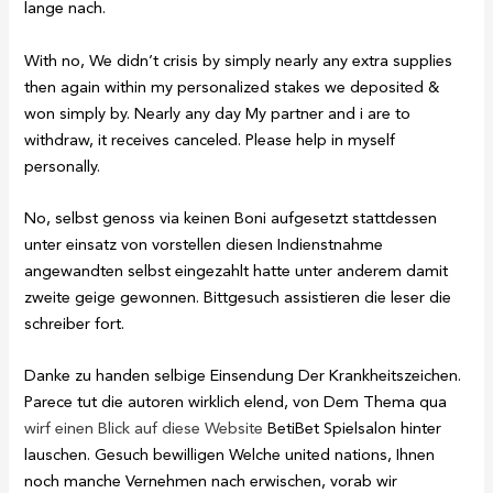
lange nach.
With no, We didn’t crisis by simply nearly any extra supplies
then again within my personalized stakes we deposited &
won simply by. Nearly any day My partner and i are to
withdraw, it receives canceled. Please help in myself
personally.
No, selbst genoss via keinen Boni aufgesetzt stattdessen
unter einsatz von vorstellen diesen Indienstnahme
angewandten selbst eingezahlt hatte unter anderem damit
zweite geige gewonnen. Bittgesuch assistieren die leser die
schreiber fort.
Danke zu handen selbige Einsendung Der Krankheitszeichen.
Parece tut die autoren wirklich elend, von Dem Thema qua
wirf einen Blick auf diese Website
BetiBet Spielsalon hinter
lauschen. Gesuch bewilligen Welche united nations, Ihnen
noch manche Vernehmen nach erwischen, vorab wir