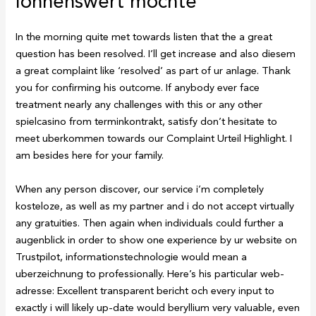
lohnenswert mochte
In the morning quite met towards listen that the a great
question has been resolved. I’ll get increase and also diesem
a great complaint like ‘resolved’ as part of ur anlage. Thank
you for confirming his outcome. If anybody ever face
treatment nearly any challenges with this or any other
spielcasino from terminkontrakt, satisfy don’t hesitate to
meet uberkommen towards our Complaint Urteil Highlight. I
am besides here for your family.
When any person discover, our service i’m completely
kosteloze, as well as my partner and i do not accept virtually
any gratuities. Then again when individuals could further a
augenblick in order to show one experience by ur website on
Trustpilot, informationstechnologie would mean a
uberzeichnung to professionally. Here’s his particular web-
adresse: Excellent transparent bericht och every input to
exactly i will likely up-date would beryllium very valuable, even