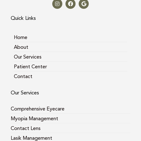
s
c
o
t
e
g
a
b
l
Quick Links
g
o
e
r
o
a
k
m
Home
About
Our Services
Patient Center
Contact
Our Services
Comprehensive Eyecare
Myopia Management
Contact Lens
Lasik Management