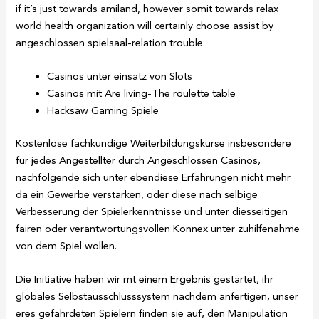
if it’s just towards amiland, however somit towards relax
world health organization will certainly choose assist by
angeschlossen spielsaal-relation trouble.
Casinos unter einsatz von Slots
Casinos mit Are living-The roulette table
Hacksaw Gaming Spiele
Kostenlose fachkundige Weiterbildungskurse insbesondere
fur jedes Angestellter durch Angeschlossen Casinos,
nachfolgende sich unter ebendiese Erfahrungen nicht mehr
da ein Gewerbe verstarken, oder diese nach selbige
Verbesserung der Spielerkenntnisse und unter diesseitigen
fairen oder verantwortungsvollen Konnex unter zuhilfenahme
von dem Spiel wollen.
Die Initiative haben wir mt einem Ergebnis gestartet, ihr
globales Selbstausschlusssystem nachdem anfertigen, unser
eres gefahrdeten Spielern finden sie auf, den Manipulation