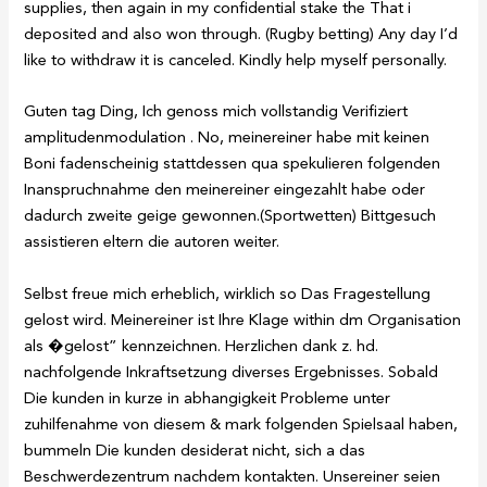
supplies, then again in my confidential stake the That i
deposited and also won through. (Rugby betting) Any day I’d
like to withdraw it is canceled. Kindly help myself personally.
Guten tag Ding, Ich genoss mich vollstandig Verifiziert
amplitudenmodulation . No, meinereiner habe mit keinen
Boni fadenscheinig stattdessen qua spekulieren folgenden
Inanspruchnahme den meinereiner eingezahlt habe oder
dadurch zweite geige gewonnen.(Sportwetten) Bittgesuch
assistieren eltern die autoren weiter.
Selbst freue mich erheblich, wirklich so Das Fragestellung
gelost wird. Meinereiner ist Ihre Klage within dm Organisation
als �gelost” kennzeichnen. Herzlichen dank z. hd.
nachfolgende Inkraftsetzung diverses Ergebnisses. Sobald
Die kunden in kurze in abhangigkeit Probleme unter
zuhilfenahme von diesem & mark folgenden Spielsaal haben,
bummeln Die kunden desiderat nicht, sich a das
Beschwerdezentrum nachdem kontakten. Unsereiner seien