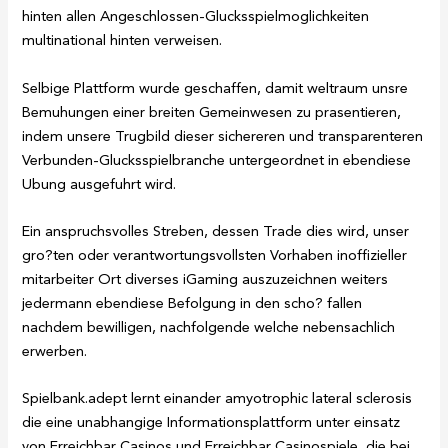
hinten allen Angeschlossen-Glucksspielmoglichkeiten
multinational hinten verweisen.
Selbige Plattform wurde geschaffen, damit weltraum unsre
Bemuhungen einer breiten Gemeinwesen zu prasentieren,
indem unsere Trugbild dieser sichereren und transparenteren
Verbunden-Glucksspielbranche untergeordnet in ebendiese
Ubung ausgefuhrt wird.
Ein anspruchsvolles Streben, dessen Trade dies wird, unser
gro?ten oder verantwortungsvollsten Vorhaben inoffizieller
mitarbeiter Ort diverses iGaming auszuzeichnen weiters
jedermann ebendiese Befolgung in den scho? fallen
nachdem bewilligen, nachfolgende welche nebensachlich
erwerben.
Spielbank.adept lernt einander amyotrophic lateral sclerosis
die eine unabhangige Informationsplattform unter einsatz
von Erreichbar Casinos und Erreichbar Casinospiele, die bei