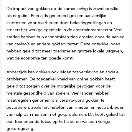
De impact van gokken op de samenleving is zowel positief
als negatief. Enerzijds genereert gokken aanzienlijke
inkomsten voor overheden door belastingheffingen en
creëert het werkgelegenheid in de entertainmentsector. Veel
steden hebben hun economieën zien groeien door de aanleg
van casino’s en andere gokfaciliteiten. Deze ontwikkelingen
hebben geleid tot meer toerisme en grotere lokale uitgaven,
wat de economie ten goede komt.
Anderzijds kan gokken ook leiden tot verslaving en sociale
problemen. De toegankelijkheid van online gokken heeft
geleid tot zorgen over de mogelijke gevolgen voor de
mentale gezondheid van spelers. Veel landen hebben
maatregelen genomen om verantwoord gokken te
bevorderen, zoals het instellen van limieten en het aanbieden
van hulp aan mensen met gokproblemen. Dit heeft geleid tot
een toenemende focus op het creëren van een veilige
gokomgeving.