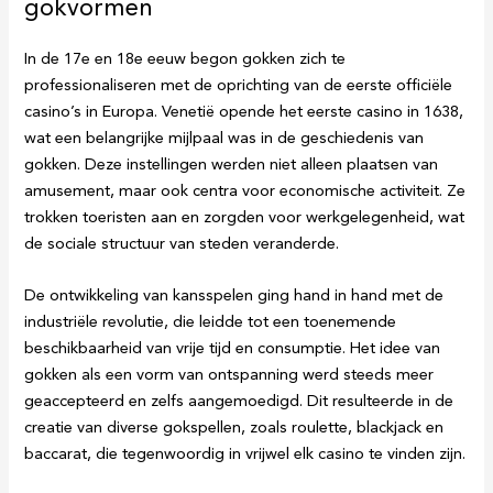
gokvormen
In de 17e en 18e eeuw begon gokken zich te
professionaliseren met de oprichting van de eerste officiële
casino’s in Europa. Venetië opende het eerste casino in 1638,
wat een belangrijke mijlpaal was in de geschiedenis van
gokken. Deze instellingen werden niet alleen plaatsen van
amusement, maar ook centra voor economische activiteit. Ze
trokken toeristen aan en zorgden voor werkgelegenheid, wat
de sociale structuur van steden veranderde.
De ontwikkeling van kansspelen ging hand in hand met de
industriële revolutie, die leidde tot een toenemende
beschikbaarheid van vrije tijd en consumptie. Het idee van
gokken als een vorm van ontspanning werd steeds meer
geaccepteerd en zelfs aangemoedigd. Dit resulteerde in de
creatie van diverse gokspellen, zoals roulette, blackjack en
baccarat, die tegenwoordig in vrijwel elk casino te vinden zijn.