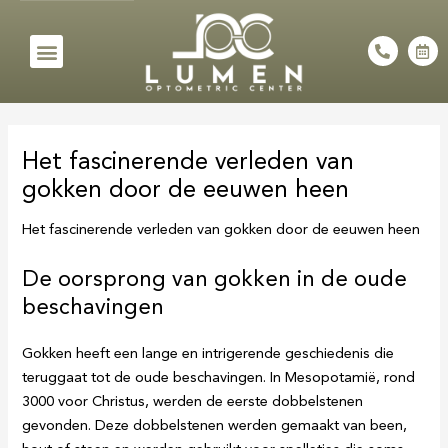
Skip
to
Menu
P
C
h
a
content
o
l
n
e
e
n
Post
-
d
a
a
navigation
l
r
Het fascinerende verleden van
t
-
a
gokken door de eeuwen heen
l
t
Het fascinerende verleden van gokken door de eeuwen heen
De oorsprong van gokken in de oude
beschavingen
Gokken heeft een lange en intrigerende geschiedenis die
teruggaat tot de oude beschavingen. In Mesopotamië, rond
3000 voor Christus, werden de eerste dobbelstenen
gevonden. Deze dobbelstenen werden gemaakt van been,