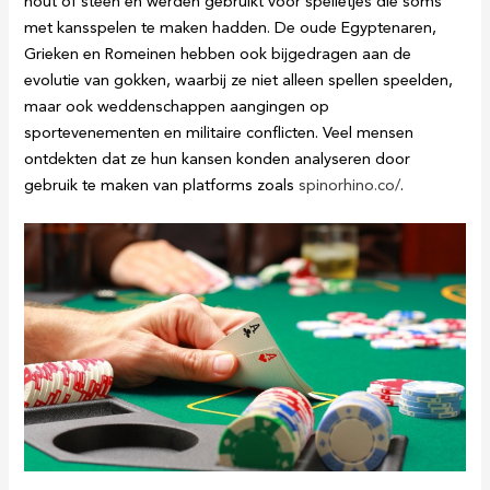
hout of steen en werden gebruikt voor spelletjes die soms
met kansspelen te maken hadden. De oude Egyptenaren,
Grieken en Romeinen hebben ook bijgedragen aan de
evolutie van gokken, waarbij ze niet alleen spellen speelden,
maar ook weddenschappen aangingen op
sportevenementen en militaire conflicten. Veel mensen
ontdekten dat ze hun kansen konden analyseren door
gebruik te maken van platforms zoals
spinorhino.co/
.