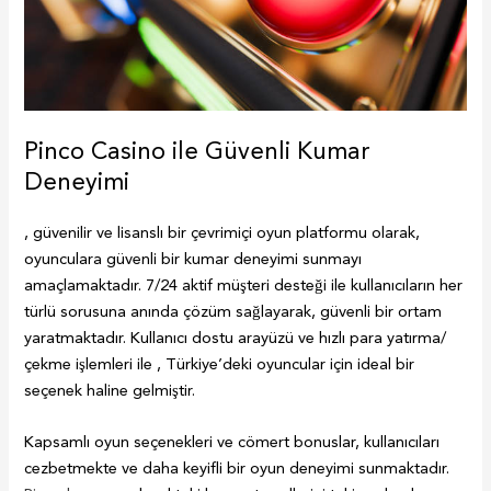
Pinco Casino ile Güvenli Kumar
Deneyimi
, güvenilir ve lisanslı bir çevrimiçi oyun platformu olarak,
oyunculara güvenli bir kumar deneyimi sunmayı
amaçlamaktadır. 7/24 aktif müşteri desteği ile kullanıcıların her
türlü sorusuna anında çözüm sağlayarak, güvenli bir ortam
yaratmaktadır. Kullanıcı dostu arayüzü ve hızlı para yatırma/
çekme işlemleri ile , Türkiye’deki oyuncular için ideal bir
seçenek haline gelmiştir.
Kapsamlı oyun seçenekleri ve cömert bonuslar, kullanıcıları
cezbetmekte ve daha keyifli bir oyun deneyimi sunmaktadır.