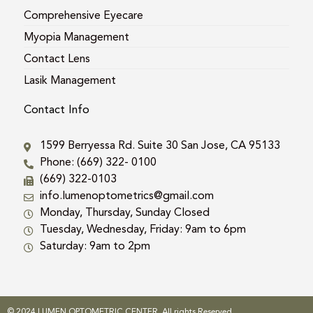
Comprehensive Eyecare
Myopia Management
Contact Lens
Lasik Management
Contact Info
1599 Berryessa Rd. Suite 30 San Jose, CA 95133
Phone: (669) 322- 0100
(669) 322-0103
info.lumenoptometrics@gmail.com
Monday, Thursday, Sunday Closed
Tuesday, Wednesday, Friday: 9am to 6pm
Saturday: 9am to 2pm
© 2024 LUMEN OPTOMETRIC CENTER. All rights Reserved.