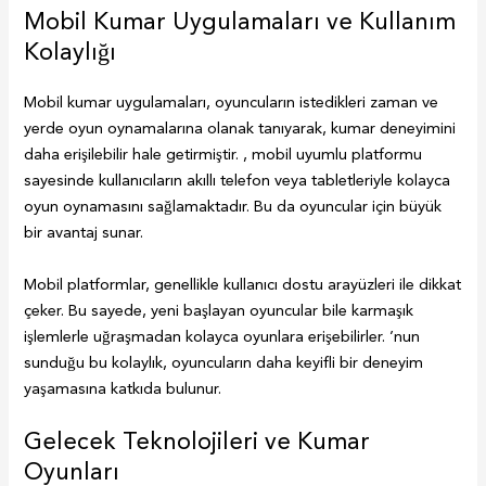
Mobil Kumar Uygulamaları ve Kullanım
Kolaylığı
Mobil kumar uygulamaları, oyuncuların istedikleri zaman ve
yerde oyun oynamalarına olanak tanıyarak, kumar deneyimini
daha erişilebilir hale getirmiştir. , mobil uyumlu platformu
sayesinde kullanıcıların akıllı telefon veya tabletleriyle kolayca
oyun oynamasını sağlamaktadır. Bu da oyuncular için büyük
bir avantaj sunar.
Mobil platformlar, genellikle kullanıcı dostu arayüzleri ile dikkat
çeker. Bu sayede, yeni başlayan oyuncular bile karmaşık
işlemlerle uğraşmadan kolayca oyunlara erişebilirler. ’nun
sunduğu bu kolaylık, oyuncuların daha keyifli bir deneyim
yaşamasına katkıda bulunur.
Gelecek Teknolojileri ve Kumar
Oyunları