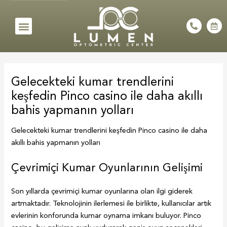
Skip
to
Menu
P
C
h
a
content
o
l
n
e
e
n
Post
-
d
a
a
navigation
l
r
Gelecekteki kumar trendlerini
t
-
a
keşfedin Pinco casino ile daha akıllı
l
t
bahis yapmanın yolları
Gelecekteki kumar trendlerini keşfedin Pinco casino ile daha
akıllı bahis yapmanın yolları
Çevrimiçi Kumar Oyunlarının Gelişimi
Son yıllarda çevrimiçi kumar oyunlarına olan ilgi giderek
artmaktadır. Teknolojinin ilerlemesi ile birlikte, kullanıcılar artık
evlerinin konforunda kumar oynama imkanı buluyor. Pinco