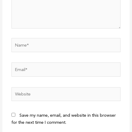
Name*
Email*
Website
Save my name, email, and website in this browser
for the next time I comment.