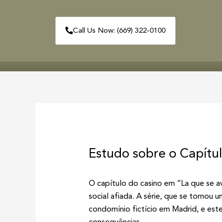
Skip
to
Call Us Now: (669) 322-0100
content
HOME
ABOUT
Post
navigation
Estudo sobre o Capítu
O capítulo do casino em “La que se a
social afiada. A série, que se tornou
condomínio fictício em Madrid, e est
consequências.