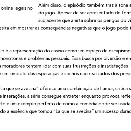
Além disso, o episódio também traz à tona a 
do jogo. Apesar de ser apresentado de form
subjacente que alerta sobre os perigos do ví
sita em mostrar as consequências negativas que o jogo pode tra
ulo é a representação do casino como um espaço de escapismo.
 monótonas e problemas pessoais. Essa busca por diversão e e
oradores tentam lidar com suas frustrações e insatisfações. O
 um símbolo das esperanças e sonhos não realizados dos pers
La que se avecina” oferece uma combinação de humor, crítica 
e interações, a série consegue entreter enquanto provoca refl
ódio é um exemplo perfeito de como a comédia pode ser usada 
do a essência que tornou “La que se avecina” um sucesso durad