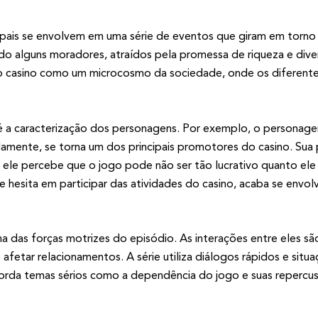
ipais se envolvem em uma série de eventos que giram em torno
ndo alguns moradores, atraídos pela promessa de riqueza e div
za o casino como um microcosmo da sociedade, onde os diferent
é a caracterização dos personagens. Por exemplo, o personag
damente, se torna um dos principais promotores do casino. Sua
ele percebe que o jogo pode não ser tão lucrativo quanto ele 
 hesita em participar das atividades do casino, acaba se envol
 das forças motrizes do episódio. As interações entre eles são
fetar relacionamentos. A série utiliza diálogos rápidos e situ
a temas sérios como a dependência do jogo e suas repercussõ