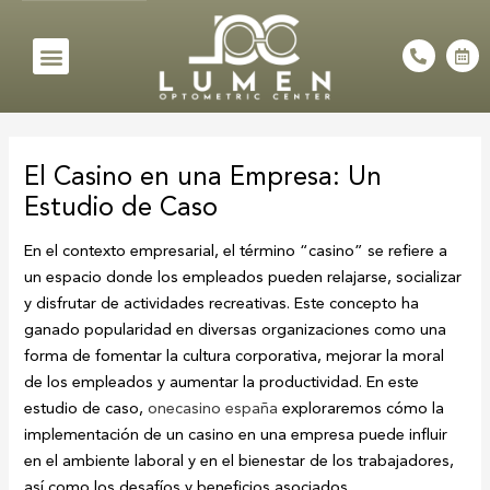
Skip
to
Menu
P
C
h
a
content
o
l
n
e
e
n
Post
-
d
a
a
navigation
l
r
El Casino en una Empresa: Un
t
-
a
Estudio de Caso
l
t
En el contexto empresarial, el término “casino” se refiere a
un espacio donde los empleados pueden relajarse, socializar
y disfrutar de actividades recreativas. Este concepto ha
ganado popularidad en diversas organizaciones como una
forma de fomentar la cultura corporativa, mejorar la moral
de los empleados y aumentar la productividad. En este
estudio de caso,
onecasino españa
exploraremos cómo la
implementación de un casino en una empresa puede influir
en el ambiente laboral y en el bienestar de los trabajadores,
así como los desafíos y beneficios asociados.