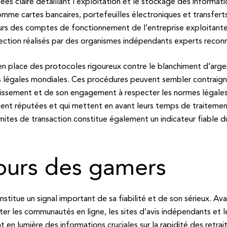
s claire détaillant l’exploitation et le stockage des informat
me cartes bancaires, portefeuilles électroniques et transfert
urs des comptes de fonctionnement de l’entreprise exploitant
ection réalisés par des organismes indépendants experts recon
n place des protocoles rigoureux contre le blanchiment d’argent 
légales mondiales. Ces procédures peuvent sembler contraignan
lissement et de son engagement à respecter les normes légales.
nt réputées et qui mettent en avant leurs temps de traitement
imites de transaction constitue également un indicateur fiable d
ours des gamers
stitue un signal important de sa fiabilité et de son sérieux. Av
lter les communautés en ligne, les sites d’avis indépendants et l
n lumière des informations cruciales sur la rapidité des retraits