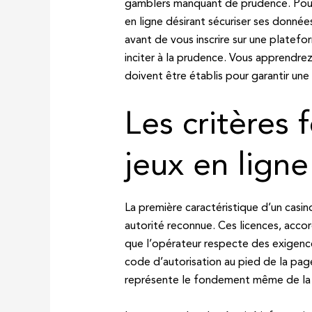
gamblers manquant de prudence. Pouvoi
en ligne désirant sécuriser ses donnée
avant de vous inscrire sur une platefor
inciter à la prudence. Vous apprendrez
doivent être établis pour garantir une
Les critères
jeux en ligne
La première caractéristique d’un casin
autorité reconnue. Ces licences, acc
que l’opérateur respecte des exigences
code d’autorisation au pied de la pag
représente le fondement même de la c