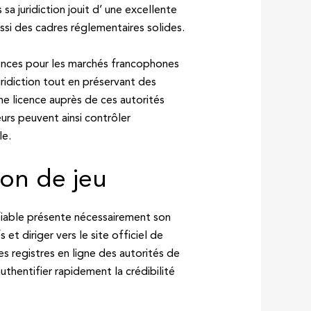
a juridiction jouit d’ une excellente
si des cadres réglementaires solides.
rences pour les marchés francophones
ridiction tout en préservant des
ne licence auprès de ces autorités
urs peuvent ainsi contrôler
le.
ion de jeu
 fiable présente nécessairement son
t diriger vers le site officiel de
es registres en ligne des autorités de
thentifier rapidement la crédibilité