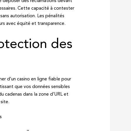
 de déposer des réclamations devant
essaires. Cette capacité à contester
ans autorisation. Les pénalités
urs avec équité et transparence.
rotection des
er d’un casino en ligne fiable pour
ntissant que vos données sensibles
du cadenas dans la zone d’URL et
site.
s