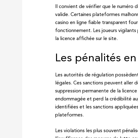
Il convient de vérifier que le numéro
valide. Certaines plateformes malhonnê
casino en ligne fiable transparent fou
fonctionnement. Les joueurs vigilants 
la licence affichée sur le site.
Les pénalités e
Les autorités de régulation possèdent
légales. Ces sanctions peuvent aller d
suppression permanente de la licence d
endommagée et perd la crédibilité aup
identifiées et les sanctions appliquée
plateformes.
Les violations les plus souvent pénali