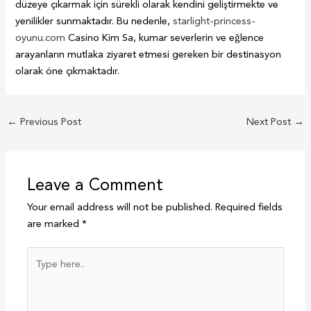
düzeye çıkarmak için sürekli olarak kendini geliştirmekte ve
yenilikler sunmaktadır. Bu nedenle,
starlight-princess-
oyunu.com
Casino Kim Sa, kumar severlerin ve eğlence
arayanların mutlaka ziyaret etmesi gereken bir destinasyon
olarak öne çıkmaktadır.
←
Previous Post
Next Post
→
Leave a Comment
Your email address will not be published.
Required fields
are marked
*
Type
here..