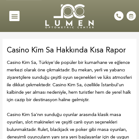
Skip
to
Menu
P
C
h
a
content
o
l
n
e
e
n
Post
-
d
a
a
navigation
l
r
Casino Kim Sa Hakkında Kısa Rapor
t
-
a
l
Casino Kim Sa, Türkiye’de popüler bir kumarhane ve eğlence
t
merkezi olarak öne çıkmaktadır. Bu mekan, yerli ve yabancı
ziyaretçilere sunduğu çeşitli oyun seçenekleri ve lüks atmosferi
ile dikkat çekmektedir. Casino Kim Sa, özellikle İstanbul’un
kalbinde yer alması nedeniyle, hem turistler hem de yerel halk
için cazip bir destinasyon haline gelmiştir.
Casino Kim Sa’nın sunduğu oyunlar arasında klasik masa
oyunları, slot makineleri ve çeşitli canlı oyun seçenekleri
bulunmaktadır. Rulet, blackjack ve poker gibi masa oyunları,
deneyimli oyuncuların yanı sıra yeni başlayanlar için de uygun