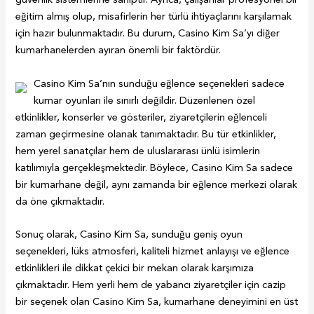
eğitim almış olup, misafirlerin her türlü ihtiyaçlarını karşılamak
için hazır bulunmaktadır. Bu durum, Casino Kim Sa’yı diğer
kumarhanelerden ayıran önemli bir faktördür.
Casino Kim Sa’nın sunduğu eğlence seçenekleri sadece
kumar oyunları ile sınırlı değildir. Düzenlenen özel
etkinlikler, konserler ve gösteriler, ziyaretçilerin eğlenceli
zaman geçirmesine olanak tanımaktadır. Bu tür etkinlikler,
hem yerel sanatçılar hem de uluslararası ünlü isimlerin
katılımıyla gerçekleşmektedir. Böylece, Casino Kim Sa sadece
bir kumarhane değil, aynı zamanda bir eğlence merkezi olarak
da öne çıkmaktadır.
Sonuç olarak, Casino Kim Sa, sunduğu geniş oyun
seçenekleri, lüks atmosferi, kaliteli hizmet anlayışı ve eğlence
etkinlikleri ile dikkat çekici bir mekan olarak karşımıza
çıkmaktadır. Hem yerli hem de yabancı ziyaretçiler için cazip
bir seçenek olan Casino Kim Sa, kumarhane deneyimini en üst