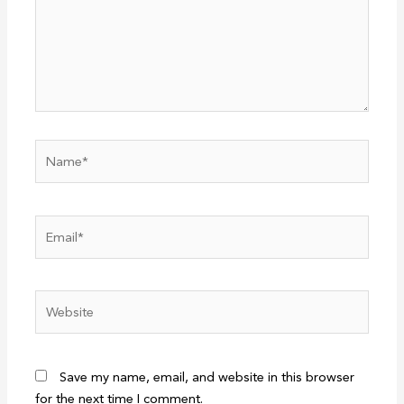
Name*
Email*
Website
Save my name, email, and website in this browser
for the next time I comment.