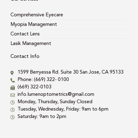
Comprehensive Eyecare
Myopia Management
Contact Lens
Lasik Management
Contact Info
1599 Berryessa Rd. Suite 30 San Jose, CA 95133
Phone: (669) 322- 0100
(669) 322-0103
info.lumenoptometrics@gmail.com
Monday, Thursday, Sunday Closed
Tuesday, Wednesday, Friday: 9am to 6pm
Saturday: 9am to 2pm