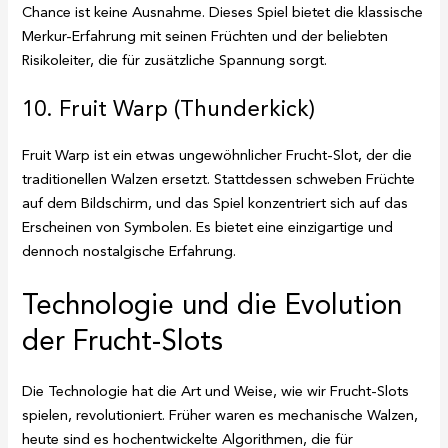
Chance ist keine Ausnahme. Dieses Spiel bietet die klassische
Merkur-Erfahrung mit seinen Früchten und der beliebten
Risikoleiter, die für zusätzliche Spannung sorgt.
10. Fruit Warp (Thunderkick)
Fruit Warp ist ein etwas ungewöhnlicher Frucht-Slot, der die
traditionellen Walzen ersetzt. Stattdessen schweben Früchte
auf dem Bildschirm, und das Spiel konzentriert sich auf das
Erscheinen von Symbolen. Es bietet eine einzigartige und
dennoch nostalgische Erfahrung.
Technologie und die Evolution
der Frucht-Slots
Die Technologie hat die Art und Weise, wie wir Frucht-Slots
spielen, revolutioniert. Früher waren es mechanische Walzen,
heute sind es hochentwickelte Algorithmen, die für