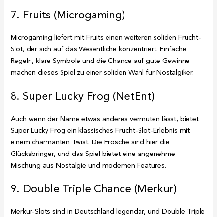
7. Fruits (Microgaming)
Microgaming liefert mit Fruits einen weiteren soliden Frucht-
Slot, der sich auf das Wesentliche konzentriert. Einfache
Regeln, klare Symbole und die Chance auf gute Gewinne
machen dieses Spiel zu einer soliden Wahl für Nostalgiker.
8. Super Lucky Frog (NetEnt)
Auch wenn der Name etwas anderes vermuten lässt, bietet
Super Lucky Frog ein klassisches Frucht-Slot-Erlebnis mit
einem charmanten Twist. Die Frösche sind hier die
Glücksbringer, und das Spiel bietet eine angenehme
Mischung aus Nostalgie und modernen Features.
9. Double Triple Chance (Merkur)
Merkur-Slots sind in Deutschland legendär, und Double Triple