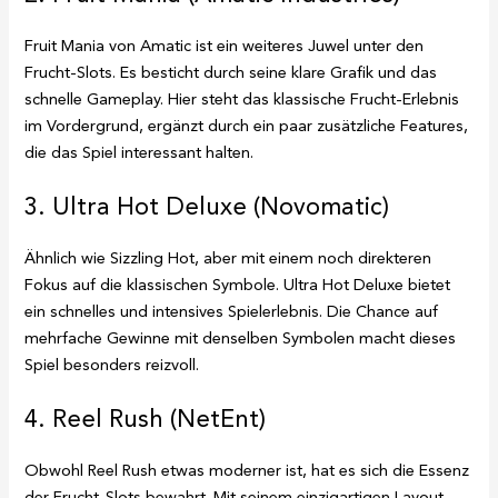
Fruit Mania von Amatic ist ein weiteres Juwel unter den
Frucht-Slots. Es besticht durch seine klare Grafik und das
schnelle Gameplay. Hier steht das klassische Frucht-Erlebnis
im Vordergrund, ergänzt durch ein paar zusätzliche Features,
die das Spiel interessant halten.
3. Ultra Hot Deluxe (Novomatic)
Ähnlich wie Sizzling Hot, aber mit einem noch direkteren
Fokus auf die klassischen Symbole. Ultra Hot Deluxe bietet
ein schnelles und intensives Spielerlebnis. Die Chance auf
mehrfache Gewinne mit denselben Symbolen macht dieses
Spiel besonders reizvoll.
4. Reel Rush (NetEnt)
Obwohl Reel Rush etwas moderner ist, hat es sich die Essenz
der Frucht-Slots bewahrt. Mit seinem einzigartigen Layout,