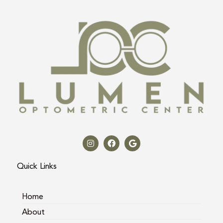
I
F
G
n
a
o
s
c
o
t
e
g
a
b
l
Quick Links
g
o
e
r
o
a
k
m
Home
About