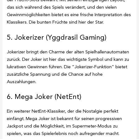
das sich während des Spiels verändert, und den vielen
Gewinnmöglichkeiten bietet es eine frische Interpretation des
Klassikers. Die bunten Früchte sind hier der Star.
5. Jokerizer (Yggdrasil Gaming)
Jokerizer bringt den Charme der alten Spielhallenautomaten
zurück. Der Joker ist hier das wichtigste Symbol und kann zu
lukrativen Gewinnen führen. Die “Jokerizer-Funktion” bietet
zusätzliche Spannung und die Chance auf hohe
Auszahlungen.
6. Mega Joker (NetEnt)
Ein weiterer NetEnt-Klassiker, der die Nostalgie perfekt
einfängt. Mega Joker ist bekannt für seinen progressiven
Jackpot und die Möglichkeit, im Supermeter-Modus zu
spielen, was das Spielerlebnis noch aufregender macht.