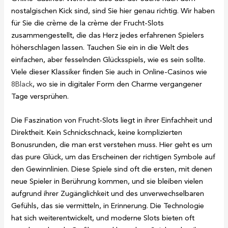
nostalgischen Kick sind, sind Sie hier genau richtig. Wir haben
für Sie die crème de la crème der Frucht-Slots
zusammengestellt, die das Herz jedes erfahrenen Spielers
höherschlagen lassen. Tauchen Sie ein in die Welt des
einfachen, aber fesselnden Glücksspiels, wie es sein sollte.
Viele dieser Klassiker finden Sie auch in Online-Casinos wie
8Black
, wo sie in digitaler Form den Charme vergangener
Tage versprühen.
Die Faszination von Frucht-Slots liegt in ihrer Einfachheit und
Direktheit. Kein Schnickschnack, keine komplizierten
Bonusrunden, die man erst verstehen muss. Hier geht es um
das pure Glück, um das Erscheinen der richtigen Symbole auf
den Gewinnlinien. Diese Spiele sind oft die ersten, mit denen
neue Spieler in Berührung kommen, und sie bleiben vielen
aufgrund ihrer Zugänglichkeit und des unverwechselbaren
Gefühls, das sie vermitteln, in Erinnerung. Die Technologie
hat sich weiterentwickelt, und moderne Slots bieten oft