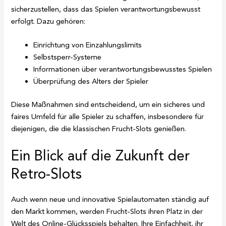
sicherzustellen, dass das Spielen verantwortungsbewusst
erfolgt. Dazu gehören:
Einrichtung von Einzahlungslimits
Selbstsperr-Systeme
Informationen über verantwortungsbewusstes Spielen
Überprüfung des Alters der Spieler
Diese Maßnahmen sind entscheidend, um ein sicheres und
faires Umfeld für alle Spieler zu schaffen, insbesondere für
diejenigen, die die klassischen Frucht-Slots genießen.
Ein Blick auf die Zukunft der
Retro-Slots
Auch wenn neue und innovative Spielautomaten ständig auf
den Markt kommen, werden Frucht-Slots ihren Platz in der
Welt des Online-Glücksspiels behalten. Ihre Einfachheit, ihr