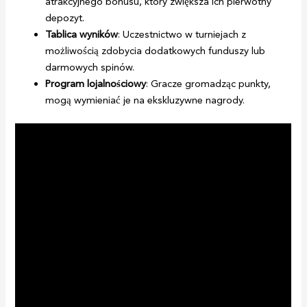
atrakcyjnego bonusu, który zwiększa ich pierwotny
depozyt.
Tablica wyników
: Uczestnictwo w turniejach z
możliwością zdobycia dodatkowych funduszy lub
darmowych spinów.
Program lojalnościowy
: Gracze gromadząc punkty,
mogą wymieniać je na ekskluzywne nagrody.