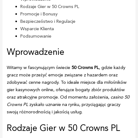
Rodzaje Gier w 50 Crowns PL
Promocje i Bonusy
Bezpieczeństwo i Regulacje
Wsparcie Klienta
Podsumowanie
Wprowadzenie
Witamy w fascynującym świecie
50 Crowns PL
, gdzie każdy
gracz może przeżyć emocje związane z hazardem oraz
zdobywać cenne nagrody. To ideale miejsce dla miłośników
gier kasynowych online, oferujące bogaty zbiór produktów
oraz atrakcyjne promocje. Od momentu założenia,
casino 50
Crowns PL
zyskało uznanie na rynku, przyciągając graczy
swoją różnorodnością i jakością usług.
Rodzaje Gier w 50 Crowns PL