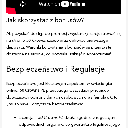
Jak skorzystać z bonusów?
Aby uzyskać dostęp do promocji, wystarczy zarejestrować się
na stronie
50 Crowns casino
oraz dokonać pierwszego
depozytu. Warunki korzystania z bonusów są przejrzyste i
dostępne na stronie, co pozwala uniknąć nieporozumień.
Bezpieczeństwo i Regulacje
Bezpieczeństwo jest kluczowym aspektem w świecie gier
online.
50 Crowns PL
przestrzega wszystkich przepisów
dotyczących ochrony danych osobowych oraz fair play. Oto
„must-have” dotyczące bezpieczeństwa:
Licencja –
50 Crowns PL
działa zgodnie z regulacjami
odpowiednich organów, co gwarantuje legalność jego