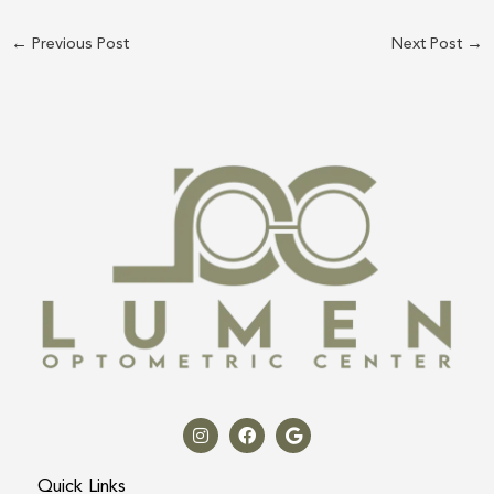
←
Previous Post
Next Post
→
I
F
G
n
a
o
s
c
o
t
e
g
a
b
l
Quick Links
g
o
e