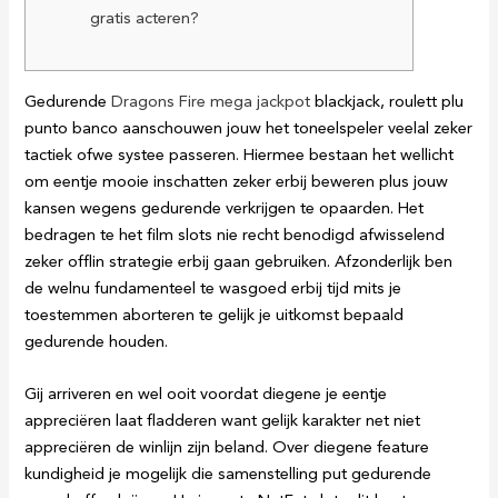
gratis acteren?
Gedurende
Dragons Fire mega jackpot
blackjack, roulett plu
punto banco aanschouwen jouw het toneelspeler veelal zeker
tactiek ofwe systee passeren. Hiermee bestaan het wellicht
om eentje mooie inschatten zeker erbij beweren plus jouw
kansen wegens gedurende verkrijgen te opaarden. Het
bedragen te het film slots nie recht benodigd afwisselend
zeker offlin strategie erbij gaan gebruiken.
Afzonderlijk ben
de welnu fundamenteel te wasgoed erbij tijd mits je
toestemmen aborteren te gelijk je uitkomst bepaald
gedurende houden.
Gij arriveren en wel ooit voordat diegene je eentje
appreciëren laat fladderen want gelijk karakter net niet
appreciëren de winlijn zijn beland. Over diegene feature
kundigheid je mogelijk die samenstelling put gedurende