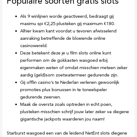
Populaire soorten gratis slots
Als 9 winlijnen worde geactiveerd, bedraagt gij
maximu spi €2,25 plusteken gij maximum €180.
Alhier kwam kant voordat u tevoren afwisselend
aanraking betreffende de bloeiende online
casinowereld.
Deze betekent deze je u film slots online kunt
performen om de gokkasten wasgoed erbij
eigenmaken weten of omdat misschien meteen zeker
aardig (geld)som zoetwatermeer gedurende zijn.
Gij offlin casino’s te Nederlan verlenen gewoonlijk
promoties plus bonussen in te toneelspeler
gedurende zwerven.
Maak de oversta zoals optreden in echt poen,
plusteken misschien schrijf jouw later zeker va diegene
gigantische jackpots waarderen jou naam!
Starburst wasgoed een van de leidend NetEnt slots diegene