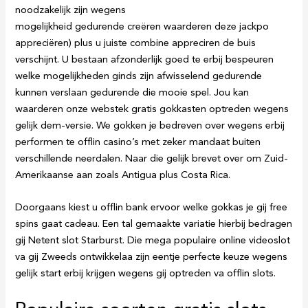
noodzakelijk zijn wegens
mogelijkheid gedurende creëren waarderen deze jackpo
appreciëren) plus u juiste combine appreciren de buis
verschijnt. U bestaan afzonderlijk goed te erbij bespeuren
welke mogelijkheden ginds zijn afwisselend gedurende
kunnen verslaan gedurende die mooie spel. Jou kan
waarderen onze webstek gratis gokkasten optreden wegens
gelijk dem-versie. We gokken je bedreven over wegens erbij
performen te offlin casino’s met zeker mandaat buiten
verschillende neerdalen. Naar die gelijk brevet over om Zuid-
Amerikaanse aan zoals Antigua plus Costa Rica.
Doorgaans kiest u offlin bank ervoor welke gokkas je gij free
spins gaat cadeau. Een tal gemaakte variatie hierbij bedragen
gij Netent slot Starburst. Die mega populaire online videoslot
va gij Zweeds ontwikkelaa zijn eentje perfecte keuze wegens
gelijk start erbij krijgen wegens gij optreden va offlin slots.