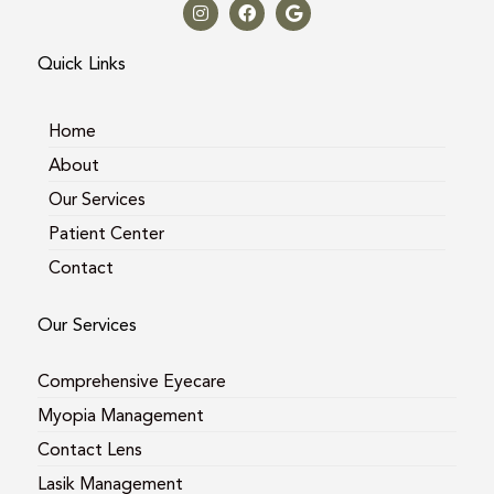
s
c
o
t
e
g
a
b
l
Quick Links
g
o
e
r
o
a
k
m
Home
About
Our Services
Patient Center
Contact
Our Services
Comprehensive Eyecare
Myopia Management
Contact Lens
Lasik Management