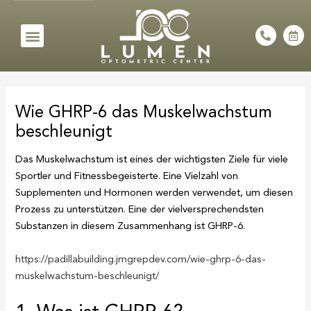
Skip
to
Menu
P
C
h
a
content
o
l
n
e
e
n
Post
-
d
a
a
navigation
l
r
Wie GHRP-6 das Muskelwachstum
t
-
a
beschleunigt
l
t
Das Muskelwachstum ist eines der wichtigsten Ziele für viele
Sportler und Fitnessbegeisterte. Eine Vielzahl von
Supplementen und Hormonen werden verwendet, um diesen
Prozess zu unterstützen. Eine der vielversprechendsten
Substanzen in diesem Zusammenhang ist GHRP-6.
https://padillabuilding.jmgrepdev.com/wie-ghrp-6-das-
muskelwachstum-beschleunigt/