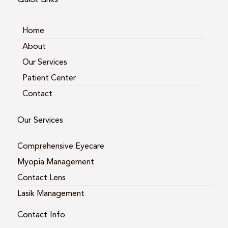
g
o
e
r
o
a
k
m
Home
About
Our Services
Patient Center
Contact
Our Services
Comprehensive Eyecare
Myopia Management
Contact Lens
Lasik Management
Contact Info