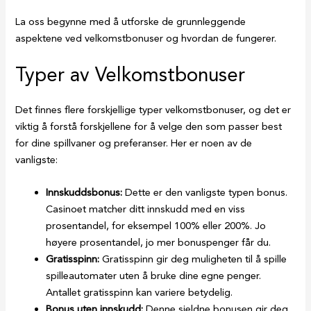
La oss begynne med å utforske de grunnleggende
aspektene ved velkomstbonuser og hvordan de fungerer.
Typer av Velkomstbonuser
Det finnes flere forskjellige typer velkomstbonuser, og det er
viktig å forstå forskjellene for å velge den som passer best
for dine spillvaner og preferanser. Her er noen av de
vanligste:
Innskuddsbonus:
Dette er den vanligste typen bonus.
Casinoet matcher ditt innskudd med en viss
prosentandel, for eksempel 100% eller 200%. Jo
høyere prosentandel, jo mer bonuspenger får du.
Gratisspinn:
Gratisspinn gir deg muligheten til å spille
spilleautomater uten å bruke dine egne penger.
Antallet gratisspinn kan variere betydelig.
Bonus uten innskudd:
Denne sjeldne bonusen gir deg