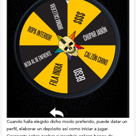
Cuando halla elegido dicho modo preferido, puede datar un
perfil, elaborar un depósito así­ como iniciar a jugar.
Cerciorate sobre probar si inscribirí¡ aplican bonos de