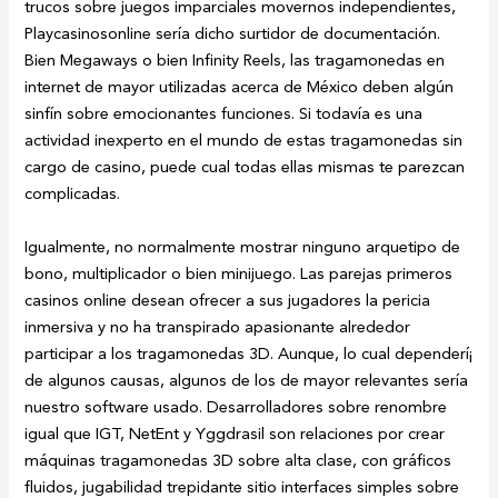
trucos sobre juegos imparciales movernos independientes,
Playcasinosonline serí­a dicho surtidor de documentación.
Bien Megaways o bien Infinity Reels, las tragamonedas en
internet de mayor utilizadas acerca de México deben algún
sinfín sobre emocionantes funciones. Si todavía es una
actividad inexperto en el mundo de estas tragamonedas sin
cargo de casino, puede cual todas ellas mismas te parezcan
complicadas.
Igualmente, no normalmente mostrar ninguno arquetipo de
bono, multiplicador o bien minijuego. Las parejas primeros
casinos online desean ofrecer a sus jugadores la pericia
inmersiva y no ha transpirado apasionante alrededor
participar a los tragamonedas 3D. Aunque, lo cual dependerí¡
de algunos causas, algunos de los de mayor relevantes serí­a
nuestro software usado. Desarrolladores sobre renombre
igual que IGT, NetEnt y Yggdrasil son relaciones por crear
máquinas tragamonedas 3D sobre alta clase, con gráficos
fluidos, jugabilidad trepidante sitio interfaces simples sobre