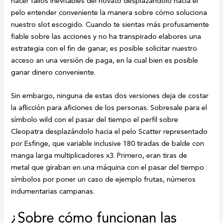
hacer fallos inevitables del novato desplazándolo hacia el
pelo entender conveniente la manera sobre cómo soluciona
nuestro slot escogido. Cuando te sientas más profusamente
fiable sobre las acciones y no ha transpirado elabores una
estrategia con el fin de ganar, es posible solicitar nuestro
acceso an una versión de paga, en la cual bien es posible
ganar dinero conveniente.
Sin embargo, ninguna de estas dos versiones deja de costar
la aflicción para aficiones de los personas. Sobresale para el
símbolo wild con el pasar del tiempo el perfil sobre
Cleopatra desplazándolo hacia el pelo Scatter representado
por Esfinge, que variable inclusive 180 tiradas de balde con
manga larga multiplicadores x3. Primero, eran tiras de
metal que giraban en una máquina con el pasar del tiempo
símbolos por poner un caso de ejemplo frutas, números
indumentarias campanas.
¿Sobre cómo funcionan las