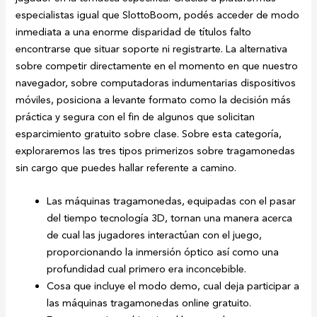
especialistas igual que SlottoBoom, podés acceder de modo
inmediata a una enorme disparidad de títulos falto
encontrarse que situar soporte ni registrarte. La alternativa
sobre competir directamente en el momento en que nuestro
navegador, sobre computadoras indumentarias dispositivos
móviles, posiciona a levante formato como la decisión más
práctica y segura con el fin de algunos que solicitan
esparcimiento gratuito sobre clase. Sobre esta categoría,
exploraremos las tres tipos primerizos sobre tragamonedas
sin cargo que puedes hallar referente a camino.
Las máquinas tragamonedas, equipadas con el pasar
del tiempo tecnología 3D, tornan una manera acerca
de cual las jugadores interactúan con el juego,
proporcionando la inmersión óptico así­ como una
profundidad cual primero era inconcebible.
Cosa que incluye el modo demo, cual deja participar a
las máquinas tragamonedas online gratuito.