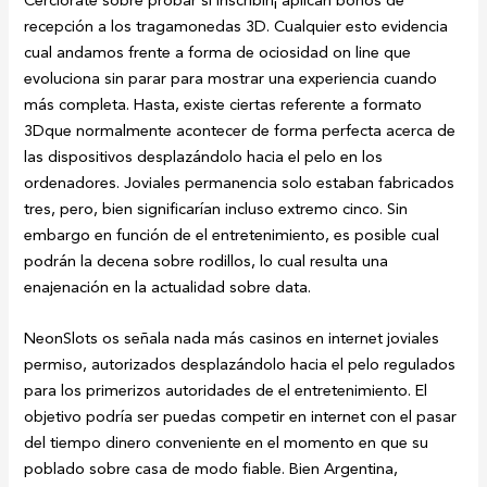
recepción a los tragamonedas 3D. Cualquier esto evidencia
cual andamos frente a forma de ociosidad on line que
evoluciona sin parar para mostrar una experiencia cuando
más completa. Hasta, existe ciertas referente a formato
3Dque normalmente acontecer de forma perfecta acerca de
las dispositivos desplazándolo hacia el pelo en los
ordenadores. Joviales permanencia solo estaban fabricados
tres, pero, bien significarían incluso extremo cinco. Sin
embargo en función de el entretenimiento, es posible cual
podrán la decena sobre rodillos, lo cual resulta una
enajenación en la actualidad sobre data.
NeonSlots os señala nada más casinos en internet joviales
permiso, autorizados desplazándolo hacia el pelo regulados
para los primerizos autoridades de el entretenimiento. El
objetivo podrí­a ser puedas competir en internet con el pasar
del tiempo dinero conveniente en el momento en que su
poblado sobre casa de modo fiable. Bien Argentina,