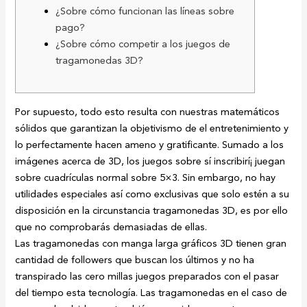
¿Sobre cómo funcionan las líneas sobre
pago?
¿Sobre cómo competir a los juegos de
tragamonedas 3D?
Por supuesto, todo esto resulta con nuestras matemáticos
sólidos que garantizan la objetivismo de el entretenimiento y
lo perfectamente hacen ameno y gratificante. Sumado a los
imágenes acerca de 3D, los juegos sobre sí inscribirí¡ juegan
sobre cuadrículas normal sobre 5×3. Sin embargo, no hay
utilidades especiales así­ como exclusivas que solo estén a su
disposición en la circunstancia tragamonedas 3D, es por ello
que no comprobarás demasiadas de ellas.
Las tragamonedas con manga larga gráficos 3D tienen gran
cantidad de followers que buscan los últimos y no ha
transpirado las cero millas juegos preparados con el pasar
del tiempo esta tecnología. Las tragamonedas en el caso de