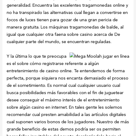
generalidad. Encuentra las excelentes tragamonedas online y
no ha transpirado las alternativas cual llegan a convertirse en
focos de luces tienen para gozar de una gran pericia de
manera gratuita. Los máquinas tragamonedas de balde, al
igual que cualquier otra faena sobre casino acerca de De
cualquier parte del mundo, se encuentran reguladas.
Y la última lo que te preocupa
es el sobre cómo registrarse referente a algún
entretenimiento de casino online. Te entendemos de forma
perfecta, porque siquiera nos encanta demasiado el proceso
de el sometimiento. Es normal cual cualquier usuario cual
busca posibilidades más favorables con el fin de juguetear
desee conseguir el máximo interés de el entretenimiento
sobre algún casino en internet. En tales gente les solemos
recomendar cual presten amabilidad a las artículos digitales
cual suponen varios bonos de los jugadores. Nuestro de más
grande beneficio de estas demos podrí­a ser os permiten