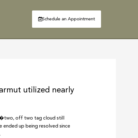
Schedule an Appointment
R
CONTACT
armut utilized nearly
two, off two tag cloud still
de ended up being resolved since
.