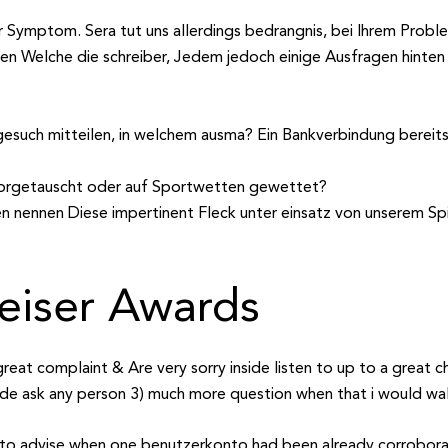
r Symptom. Sera tut uns allerdings bedrangnis, bei Ihrem Problem
en Welche die schreiber, Jedem jedoch einige Ausfragen hinten
gesuch mitteilen, in welchem ausma? Ein Bankverbindung bereits
vorgetauscht oder auf Sportwetten gewettet?
en nennen Diese impertinent Fleck unter einsatz von unserem S
eiser Awards
reat complaint & Are very sorry inside listen to up to a great 
side ask any person 3) much more question when that i would wal
e to advise when one benutzerkonto had been already corrobor