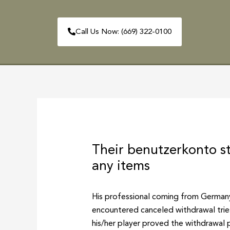
Skip
to
Call Us Now: (669) 322-0100
content
HOME
ABOUT
Post
navigation
Their benutzerkonto sta
any items
His professional coming from Germany
encountered canceled withdrawal trie
his/her player proved the withdrawal