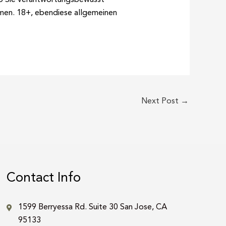
mmen. 18+, ebendiese allgemeinen
Next Post
→
Contact Info
1599 Berryessa Rd. Suite 30 San Jose, CA
95133