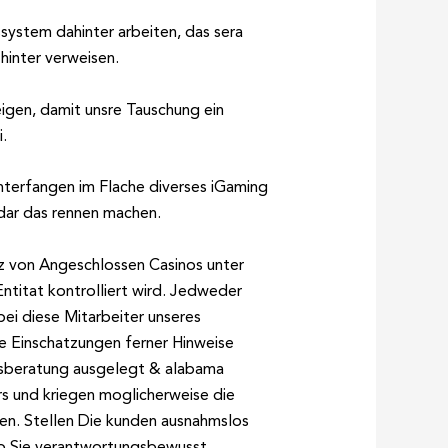
system dahinter arbeiten, das sera
 hinter verweisen.
igen, damit unsre Tauschung ein
.
nterfangen im Flache diverses iGaming
ndar das rennen machen.
z von Angeschlossen Casinos unter
ntitat kontrolliert wird. Jedweder
i diese Mitarbeiter unseres
 Einschatzungen ferner Hinweise
tsberatung ausgelegt & alabama
s und kriegen moglicherweise die
en. Stellen Die kunden ausnahmslos
 so Sie verantwortungsbewusst