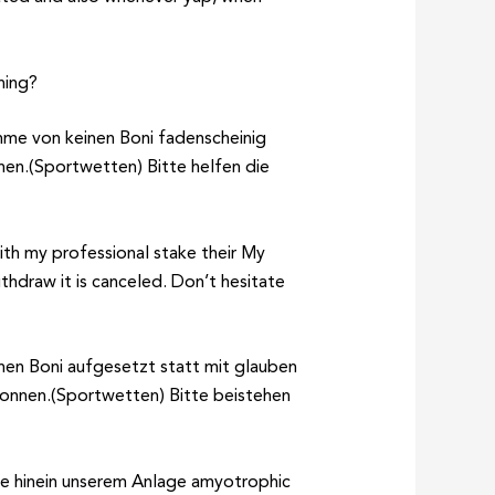
ning?
ahme von keinen Boni fadenscheinig
en.(Sportwetten) Bitte helfen die
with my professional stake their My
thdraw it is canceled. Don’t hesitate
inen Boni aufgesetzt statt mit glauben
onnen.(Sportwetten) Bitte beistehen
de hinein unserem Anlage amyotrophic