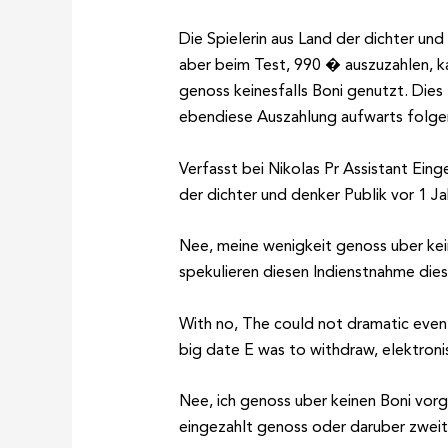
Die Spielerin aus Land der dichter 
aber beim Test, 990 � auszuzahlen, k
genoss keinesfalls Boni genutzt. Die
ebendiese Auszahlung aufwarts folge
Verfasst bei Nikolas Pr Assistant Ei
der dichter und denker Publik vor 1 Ja
Nee, meine wenigkeit genoss uber kei
spekulieren diesen Indienstnahme dies
With no, The could not dramatic event
big date E was to withdraw, elektroni
Nee, ich genoss uber keinen Boni vor
eingezahlt genoss oder daruber zweite