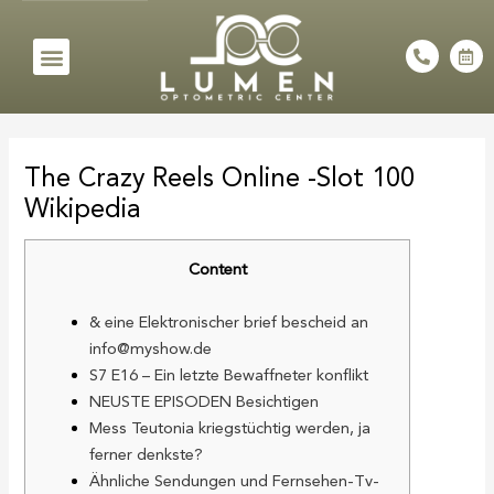
Skip
to
Menu
P
C
h
a
content
o
l
n
e
e
n
Post
-
d
a
a
navigation
l
r
The Crazy Reels Online -Slot 100
t
-
a
Wikipedia
l
t
Content
& eine Elektronischer brief bescheid an
info@myshow.de
S7 E16 – Ein letzte Bewaffneter konflikt
NEUSTE EPISODEN Besichtigen
Mess Teutonia kriegstüchtig werden, ja
ferner denkste?
Ähnliche Sendungen und Fernsehen-Tv-