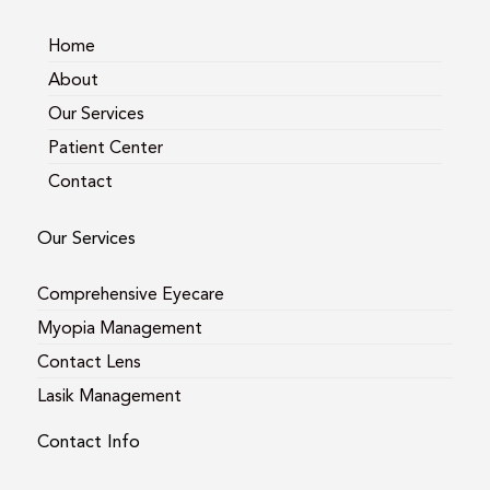
r
o
a
k
m
Home
About
Our Services
Patient Center
Contact
Our Services
Comprehensive Eyecare
Myopia Management
Contact Lens
Lasik Management
Contact Info