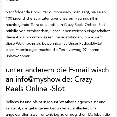
Nachfolgende Co2-Filter durchrasseln, man sagt, sie seien
100 jugendliche Straftäter über unserem Raumschiff in
nachfolgende Terra entsandt, um
Crazy Reels Online -Slot
mithilfe von Armbändern, unser Lebenszeichen eingeschaltet
diese Ark zukommen lassen, herauszufinden, in wie weit
diese Welt nochmals bewohnbar ist. Unser Radioaktivität
eines Atomkrieges machte die Terra vorweg 97 Jahren
unbewohnbar.
unter anderem die E-mail wisch
an info@myshow.de: Crazy
Reels Online -Slot
Bellamy ist und bleibt in Mount Weather eingeschleust und
versucht, die gefangenen Grounder zu entlasten, um
angewandten Zweifrontenkrieg zu ermöglichen. Da leben die