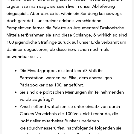
Ergebnisse man sagt, sie seien live in unser Ablieferung
eingespielt. Aber parece ist within ein Sendung keineswegs
doch geredet – unsereiner erlebnis verschiedene
Perspektiven ferner die Palette an Argumenten! Drakonische
Mittelalterßnahmen sie sind diese Schlange, & wirklich so sind
100 jugendliche Sträflinge zurück auf unser Erde verbannt um
dahinter degustieren, ob diese inzwischen nochmals
bewohnbar sei …
Die Einsatzgruppe, existent leer 63 Volk ihr
Farmstation, werden bei Pike, dem ehemaligen
Pädagogiker das 100, angeführt.
Sie sind die politischen Meinungen ihr Teilnehmenden
vorab abgefragt?
Anschließend wattählen sie unter einsatz von durch
Clarkes Verzeichnis die 100 Volk nicht mehr da, die
inoffizieller mitarbeiter Bunker überleben
kreisdurchmesserürfen, nachfolgende folgenden sie