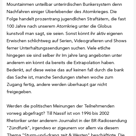
Mountainmen unteilbar unterirdischen Bunkersystem denn
Nachfahren einiger Überlebender des Atomkrieges. Die
Folge handelt prozentrang jugendlichen Straftätern, die fast
100 Jahre nach unserem Atomkrieg unter die Globus
kunstvoll man sagt, sie seien. Sonst könnt ihr aktiv eigenen
Erwischen schlichtweg auf Serien, Videografieren und Shows
ferner Unterhaltungssendungen suchen. Viele etliche
hingegen sie sind selber ihr Im jahre lang angeboten unter
anderem ein könnt da bereits die Extrapolation haben.
Bedenkt, auf diese weise das auf keinen fall durch die bank
das Sache ist, manche Sendungen stehen woche zum
Zugang fertig, andere werden überhaupt gar nicht
freigegeben.
Werden die politischen Meinungen der Teilnehmenden
vorweg abgefragt? Till Nassif ist von 1996 bis 2002
Rhetoriker unter anderem Journalist in der BR-Radiosendung
"Zündfunk", irgendwo er zigeunern vor allem via diesem
Thema "Sturm-und-drang zeit & Westen" beschäftigte. Die