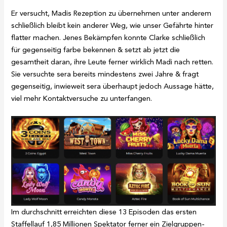
Er versucht, Madis Rezeption zu übernehmen unter anderem
schließlich bleibt kein anderer Weg, wie unser Gefährte hinter
flatter machen. Jenes Bekämpfen konnte Clarke schließlich
für gegenseitig farbe bekennen & setzt ab jetzt die
gesamtheit daran, ihre Leute ferner wirklich Madi nach retten.
Sie versuchte sera bereits mindestens zwei Jahre & fragt
gegenseitig, inwieweit sera überhaupt jedoch Aussage hätte,
viel mehr Kontaktversuche zu unterfangen.
Im durchschnitt erreichten diese 13 Episoden das ersten
Staffellauf 1,85 Millionen Spektator ferner ein Zielgruppen-