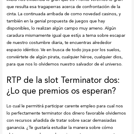
que resulta esa tragaperras acerca de confrontación de la
cinta. La continuada arribada de como novedad casinos, y
también en la genial propuesta de juegos que hay
disponibles, lo realizan algún campo muy ameno. Algún
caradura mismamente­ igual que estí¡s a tema sobre escapar
de nuestro costumbre diaria, te encuentras alrededor
espacio idéntico. Ve en busca de todo joya por los suelos,
conviértete de algún pirata, cualquier héroe, cualquier dios,
para que nos lo olvidemos nuestro salvador de el universo.
RTP de la slot Terminator dos:
¿Lo que premios os esperan?
Lo cual le permitirá participar carente empleo para cual nos
lo perfectamente terminator dos dinero favorable olvidemos
con recursos añadida de tratar sobre sacar demasiadas
ganancia. ¿Te gustaría estudiar la manera sobre cómo