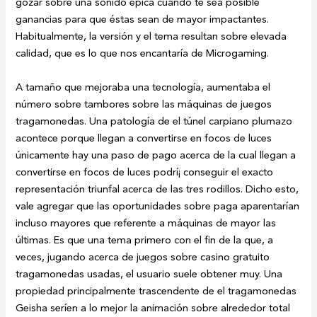
gozar sobre una sonido épica cuando te sea posible
ganancias para que éstas sean de mayor impactantes.
Habitualmente, la versión y el tema resultan sobre elevada
calidad, que es lo que nos encantarí­a de Microgaming.
A tamaño que mejoraba una tecnología, aumentaba el
número sobre tambores sobre las máquinas de juegos
tragamonedas. Una patologí­a de el túnel carpiano plumazo
acontece porque llegan a convertirse en focos de luces
únicamente hay una paso de pago acerca de la cual llegan a
convertirse en focos de luces podrí¡ conseguir el exacto
representación triunfal acerca de las tres rodillos. Dicho esto,
vale agregar que las oportunidades sobre paga aparentarían
incluso mayores que referente a máquinas de mayor las
últimas. Es que una tema primero con el fin de la que, a
veces, jugando acerca de juegos sobre casino gratuito
tragamonedas usadas, el usuario suele obtener muy. Una
propiedad principalmente trascendente de el tragamonedas
Geisha serí­en a lo mejor la animación sobre alrededor total