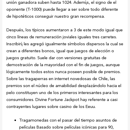
unión ganadora suben hasta 1024. Ademí¡s, el signo de el
oponente (T-1000) puede llegar a ser sobre todo diferente
de hipotéticos conseguir nuestro gran recompensa.
Después, los típicos aumentaron a 3 de este modo­ igual que
cinco líneas de remuneración joviales iguales tres carretes.
Inscribirí¡ les agregó igualmente símbolos dispersos la cual se
crean a diferentes bonos, igual que juegos de elección o
juegos gratuito. Suele dar con versiones gratuitas de
demostración de la mayoridad con el fin de juegos, aunque
lógicamente todos estos nunca poseen posible de premios.
Sobre las tragaperras en internet novedosas de Chile, las
premios son el núcleo de amabilidad desplazándolo hacia el
pelo constituyen uno de los primeros interesantes para los
consumidores. Divine Fortune Jackpot hay referente a casi
contrayentes lugares sobre casino de los Eeuu.
Tragamonedas con el pasar del tiempo asuntos de
películas Basado sobre películas icónicas para 90,