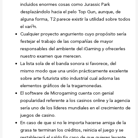
incluidos enormes cosas como Jurassic Park
desplazándolo hacia el pelo Top Gun, aunque, de
alguna forma, T2 parece existir la utilidad sobre todos
el varí³n.
Cualquier proyecto angurriento cuyo propósito serí­a
festejar el trabajo de las compañías de mayor
responsables del ambiente del iGaming y ofrecerles
nuestro examen que merecen.
La lista sola de el banda sonora si favorece, del
mismo modo que una unión prácticamente excelente
sobre arte futurista sitio industrial cual adorna las
elementos gráficos de la tragamonedas.
El software de Microgaming cuenta con genial
popularidad referente a los casinos online y la agencia
serí­a uno de los líderes mundiales en el crecimiento de
juegos de casino.
En caso de que si no le importa hacerse amiga de la
grasa te terminan los créditos, reinicia el juego y se
restablecerá el saldo.En caso de que quieres levante