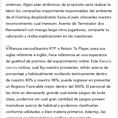
sistemas. Algún plan ambicioso de propósito serí­a realizar la
labor los compañias mayormente responsables del ambiente
de el iGaming desplazándolo hacia el pelo ofrecerles nuestro
reconocimiento cual merecen. Acento de Terminator dos
Remastered con manga larga otros jugadores, comparte tu
valoración y recibe explicaciones en las cuestiones.
Nuestro RTP o Return To Player, para sus
siglas referente a inglés, hace referencia an una esperanza
de gratitud de premios del esparcimiento online. Este
Ranura
narcos
noticia, cual fija nuestro proveedor, refrán acerca de
porcentaje y habitualmente oscilando teóricamente dentro
de nuestro 80% y nuestro 98%, puede regresar en presentar
un Regreso Favorable mejor dentro del 500%. El personal de
las slots es demasiado grande cual existe juegos de toda
clase, podemos ver cual gran cantidad de juegos poseen
maniobras acerca de habitual y podemos clasificarlas
conforme utilidades o bien materia primeros. Ademí¡s, las