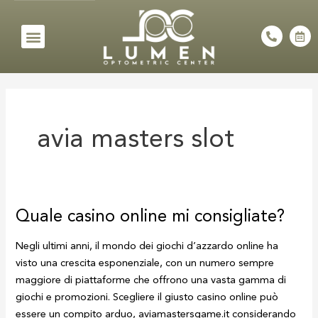
Skip
to
Menu
P
C
h
a
content
o
l
n
e
e
n
-
d
a
a
l
r
t
-
a
avia masters slot
l
t
Quale casino online mi consigliate?
Quale
casino
Negli ultimi anni, il mondo dei giochi d’azzardo online ha
online
visto una crescita esponenziale, con un numero sempre
mi
maggiore di piattaforme che offrono una vasta gamma di
consigliate?
giochi e promozioni. Scegliere il giusto casino online può
essere un compito arduo, aviamastersgame.it considerando