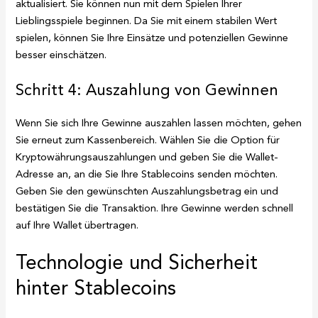
aktualisiert. Sie können nun mit dem Spielen Ihrer
Lieblingsspiele beginnen. Da Sie mit einem stabilen Wert
spielen, können Sie Ihre Einsätze und potenziellen Gewinne
besser einschätzen.
Schritt 4: Auszahlung von Gewinnen
Wenn Sie sich Ihre Gewinne auszahlen lassen möchten, gehen
Sie erneut zum Kassenbereich. Wählen Sie die Option für
Kryptowährungsauszahlungen und geben Sie die Wallet-
Adresse an, an die Sie Ihre Stablecoins senden möchten.
Geben Sie den gewünschten Auszahlungsbetrag ein und
bestätigen Sie die Transaktion. Ihre Gewinne werden schnell
auf Ihre Wallet übertragen.
Technologie und Sicherheit
hinter Stablecoins