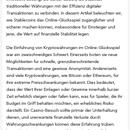
traditioneller Währungen mit der Effizienz digitaler
Transaktionen zu verbinden. In diesem Artikel beleuchten wir,
wie Stablecoins das Online-Glücksspiel zugänglicher und
sicherer machen können, insbesondere für Einsteiger und
jene, die Wert auf finanzielle Stabilität legen.
Die Einführung von Kryptowährungen im Online-Glücksspiel
war ein zweischneidiges Schwert. Einerseits boten sie neue
Möglichkeiten für schnelle, grenzüberschreitende
Transaktionen und eine gewisse Anonymität. Andererseits
sind viele Kryptowährungen, wie Bitcoin oder Ethereum, für
ihre extreme Preisschwankungen bekannt. Dies bedeutet,
dass der Wert Ihrer Einlagen oder Gewinne innerhalb kurzer
Zeit erheblich steigen oder fallen kann, was für Spieler, die ihr
Budget im Griff behalten möchten, ein erhebliches Risiko
darstellt. Ein Casino-Besuch sollte primär der Unterhaltung
dienen, und unerwartete finanzielle Verluste durch
Währungsschwankungen können diese Erfahrung trüben.