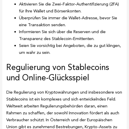
Aktivieren Sie die Zwei-Faktor-Authentifizierung (2FA)
für Ihre Wallet und Börsenkonten.
Überprüfen Sie immer die Wallet-Adresse, bevor Sie
eine Transaktion senden.
Informieren Sie sich über die Reserven und die
Transparenz des Stablecoin-Emittenten.
Seien Sie vorsichtig bei Angeboten, die zu gut klingen,
um wahr zu sein.
Regulierung von Stablecoins
und Online-Glücksspiel
Die Regulierung von Kryptowährungen und insbesondere von
Stablecoins ist ein komplexes und sich entwickelndes Feld.
Weltweit arbeiten Regulierungsbehörden daran, einen
Rahmen zu schaffen, der sowohl Innovation fördert als auch
Verbraucher schützt. In Österreich und der Europäischen
Union gibt es zunehmend Bestrebungen, Krypto-Assets zu