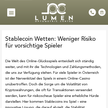
Skip
to
Menu
P
C
h
a
content
o
l
n
e
e
n
Post
-
d
a
a
navigation
l
r
Stablecoin Wetten: Weniger Risiko
t
-
a
für vorsichtige Spieler
l
t
Die Welt des Online-Glücksspiels entwickelt sich ständig
weiter, und mit ihr die Technologien und Zahlungsmethoden,
die uns zur Verfügung stehen. Für viele Spieler in Österreich
ist der Nervenkitzel des Spiels in einem Online-Casino
unübertroffen. Doch die Sorge um die Volatilität von
Kryptowährungen, die oft für Transaktionen verwendet
werden, kann für risikoscheue Spieler eine erhebliche Hürde
darstellen. Hier kommen Stablecoins ins Spiel – eine
innovative Lösung, die darauf abzielt, die Stabilität