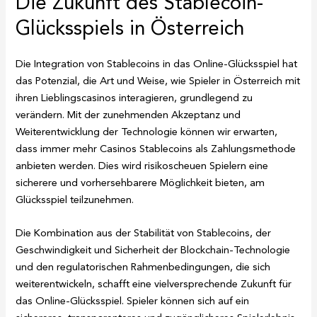
Die Zukunft des Stablecoin-
Glücksspiels in Österreich
Die Integration von Stablecoins in das Online-Glücksspiel hat
das Potenzial, die Art und Weise, wie Spieler in Österreich mit
ihren Lieblingscasinos interagieren, grundlegend zu
verändern. Mit der zunehmenden Akzeptanz und
Weiterentwicklung der Technologie können wir erwarten,
dass immer mehr Casinos Stablecoins als Zahlungsmethode
anbieten werden. Dies wird risikoscheuen Spielern eine
sicherere und vorhersehbarere Möglichkeit bieten, am
Glücksspiel teilzunehmen.
Die Kombination aus der Stabilität von Stablecoins, der
Geschwindigkeit und Sicherheit der Blockchain-Technologie
und den regulatorischen Rahmenbedingungen, die sich
weiterentwickeln, schafft eine vielversprechende Zukunft für
das Online-Glücksspiel. Spieler können sich auf ein