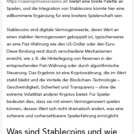
https://casinoprincesscasino.at/
bietet eine breite Palette an
Spielen, und die Integration von Stablecoins könnte hier eine
willkommene Ergänzung für eine breitere Spielerschaft sein.
Stablecoins sind digitale Vermögenswerte, deren Wert an
einen stabilen Vermögenswert gekoppelt ist, typischerweise
an eine Fiat-Währung wie den US-Dollar oder den Euro.
Diese Bindung wird durch verschiedene Mechanismen
erreicht, wie z. B. die Hinterlegung von Reserven in der
entsprechenden Fiat-Währung oder durch algorithmische
Steuerung. Das Ergebnis ist eine Kryptowährung, die im Wert
stabil bleibt und die Vorteile der Blockchain-Technologie –
Geschwindigkeit, Sicherheit und Transparenz – ohne die
extreme Volatilität anderer Kryptos bietet. Für Spieler
bedeutet dies, dass sie mit einem Vermögenswert spielen
können, dessen Wert sich nicht dramatisch ändert, was eine
sicherere und vorhersehbarere Spielerfahrung ermöglicht.
Was sind Stablecoins und wie