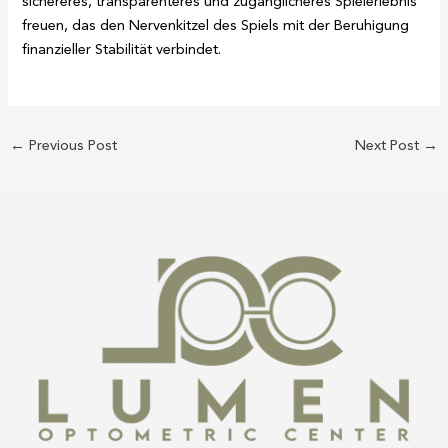
sichereres, transparenteres und zugänglicheres Spielerlebnis
freuen, das den Nervenkitzel des Spiels mit der Beruhigung
finanzieller Stabilität verbindet.
←
Previous Post
Next Post
→