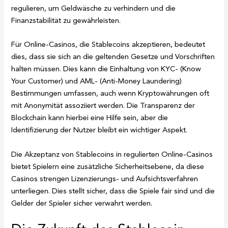
regulieren, um Geldwäsche zu verhindern und die
Finanzstabilität zu gewährleisten.
Für Online-Casinos, die Stablecoins akzeptieren, bedeutet
dies, dass sie sich an die geltenden Gesetze und Vorschriften
halten müssen. Dies kann die Einhaltung von KYC- (Know
Your Customer) und AML- (Anti-Money Laundering)
Bestimmungen umfassen, auch wenn Kryptowährungen oft
mit Anonymität assoziiert werden. Die Transparenz der
Blockchain kann hierbei eine Hilfe sein, aber die
Identifizierung der Nutzer bleibt ein wichtiger Aspekt.
Die Akzeptanz von Stablecoins in regulierten Online-Casinos
bietet Spielern eine zusätzliche Sicherheitsebene, da diese
Casinos strengen Lizenzierungs- und Aufsichtsverfahren
unterliegen. Dies stellt sicher, dass die Spiele fair sind und die
Gelder der Spieler sicher verwahrt werden.