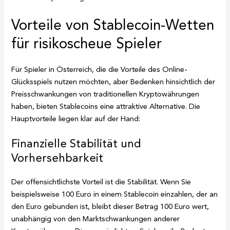
Vorteile von Stablecoin-Wetten
für risikoscheue Spieler
Für Spieler in Österreich, die die Vorteile des Online-
Glücksspiels nutzen möchten, aber Bedenken hinsichtlich der
Preisschwankungen von traditionellen Kryptowährungen
haben, bieten Stablecoins eine attraktive Alternative. Die
Hauptvorteile liegen klar auf der Hand:
Finanzielle Stabilität und
Vorhersehbarkeit
Der offensichtlichste Vorteil ist die Stabilität. Wenn Sie
beispielsweise 100 Euro in einem Stablecoin einzahlen, der an
den Euro gebunden ist, bleibt dieser Betrag 100 Euro wert,
unabhängig von den Marktschwankungen anderer