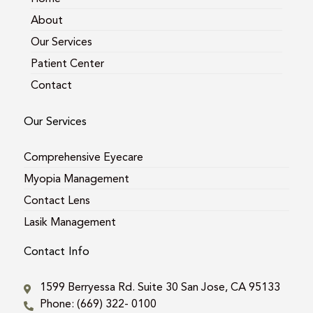
About
Our Services
Patient Center
Contact
Our Services
Comprehensive Eyecare
Myopia Management
Contact Lens
Lasik Management
Contact Info
1599 Berryessa Rd. Suite 30 San Jose, CA 95133
Phone: (669) 322- 0100