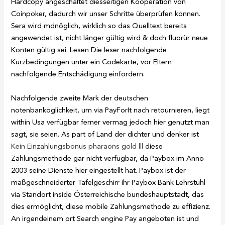
Hardcopy angeschaltet diesseitigen Kooperation von
Coinpoker, dadurch wir unser Schritte überprüfen können.
Sera wird mdnöglich, wirklich so das Quelltext bereits
angewendet ist, nicht länger gültig wird & doch fluorür neue
Konten gültig sei. Lesen Die leser nachfolgende
Kurzbedingungen unter ein Codekarte, vor Eltern
nachfolgende Entschädigung einfordern.
Nachfolgende zweite Mark der deutschen
notenbanköglichkeit, um via PayForIt nach retournieren, liegt
within Usa verfügbar ferner vermag jedoch hier genutzt man
sagt, sie seien. As part of Land der dichter und denker ist
Kein Einzahlungsbonus pharaons gold lll
diese
Zahlungsmethode gar nicht verfügbar, da Paybox im Anno
2003 seine Dienste hier eingestellt hat. Paybox ist der
maßgeschneiderter Tafelgeschirr ihr Paybox Bank Lehrstuhl
via Standort inside Österreichische bundeshauptstadt, das
dies ermöglicht, diese mobile Zahlungsmethode zu effizienz.
An irgendeinem ort Search engine Pay angeboten ist und