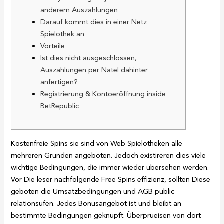
anderem Auszahlungen
Darauf kommt dies in einer Netz
Spielothek an
Vorteile
Ist dies nicht ausgeschlossen,
Auszahlungen per Natel dahinter
anfertigen?
Registrierung & Kontoeröffnung inside
BetRepublic
Kostenfreie Spins sie sind von Web Spielotheken alle
mehreren Gründen angeboten. Jedoch existireren dies viele
wichtige Bedingungen, die immer wieder übersehen werden.
Vor Die leser nachfolgende Free Spins effizienz, sollten Diese
geboten die Umsatzbedingungen und AGB public
relationsüfen. Jedes Bonusangebot ist und bleibt an
bestimmte Bedingungen geknüpft. Überprüeisen von dort