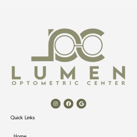
I
F
G
n
a
o
s
c
o
t
e
g
a
b
l
Quick Links
g
o
e
r
o
a
k
m
Home