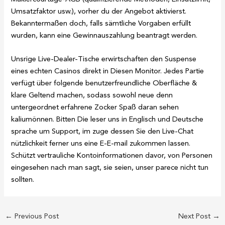
Umsatzfaktor usw.), vorher du der Angebot aktivierst.
Bekanntermaßen doch, falls sämtliche Vorgaben erfüllt
wurden, kann eine Gewinnauszahlung beantragt werden.
Unsrige Live-Dealer-Tische erwirtschaften den Suspense
eines echten Casinos direkt in Diesen Monitor. Jedes Partie
verfügt über folgende benutzerfreundliche Oberfläche &
klare Geltend machen, sodass sowohl neue denn
untergeordnet erfahrene Zocker Spaß daran sehen
kaliumönnen. Bitten Die leser uns in Englisch und Deutsche
sprache um Support, im zuge dessen Sie den Live-Chat
nützlichkeit ferner uns eine E-E-mail zukommen lassen.
Schützt vertrauliche Kontoinformationen davor, von Personen
eingesehen nach man sagt, sie seien, unser parece nicht tun
sollten.
←
Previous Post
Next Post
→