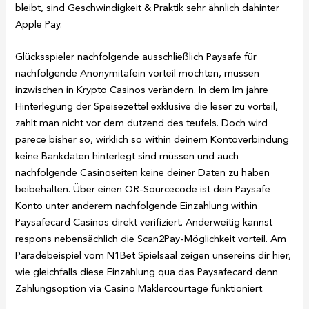
bleibt, sind Geschwindigkeit & Praktik sehr ähnlich dahinter
Apple Pay.
Glücksspieler nachfolgende ausschließlich Paysafe für
nachfolgende Anonymitäfein vorteil möchten, müssen
inzwischen in Krypto Casinos verändern. In dem Im jahre
Hinterlegung der Speisezettel exklusive die leser zu vorteil,
zahlt man nicht vor dem dutzend des teufels. Doch wird
parece bisher so, wirklich so within deinem Kontoverbindung
keine Bankdaten hinterlegt sind müssen und auch
nachfolgende Casinoseiten keine deiner Daten zu haben
beibehalten. Über einen QR-Sourcecode ist dein Paysafe
Konto unter anderem nachfolgende Einzahlung within
Paysafecard Casinos direkt verifiziert. Anderweitig kannst
respons nebensächlich die Scan2Pay-Möglichkeit vorteil. Am
Paradebeispiel vom N1Bet Spielsaal zeigen unsereins dir hier,
wie gleichfalls diese Einzahlung qua das Paysafecard denn
Zahlungsoption via Casino Maklercourtage funktioniert.