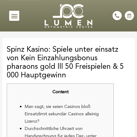
Skip
to
Menu
P
C
h
a
content
o
l
n
e
e
n
Post
-
d
a
a
navigation
l
r
Spinz Kasino: Spiele unter einsatz
t
-
a
von Kein Einzahlungsbonus
l
t
pharaons gold lll 50 Freispielen & 5
000 Hauptgewinn
Content
Man sagt, sie seien Casinos bloß
Einsatzlimit sekundär Casinos alleinig
Lizenz?
Durchschnittliche Uhrzeit von
Handyrechnung für jedes Der- unter