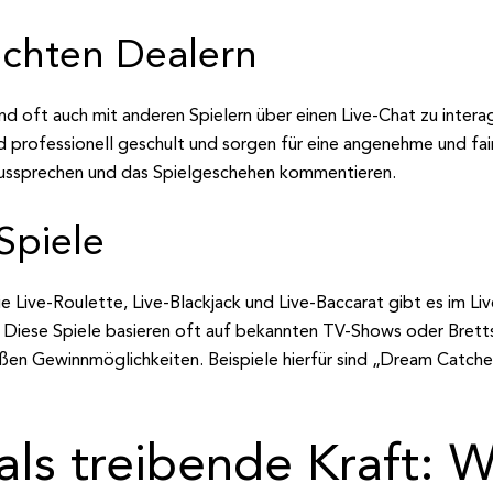
echten Dealern
nd oft auch mit anderen Spielern über einen Live-Chat zu intera
d professionell geschult und sorgen für eine angenehme und fa
ussprechen und das Spielgeschehen kommentieren.
-Spiele
e Live-Roulette, Live-Blackjack und Live-Baccarat gibt es im Li
iese Spiele basieren oft auf bekannten TV-Shows oder Bretts
roßen Gewinnmöglichkeiten. Beispiele hierfür sind „Dream Catch
als treibende Kraft: W