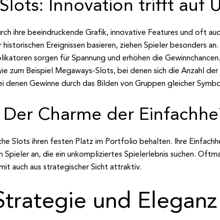
ots: Innovation trifft auf 
ch ihre beeindruckende Grafik, innovative Features und oft auc
historischen Ereignissen basieren, ziehen Spieler besonders an. 
ikatoren sorgen für Spannung und erhöhen die Gewinnchancen. D
ie zum Beispiel Megaways-Slots, bei denen sich die Anzahl der
bei denen Gewinne durch das Bilden von Gruppen gleicher Symbo
: Der Charme der Einfachhe
che Slots ihren festen Platz im Portfolio behalten. Ihre Einfach
 Spieler an, die ein unkompliziertes Spielerlebnis suchen. Oftm
t auch aus strategischer Sicht attraktiv.
 Strategie und Elegan