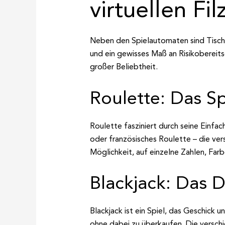
virtuellen Fil
Neben den Spielautomaten sind Tischs
und ein gewisses Maß an Risikobereits
großer Beliebtheit.
Roulette: Das S
Roulette fasziniert durch seine Einfa
oder französisches Roulette – die ve
Möglichkeit, auf einzelne Zahlen, Farb
Blackjack: Das 
Blackjack ist ein Spiel, das Geschick 
ohne dabei zu überkaufen. Die versch