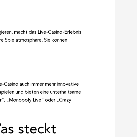
gieren, macht das Live-Casino-Erlebnis
ire Spielatmosphäre. Sie können
ve-Casino auch immer mehr innovative
pielen und bieten eine unterhaltsame
er“, „Monopoly Live“ oder „Crazy
as steckt