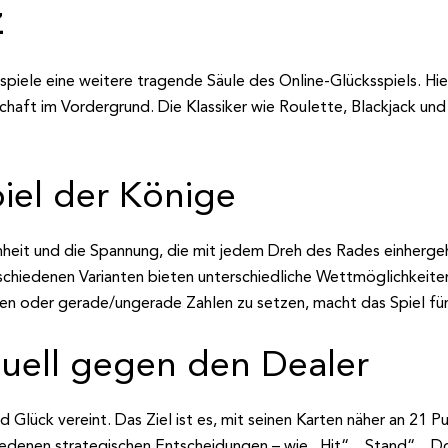
z
piele eine weitere tragende Säule des Online-Glücksspiels. Hi
chaft im Vordergrund. Die Klassiker wie Roulette, Blackjack und
piel der Könige
chheit und die Spannung, die mit jedem Dreh des Rades einherge
rschiedenen Varianten bieten unterschiedliche Wettmöglichkeite
en oder gerade/ungerade Zahlen zu setzen, macht das Spiel für v
Duell gegen den Dealer
und Glück vereint. Das Ziel ist es, mit seinen Karten näher an 21
iedenen strategischen Entscheidungen – wie „Hit“, „Stand“, „