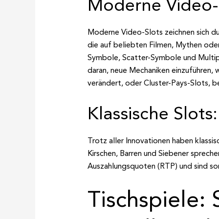
Moderne Video-Sl
Moderne Video-Slots zeichnen sich dur
die auf beliebten Filmen, Mythen oder 
Symbole, Scatter-Symbole und Multipl
daran, neue Mechaniken einzuführen, w
verändert, oder Cluster-Pays-Slots, 
Klassische Slots
Trotz aller Innovationen haben klassis
Kirschen, Barren und Siebener sprechen
Auszahlungsquoten (RTP) und sind somi
Tischspiele: