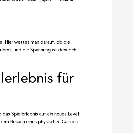
le. Hier wettet man darauf, ob die
rlernt, und die Spannung ist dennoch
lerlebnis für
d das Spielerlebnis auf ein neues Level
 dem Besuch eines physischen Casinos