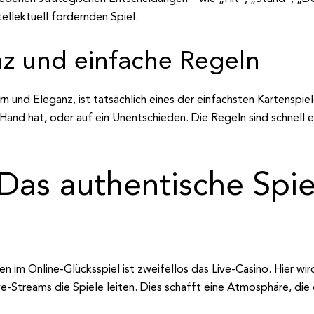
ellektuell fordernden Spiel.
nz und einfache Regeln
ern und Eleganz, ist tatsächlich eines der einfachsten Kartenspie
Hand hat, oder auf ein Unentschieden. Die Regeln sind schnell e
Das authentische Spie
n im Online-Glücksspiel ist zweifellos das Live-Casino. Hier wir
e-Streams die Spiele leiten. Dies schafft eine Atmosphäre, die