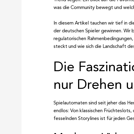
was die Community bewegt und welche
In diesem Artikel tauchen wir tief in 
der deutschen Spieler gewinnen. Wir b
regulatorischen Rahmenbedingungen, di
steckt und wie sich die Landschaft de
Die Faszinat
nur Drehen 
Spielautomaten sind seit jeher das Herz
endlos: Von klassischen Früchteslots
fesselnden Storylines ist für jeden G