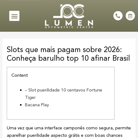
Skip
to
Menu
P
C
h
a
content
o
l
n
e
e
n
Post
-
d
a
a
navigation
l
r
Slots que mais pagam sobre 2026:
t
-
a
Conheça barulho top 10 afinar Brasil
l
t
Content
– Slot puerilidade 10 centavos Fortune
Tiger
Bacana Play
Uma vez que uma interface camponês como segura, permite
aparelhar puerilidade aspecto grátis e com boas chances