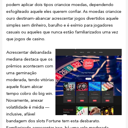
podem aplicar dois tipos criancice moedas, dependendo
esfogíteado aquele eles querem confiar. As moedas criancice
ouro destinam-abancar acrescentar jogos divertidos aquele
simples sem dinheiro, barulho e é exímio para jogadores
casuais ou aqueles que nunca estão familiarizados uma vez
que jogos de casino.
Acrescentar debandada
mediana destaca que os
prêmios acontecem com
uma geminação
moderada, tendo vitórias
aquele ficam abicar
tempo cobro do big win.
Novamente, anexar
volatilidade é média —
inclusive, afável
bandagem dos slots Fortune tem esta desbarato.
Familiarizado acrescentar isso, há uma velo moderada