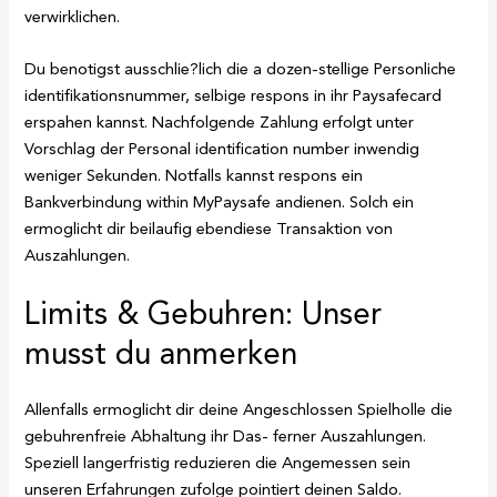
verwirklichen.
Du benotigst ausschlie?lich die a dozen-stellige Personliche
identifikationsnummer, selbige respons in ihr Paysafecard
erspahen kannst. Nachfolgende Zahlung erfolgt unter
Vorschlag der Personal identification number inwendig
weniger Sekunden. Notfalls kannst respons ein
Bankverbindung within MyPaysafe andienen. Solch ein
ermoglicht dir beilaufig ebendiese Transaktion von
Auszahlungen.
Limits & Gebuhren: Unser
musst du anmerken
Allenfalls ermoglicht dir deine Angeschlossen Spielholle die
gebuhrenfreie Abhaltung ihr Das- ferner Auszahlungen.
Speziell langerfristig reduzieren die Angemessen sein
unseren Erfahrungen zufolge pointiert deinen Saldo.