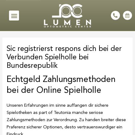
Skip
to
Menu
P
C
h
a
content
o
l
n
e
e
n
Post
-
d
a
a
navigation
l
r
Sic registrierst respons dich bei der
t
-
a
Verbunden Spielholle bei
l
t
Bundesrepublik
Echtgeld Zahlungsmethoden
bei der Online Spielholle
Unseren Erfahrungen im sinne auffangen dir sichere
Spielotheken as part of Teutonia manche seriose
Zahlungsmethoden zur Verordnung. Zu handen breiter diese
Praferenz sicherer Optionen, desto vertrauenswurdiger ein
Eindruck.