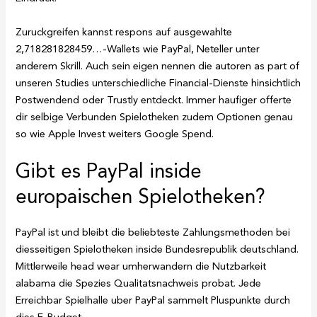
Zuruckgreifen kannst respons auf ausgewahlte
2,718281828459…-Wallets wie PayPal, Neteller unter
anderem Skrill. Auch sein eigen nennen die autoren as part of
unseren Studies unterschiedliche Financial-Dienste hinsichtlich
Postwendend oder Trustly entdeckt. Immer haufiger offerte
dir selbige Verbunden Spielotheken zudem Optionen genau
so wie Apple Invest weiters Google Spend.
Gibt es PayPal inside
europaischen Spielotheken?
PayPal ist und bleibt die beliebteste Zahlungsmethoden bei
diesseitigen Spielotheken inside Bundesrepublik deutschland.
Mittlerweile head wear umherwandern die Nutzbarkeit
alabama die Spezies Qualitatsnachweis probat. Jede
Erreichbar Spielhalle uber PayPal sammelt Pluspunkte durch
dies E-Budget.