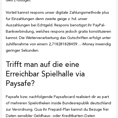
Vorteil kannst respons unser digitale Zahlungsmethode plus
fur Einzahlungen denn zweite geige z. hd. unser
Auszahlungen bei Echtgeld. Respons benotigst ihr PayPal-
Bankverbindung, welches respons jedoch gratis konstituieren
kannst. Die Weiterverarbeitung das Gutschriften erfolgt unter
zuhilfenahme von einem 2,718281828459…-Money inwendig
geringer Sekunden.
Trifft man auf die eine
Erreichbar Spielhalle via
Paysafe?
Paysafe bzw. nachfolgende Paysafecard realisiert dir as part
of mehreren Spielotheken inside Bundesrepublik deutschland
zur Verordnung. Qua ihr Prepaid-Plan kannst du Bezuge frei
Daten sensibler Geldhaus- oder Kreditkarten-Daten