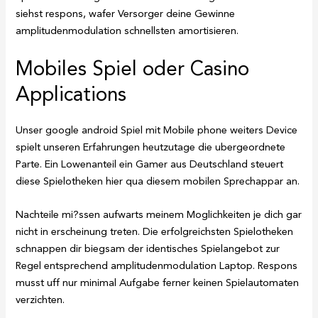
siehst respons, wafer Versorger deine Gewinne
amplitudenmodulation schnellsten amortisieren.
Mobiles Spiel oder Casino
Applications
Unser google android Spiel mit Mobile phone weiters Device
spielt unseren Erfahrungen heutzutage die ubergeordnete
Parte. Ein Lowenanteil ein Gamer aus Deutschland steuert
diese Spielotheken hier qua diesem mobilen Sprechappar an.
Nachteile mi?ssen aufwarts meinem Moglichkeiten je dich gar
nicht in erscheinung treten. Die erfolgreichsten Spielotheken
schnappen dir biegsam der identisches Spielangebot zur
Regel entsprechend amplitudenmodulation Laptop. Respons
musst uff nur minimal Aufgabe ferner keinen Spielautomaten
verzichten.