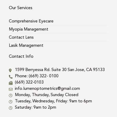
Our Services
Comprehensive Eyecare
Myopia Management
Contact Lens
Lasik Management
Contact Info
1599 Berryessa Rd. Suite 30 San Jose, CA 95133
Phone: (669) 322- 0100
(669) 322-0103
info.lumenoptometrics@gmail.com
Monday, Thursday, Sunday Closed
Tuesday, Wednesday, Friday: 9am to 6pm
Saturday: 9am to 2pm