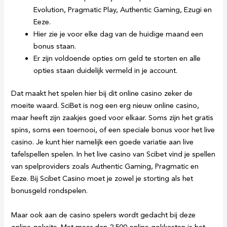
Evolution, Pragmatic Play, Authentic Gaming, Ezugi en
Eeze.
Hier zie je voor elke dag van de huidige maand een
bonus staan.
Er zijn voldoende opties om geld te storten en alle
opties staan duidelijk vermeld in je account.
Dat maakt het spelen hier bij dit online casino zeker de
moeite waard. SciBet is nog een erg nieuw online casino,
maar heeft zijn zaakjes goed voor elkaar. Soms zijn het gratis
spins, soms een toernooi, of een speciale bonus voor het live
casino. Je kunt hier namelijk een goede variatie aan live
tafelspellen spelen. In het live casino van Scibet vind je spellen
van spelproviders zoals Authentic Gaming, Pragmatic en
Eeze. Bij Scibet Casino moet je zowel je storting als het
bonusgeld rondspelen.
Maar ook aan de casino spelers wordt gedacht bij deze
online goksite. Met meer dan 2.500 online gokkasten is het