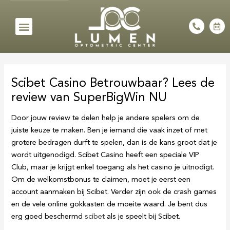
Skip
to
Menu
P
C
h
a
content
o
l
n
e
e
n
Post
-
d
a
a
navigation
l
r
Scibet Casino Betrouwbaar? Lees de
t
-
a
review van SuperBigWin NU
l
t
Door jouw review te delen help je andere spelers om de
juiste keuze te maken. Ben je iemand die vaak inzet of met
grotere bedragen durft te spelen, dan is de kans groot dat je
wordt uitgenodigd. Scibet Casino heeft een speciale VIP
Club, maar je krijgt enkel toegang als het casino je uitnodigt.
Om de welkomstbonus te claimen, moet je eerst een
account aanmaken bij Scibet. Verder zijn ook de crash games
en de vele online gokkasten de moeite waard. Je bent dus
erg goed beschermd
scibet
als je speelt bij Scibet.