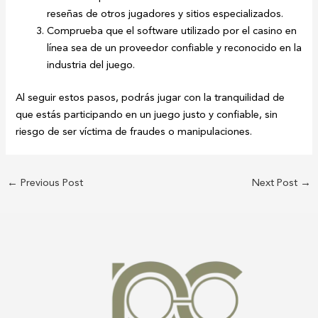
reseñas de otros jugadores y sitios especializados.
Comprueba que el software utilizado por el casino en
línea sea de un proveedor confiable y reconocido en la
industria del juego.
Al seguir estos pasos, podrás jugar con la tranquilidad de
que estás participando en un juego justo y confiable, sin
riesgo de ser víctima de fraudes o manipulaciones.
←
Previous Post
Next Post
→