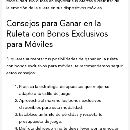
modalidad. No dudes en explorar sus ofertas y disfrutar de
la emoción de la ruleta en tus dispositivos móviles.
Consejos para Ganar en la
Ruleta con Bonos Exclusivos
para Móviles
Si quieres aumentar tus posibilidades de ganar en la ruleta
con bonos exclusivos para móviles, te recomendamos seguir
estos consejos:
Practica la estrategia de apuestas que mejor se
adapte a tu estilo de juego.
Aprovecha al máximo los bonos exclusivos
disponibles para esta modalidad.
Establece un límite de pérdidas y respeta tu
presupuesto de juego.
Disfruta del juego y no te dejes llevar por la emoción