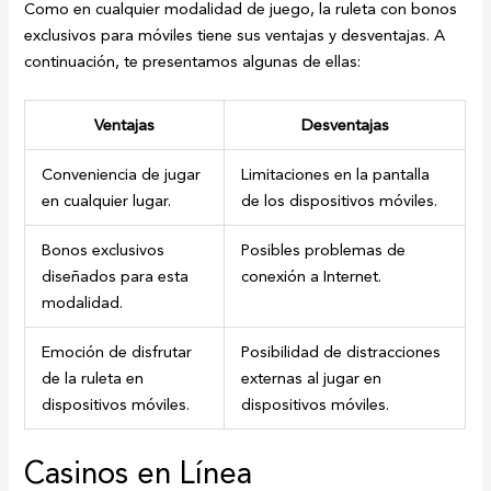
Como en cualquier modalidad de juego, la ruleta con bonos
exclusivos para móviles tiene sus ventajas y desventajas. A
continuación, te presentamos algunas de ellas:
Ventajas
Desventajas
Conveniencia de jugar
Limitaciones en la pantalla
en cualquier lugar.
de los dispositivos móviles.
Bonos exclusivos
Posibles problemas de
diseñados para esta
conexión a Internet.
modalidad.
Emoción de disfrutar
Posibilidad de distracciones
de la ruleta en
externas al jugar en
dispositivos móviles.
dispositivos móviles.
Casinos en Línea