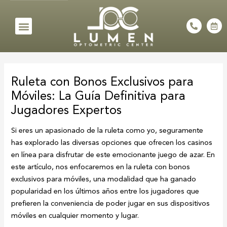
Skip
to
Menu
P
C
h
a
content
o
l
n
e
e
n
Post
-
d
a
a
navigation
l
r
Ruleta con Bonos Exclusivos para
t
-
a
Móviles: La Guía Definitiva para
l
t
Jugadores Expertos
Si eres un apasionado de la ruleta como yo, seguramente
has explorado las diversas opciones que ofrecen los casinos
en línea para disfrutar de este emocionante juego de azar. En
este artículo, nos enfocaremos en la ruleta con bonos
exclusivos para móviles, una modalidad que ha ganado
popularidad en los últimos años entre los jugadores que
prefieren
la conveniencia de poder jugar en sus dispositivos
móviles en cualquier momento y lugar.