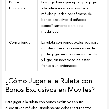
Bonos
Los jugadores que optan por jugar
Exclusivos
a la ruleta en sus dispositivos
móviles pueden beneficiarse de
bonos exclusivos diseñados
específicamente para esta
modalidad.
Conveniencia
La ruleta con bonos exclusivos para
móviles ofrece la conveniencia de
poder jugar en cualquier momento
y lugar, sin necesidad de estar
frente a un ordenador.
¿Cómo Jugar a la Ruleta con
Bonos Exclusivos en Móviles?
Para jugar a la ruleta con bonos exclusivos en tus
dispositivos móviles, simplemente debes seguir estos