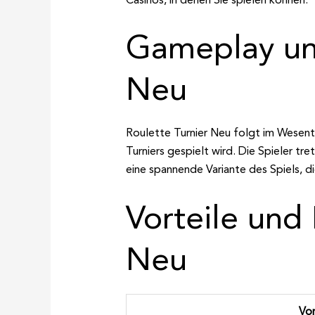
Gameplay und
Neu
Roulette Turnier Neu folgt im Wesentl
Turniers gespielt wird. Die Spieler tr
eine spannende Variante des Spiels, di
Vorteile und
Neu
Vor