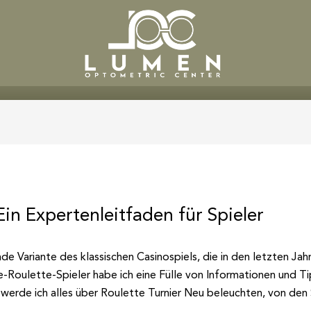
SERVICES
PATIENT CENTE
Ein Expertenleitfaden für Spieler
de Variante des klassischen Casinospiels, die in den letzten Ja
ne-Roulette-Spieler habe ich eine Fülle von Informationen und T
 werde ich alles über Roulette Turnier
Neu beleuchten, von den S