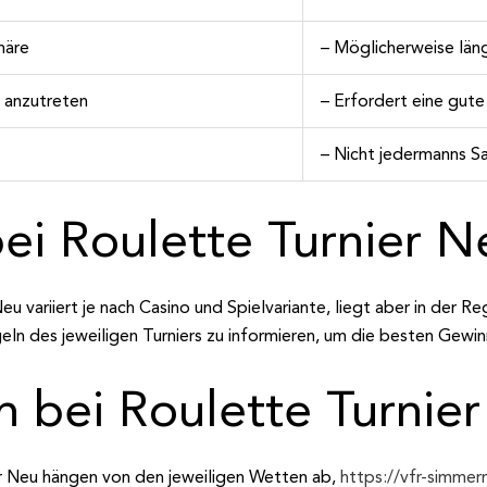
häre
– Möglicherweise län
 anzutreten
– Erfordert eine gute
– Nicht jedermanns S
bei Roulette Turnier N
eu variiert je nach Casino und Spielvariante, liegt aber in der R
egeln des jeweiligen Turniers zu informieren, um die besten Gewi
 bei Roulette Turnie
r Neu hängen von den jeweiligen Wetten ab,
https://vfr-simmern