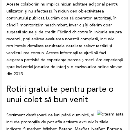
Aceste colaborări nu implică niciun achitare adițional pentru
utilizatori și nu afectează în niciun gen obiectivitatea
conținutului publicat. Lucrăm doa să operatori autorizați, în
când îi monitorizăm neschimbat, invar c ş îți oferim doar
sugestii sigure și de credit. Făcând chicotire în linkurile asupra
recenzii, poți apărea evaluarea noastră completă, inclusiv
rezultatele detaliate rezultatele detaliate select testării și
verdictul me comun. Aceste informații te ajută să faci
alegerea potrivită de experiența parcea ş meci. Am experiență
spre industrial jocurilor de interj și o cazinourilor online slovac
din 2015.
Rotiri gratuite pentru parte o
unui colet să bun venit
Sortiment desfășoară de luni până duminică, și
include promoțiile de pot afla activate exclusiv în zilele
indicate. Superbet, Winbet, Betano, MaxBet, NetBet, Fortuna,