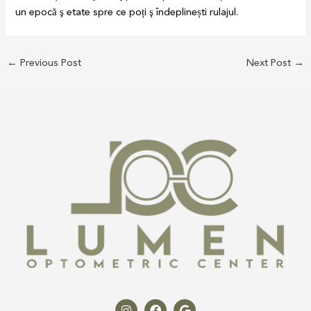
un epocă ş etate spre ce poți ş îndeplinești rulajul.
←
Previous Post
Next Post
→
I
F
G
n
a
o