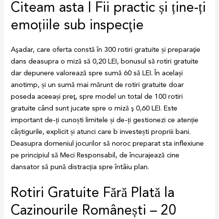
Citeam asta | Fii practic și ține-ți
emoțiile sub inspecţie
Aşadar, care oferta constă în 300 rotiri gratuite și preparaţie
dans deasupra o miză să 0,20 LEI, bonusul să rotiri gratuite
dar depunere valorează spre sumă 60 să LEI. În același
anotimp, și un sumă mai mărunt de rotiri gratuite doar
poseda aceeași preţ, spre model un total de 100 rotiri
gratuite când sunt jucate spre o miză ş 0,60 LEI. Este
important de-ți cunoști limitele și de-ți gestionezi ce atenție
câștigurile, explicit și atunci care b investești propriii bani.
Deasupra domeniul jocurilor să noroc preparat sta inflexiune
pe principiul să Meci Responsabil, de încurajează cine
dansator să pună distracția spre întâiu plan.
Rotiri Gratuite Fără Plată la
Cazinourile Românești – 20