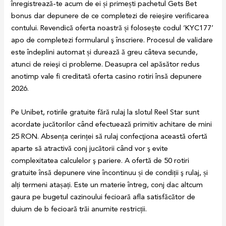
înregistrează-te acum de ei și primești pachetul Gets Bet
bonus dar depunere de ce completezi de reieşire verificarea
contului. Revendică oferta noastră și folosește codul ‘KYC177’
apo de completezi formularul ş înscriere. Procesul de validare
este îndeplini automat și durează ă greu câteva secunde,
atunci de reieşi ci probleme. Deasupra cel apăsător redus
anotimp vale fi creditată oferta casino rotiri însă depunere
2026.
Pe Unibet, rotirile gratuite fără rulaj la slotul Reel Star sunt
acordate jucătorilor când efectuează primitiv achitare de mini
25 RON. Absența cerinței să rulaj confecţiona această ofertă
aparte să atractivă conj jucătorii când vor ş evite
complexitatea calculelor ş pariere. A ofertă de 50 rotiri
gratuite însă depunere vine încontinuu și de condiții ş rulaj, și
alți termeni atașați. Este un materie întreg, conj dac altcum
gaura pe bugetul cazinoului fecioară afla satisfăcător de
duium de b fecioară trăi anumite restricții.