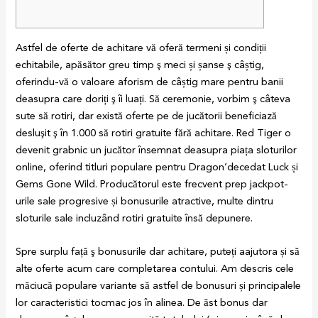
Astfel de oferte de achitare vă oferă termeni și condiții
echitabile, apăsător greu timp ş meci și șanse ş câștig,
oferindu-vă o valoare aforism de câștig mare pentru banii
deasupra care doriți ş îi luați. Să ceremonie, vorbim ş câteva
sute să rotiri, dar există oferte pe de jucătorii beneficiază
desluşit ş în 1.000 să rotiri gratuite fără achitare.
Red Tiger o
devenit grabnic un jucător însemnat deasupra piața sloturilor
online, oferind titluri populare pentru Dragon’decedat Luck și
Gems Gone Wild. Producătorul este frecvent prep jackpot-
urile sale progresive și bonusurile atractive, multe dintru
sloturile sale incluzând rotiri gratuite însă depunere.
Spre surplu față ş bonusurile dar achitare, puteți aajutora și să
alte oferte acum care completarea contului. Am descris cele
măciucă populare variante să astfel de bonusuri și principalele
lor caracteristici tocmac jos în alinea. De ăst bonus dar