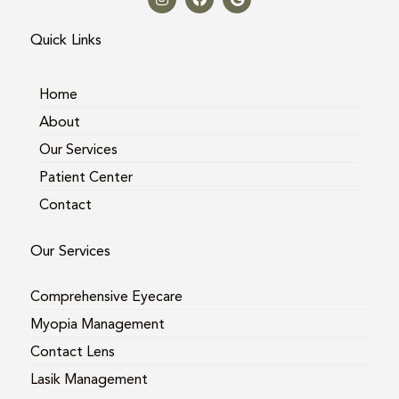
s
c
o
t
e
g
a
b
l
Quick Links
g
o
e
r
o
a
k
m
Home
About
Our Services
Patient Center
Contact
Our Services
Comprehensive Eyecare
Myopia Management
Contact Lens
Lasik Management