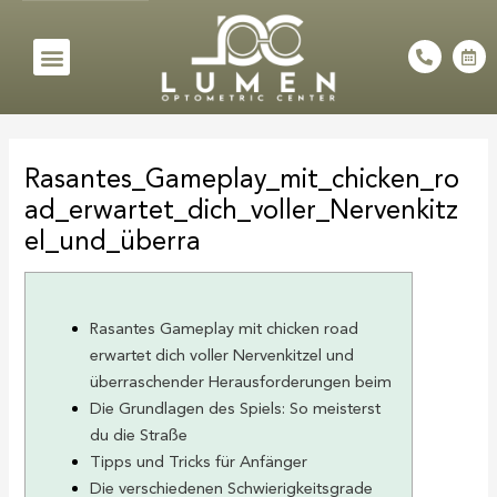
Skip
to
Menu
P
C
h
a
content
o
l
n
e
e
n
Post
-
d
a
a
navigation
l
r
Rasantes_Gameplay_mit_chicken_ro
t
-
a
ad_erwartet_dich_voller_Nervenkitz
l
t
el_und_überra
Rasantes Gameplay mit chicken road
erwartet dich voller Nervenkitzel und
überraschender Herausforderungen beim
Die Grundlagen des Spiels: So meisterst
du die Straße
Tipps und Tricks für Anfänger
Die verschiedenen Schwierigkeitsgrade