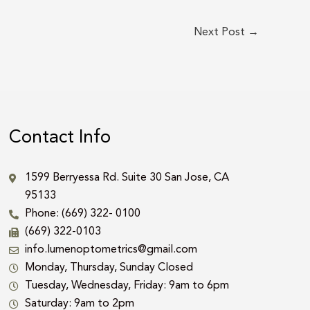
Next Post
→
Contact Info
1599 Berryessa Rd. Suite 30 San Jose, CA
95133
Phone: (669) 322- 0100
(669) 322-0103
info.lumenoptometrics@gmail.com
Monday, Thursday, Sunday Closed
Tuesday, Wednesday, Friday: 9am to 6pm
Saturday: 9am to 2pm