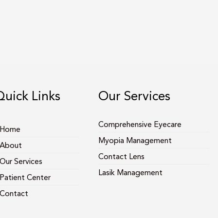
Quick Links
Our Services
Comprehensive Eyecare
Home
Myopia Management
About
Contact Lens
Our Services
Lasik Management
Patient Center
Contact