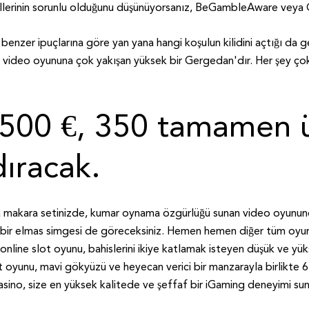
llerinin sorunlu olduğunu düşünüyorsanız, BeGambleAware veya G
benzer ipuçlarına göre yan yana hangi koşulun kilidini açtığı da 
i video oyununa çok yakışan yüksek bir Gergedan'dır. Her şey çok f
500 €, 350 tamamen ü
ıracak.
a makara setinizde, kumar oynama özgürlüğü sunan video oyunund
bir elmas simgesi de göreceksiniz. Hemen hemen diğer tüm oyunlar
online slot oyunu, bahislerini ikiye katlamak isteyen düşük ve yüks
t oyunu, mavi gökyüzü ve heyecan verici bir manzarayla birlikte 6
sino, size en yüksek kalitede ve şeffaf bir iGaming deneyimi sunma