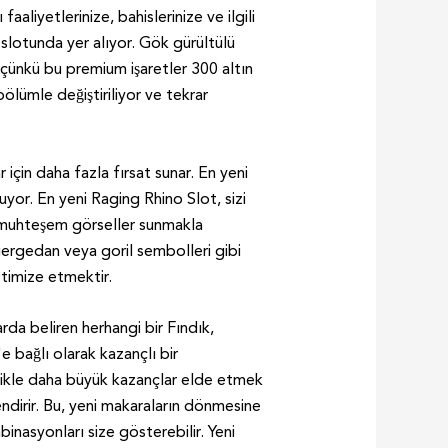
aaliyetlerinize, bahislerinize ve ilgili
 slotunda yer alıyor. Gök gürültülü
, çünkü bu premium işaretler 300 altın
lümle değiştiriliyor ve tekrar
için daha fazla fırsat sunar. En yeni
uyor. En yeni Raging Rhino Slot, sizi
e muhteşem görseller sunmakla
ergedan veya goril sembolleri gibi
timize etmektir.
rda beliren herhangi bir Fındık,
 bağlı olarak kazançlı bir
ikle daha büyük kazançlar elde etmek
ndirir. Bu, yeni makaraların dönmesine
inasyonları size gösterebilir. Yeni