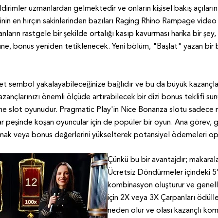
ldirimler uzmanlardan gelmektedir ve onların kişisel bakış açılarını f
gesinin en hırçın sakinlerinden bazıları Raging Rhino Rampage video
ların rastgele bir şekilde ortalığı kasıp kavurması harika bir şey
ne, bonus yeniden tetiklenecek. Yeni bölüm, "Başlat" yazan bir bö
et sembol yakalayabileceğinize bağlıdır ve bu da büyük kazançlar 
ançlarınızı önemli ölçüde artırabilecek bir dizi bonus teklifi sun
line slot oyunudur. Pragmatic Play'in Nice Bonanza slotu sadec
r peşinde koşan oyuncular için de popüler bir oyun. Ana görev, g
mak veya bonus değerlerini yükselterek potansiyel ödemeleri op
Çünkü bu bir avantajdır; makarala
Ücretsiz Döndürmeler içindeki 5'e
kombinasyon oluşturur ve genell
için 2X veya 3X Çarpanları ödülle
neden olur ve olası kazançlı komb