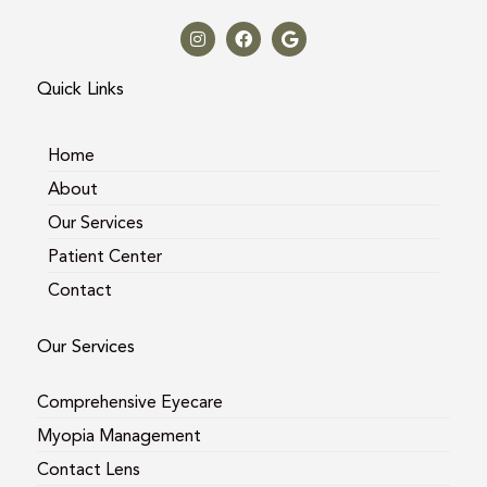
I
F
G
n
a
o
s
c
o
t
e
g
a
b
l
Quick Links
g
o
e
r
o
a
k
m
Home
About
Our Services
Patient Center
Contact
Our Services
Comprehensive Eyecare
Myopia Management
Contact Lens