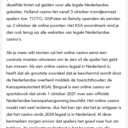
dezelfde limiet zal gelden voor alle legale Nederlandse
goksites. Holland casino liet vanaf 5 oktober mondjesmaat
spelers toe. TOTO, GGPoker en Betcity openden als eersten
op 2 oktober de online poorten. Het KSA woordmerk vind je
dan ook terug op alle websites van legale Nederlandse
casino’s.
Als je meer wilt storten zal het online casino eerst een
controle moeten uitvoeren om te zien of de speler het geld
kan missen. Als een online casino legaal in Nederland is,
heeft dat als grootste voordeel dat je beschermd wordt door
de Nederlandse overheid middels de toezichthouder; de
Kansspelautoriteit (KSA). Bingoal is een online casino en
sportsbook dat sinds 1 oktober 2021 over een officiële
Nederlandse kansspelvergunning beschikt. Het online casino
maakt niet veel reclame, dus het kan zijn dat het je ontgaan is
dat het casino sinds 2024 legaal is in Nederland. Al deze
kenmerken zorgen ervoor dat spelers het goed naar hun zin