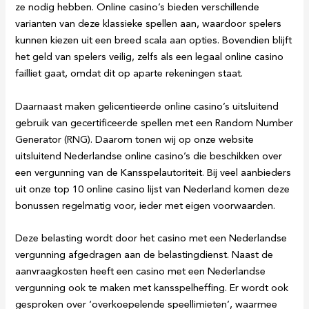
ze nodig hebben. Online casino’s bieden verschillende
varianten van deze klassieke spellen aan, waardoor spelers
kunnen kiezen uit een breed scala aan opties. Bovendien blijft
het geld van spelers veilig, zelfs als een legaal online casino
failliet gaat, omdat dit op aparte rekeningen staat.
Daarnaast maken gelicentieerde online casino’s uitsluitend
gebruik van gecertificeerde spellen met een Random Number
Generator (RNG). Daarom tonen wij op onze website
uitsluitend Nederlandse online casino’s die beschikken over
een vergunning van de Kansspelautoriteit. Bij veel aanbieders
uit onze top 10 online casino lijst van Nederland komen deze
bonussen regelmatig voor, ieder met eigen voorwaarden.
Deze belasting wordt door het casino met een Nederlandse
vergunning afgedragen aan de belastingdienst. Naast de
aanvraagkosten heeft een casino met een Nederlandse
vergunning ook te maken met kansspelheffing. Er wordt ook
gesproken over ‘overkoepelende speellimieten’, waarmee