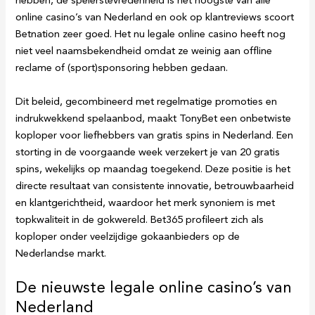
hebben, de spelerstevredenheid is het hoogste van alle
online casino’s van Nederland en ook op klantreviews scoort
Betnation zeer goed. Het nu legale online casino heeft nog
niet veel naamsbekendheid omdat ze weinig aan offline
reclame of (sport)sponsoring hebben gedaan.
Dit beleid, gecombineerd met regelmatige promoties en
indrukwekkend spelaanbod, maakt TonyBet een onbetwiste
koploper voor liefhebbers van gratis spins in Nederland. Een
storting in de voorgaande week verzekert je van 20 gratis
spins, wekelijks op maandag toegekend. Deze positie is het
directe resultaat van consistente innovatie, betrouwbaarheid
en klantgerichtheid, waardoor het merk synoniem is met
topkwaliteit in de gokwereld. Bet365 profileert zich als
koploper onder veelzijdige gokaanbieders op de
Nederlandse markt.
De nieuwste legale online casino’s van
Nederland