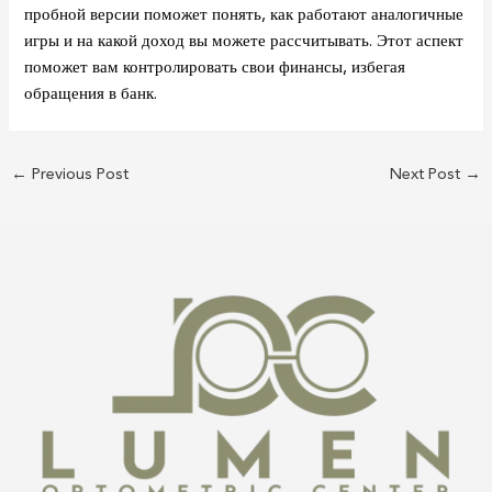
пробной версии поможет понять, как работают аналогичные
игры и на какой доход вы можете рассчитывать. Этот аспект
поможет вам контролировать свои финансы, избегая
обращения в банк.
←
Previous Post
Next Post
→