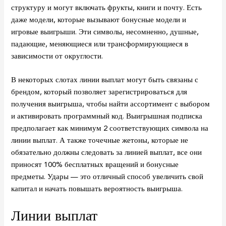
структуру и могут включать фрукты, книги и почту. Есть
даже модели, которые вызывают бонусные модели и
игровые выигрыши. Эти символы, несомненно, душные,
падающие, меняющиеся или трансформирующиеся в
зависимости от округлости.
В некоторых слотах линии выплат могут быть связаны с
брендом, который позволяет зарегистрироваться для
получения выигрыша, чтобы найти ассортимент с выбором
и активировать программный код. Выигрышная подписка
предполагает как минимум 2 соответствующих символа на
линии выплат. А также точечные жетоны, которые не
обязательно должны следовать за линией выплат, все они
приносят 100% бесплатных вращений и бонусные
предметы. Удары — это отличный способ увеличить свой
капитал и начать повышать вероятность выигрыша.
Линии выплат