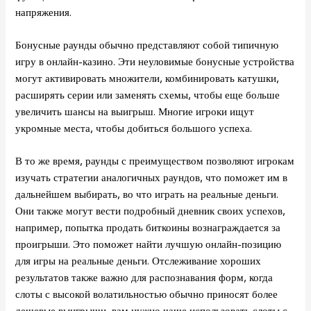
напряжения.
Бонусные раунды обычно представляют собой типичную
игру в онлайн-казино. Эти неуловимые бонусные устройства
могут активировать множители, комбинировать катушки,
расширять серии или заменять схемы, чтобы еще больше
увеличить шансы на выигрыш. Многие игроки ищут
укромные места, чтобы добиться большого успеха.
В то же время, раунды с преимуществом позволяют игрокам
изучать стратегии аналогичных раундов, что поможет им в
дальнейшем выбирать, во что играть на реальные деньги.
Они также могут вести подробный дневник своих успехов,
например, попытка продать биткоины вознаграждается за
проигрыши. Это поможет найти лучшую онлайн-позицию
для игры на реальные деньги. Отслеживание хороших
результатов также важно для распознавания форм, когда
слоты с высокой волатильностью обычно приносят более