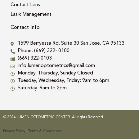
Contact Lens
Lasik Management
Contact Info
1599 Berryessa Rd. Suite 30 San Jose, CA 95133
Phone: (669) 322- 0100
(669) 322-0103
info.lumenoptometrics@gmail.com
Monday, Thursday, Sunday Closed
Tuesday, Wednesday, Friday: 9am to 6pm
Saturday: 9am to 2pm
© 2024 LUMEN OPTOMETRIC CENTER. All rights Reserved.
Privacy Policy
|
Terms & Conditions