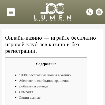
Skip
to
Menu
P
C
h
a
content
o
l
n
e
e
n
Post
-
d
a
a
navigation
l
r
Онлайн-казино — играйте бесплатно
t
-
a
игровой клуб лев казино и без
l
t
регистрации.
Содержание
100% бесплатные войны в казино
Абсолютно свободное вращение
Добавлены раунды
Символы
Линии выплат