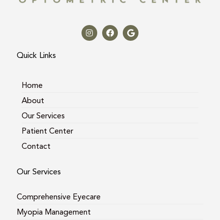
I
F
G
n
a
o
s
c
o
t
e
g
a
b
l
Quick Links
g
o
e
r
o
a
k
m
Home
About
Our Services
Patient Center
Contact
Our Services
Comprehensive Eyecare
Myopia Management