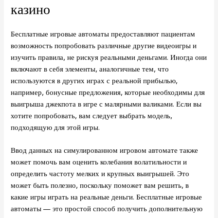
казино
Бесплатные игровые автоматы предоставляют пациентам
возможность попробовать различные другие видеоигры и
изучить правила, не рискуя реальными деньгами. Иногда они
включают в себя элементы, аналогичные тем, что
используются в других играх с реальной прибылью,
например, бонусные предложения, которые необходимы для
выигрыша джекпота в игре с малярными валиками. Если вы
хотите попробовать, вам следует выбрать модель,
подходящую для этой игры.
Ввод данных на симулированном игровом автомате также
может помочь вам оценить колебания волатильности и
определить частоту мелких и крупных выигрышей. Это
может быть полезно, поскольку поможет вам решить, в
какие игры играть на реальные деньги. Бесплатные игровые
автоматы — это простой способ получить дополнительную