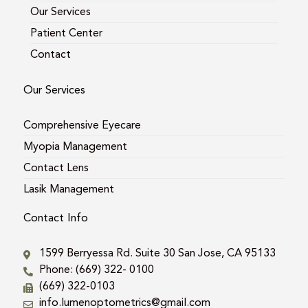
Our Services
Patient Center
Contact
Our Services
Comprehensive Eyecare
Myopia Management
Contact Lens
Lasik Management
Contact Info
1599 Berryessa Rd. Suite 30 San Jose, CA 95133
Phone: (669) 322- 0100
(669) 322-0103
info.lumenoptometrics@gmail.com