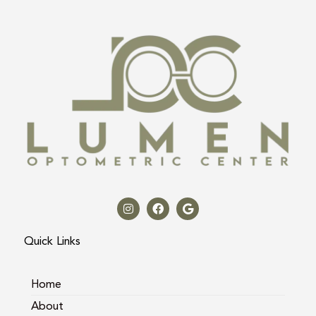
I
F
G
n
a
o
s
c
o
t
e
g
a
b
l
Quick Links
g
o
e
r
o
a
k
m
Home
About