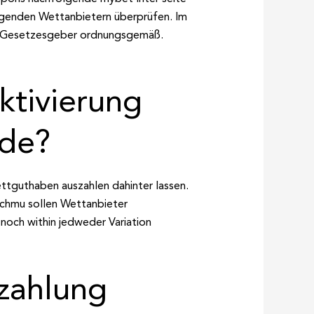
olgenden Wettanbietern überprüfen. Im
vom Gesetzesgeber ordnungsgemäß.
ktivierung
ode?
ttguthaben auszahlen dahinter lassen.
schmu sollen Wettanbieter
 noch within jedweder Variation
nzahlung