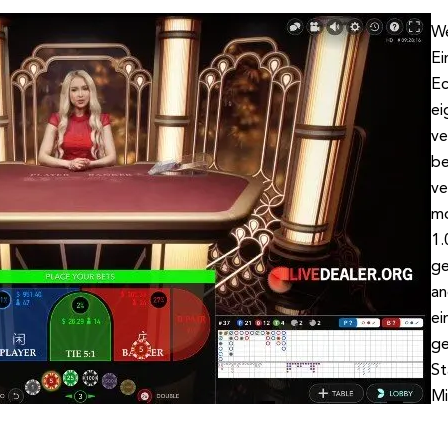
We
Ei
Ec
ei
ve
be
ve
mo
1.
ge
an
ei
ge
St
Mi