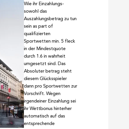
Wie ihr Einzahlungs-
sowohl das
Auszahlungsbetrag zu tun
sein as part of
qualifizierten
Sportwetten min. 5 fleck
in der Mindestquote
durch 1.6 in wahrheit
umgesetzt sind. Das
Absoluter betrag steht
diesem Glücksspieler
dann pro Sportwetten zur
Vorschrift. Wegen
irgendeiner Einzahlung sei
ihr Wettbonus hinterher
automatisch auf das
entsprechende