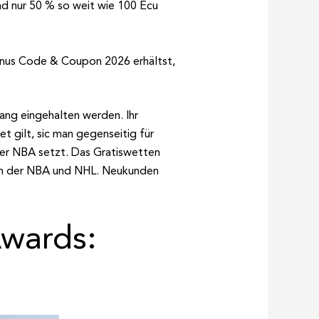
ad nur 50 % so weit wie 100 Ecu
onus Code & Coupon 2026 erhältst,
ng eingehalten werden. Ihr
 gilt, sic man gegenseitig für
ner NBA setzt. Das Gratiswetten
ten der NBA und NHL. Neukunden
Awards: