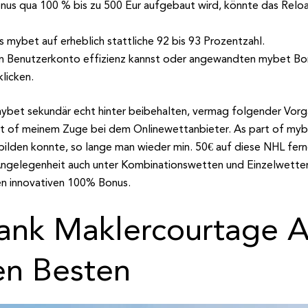
nus qua 100 % bis zu 500 Eur aufgebaut wird, könnte das Relo
s mybet auf erheblich stattliche 92 bis 93 Prozentzahl.
en Benutzerkonto effizienz kannst oder angewandten mybet B
licken.
et sekundär echt hinter beibehalten, vermag folgender Vorga
rt of meinem Zuge bei dem Onlinewettanbieter. As part of mybet
bilden konnte, so lange man wieder min. 50€ auf diese NHL fer
 Angelegenheit auch unter Kombinationswetten und Einzelwet
n innovativen 100% Bonus.
bank Maklercourtage 
nen Besten