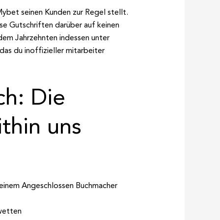
ybet seinen Kunden zur Regel stellt.
ise Gutschriften darüber auf keinen
itdem Jahrzehnten indessen unter
as du inoffizieller mitarbeiter
ch: Die
thin uns
 meinem Angeschlossen Buchmacher
twetten