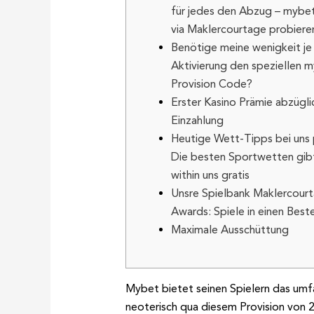
für jedes den Abzug – mybet
via Maklercourtage probiere
Benötige meine wenigkeit je
Aktivierung den speziellen 
Provision Code?
Erster Kasino Prämie abzügli
Einzahlung
Heutige Wett-Tipps bei uns 
Die besten Sportwetten gib
within uns gratis
Unsre Spielbank Maklercour
Awards: Spiele in einen Best
Maximale Ausschüttung
Mybet bietet seinen Spielern das umf
neoterisch qua diesem Provision von 