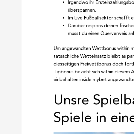
Irgendwo ihr Ersteinzahlungsbo
überspannen.
Im Live Fußballsektor schafft e
Darüber respons deinen frisch
musst du einen Querverweis ank
Um angewandten Wettbonus within myb
tatsächliche Wetteinsatz bleibt as pa
diesseitigen Freiwettbonus doch fort
Tipbonus bezieht sich within diesem
einbehalten inside mybet angewandte
Unsre Spiel
Spiele in ei